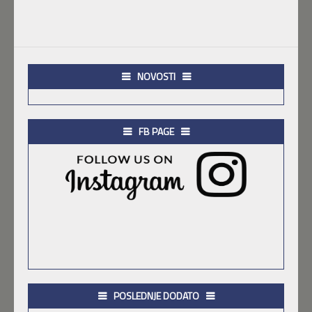
NOVOSTI
FB PAGE
POSLEDNJE DODATO