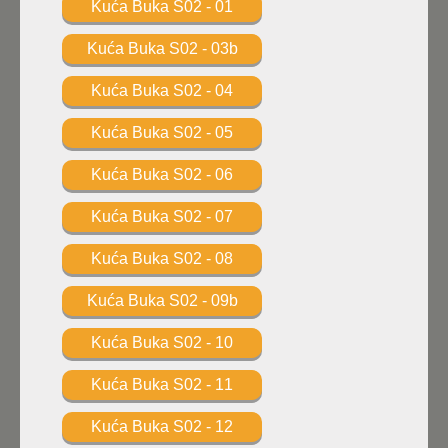
Kuća Buka S02 - 01
Kuća Buka S02 - 03b
Kuća Buka S02 - 04
Kuća Buka S02 - 05
Kuća Buka S02 - 06
Kuća Buka S02 - 07
Kuća Buka S02 - 08
Kuća Buka S02 - 09b
Kuća Buka S02 - 10
Kuća Buka S02 - 11
Kuća Buka S02 - 12