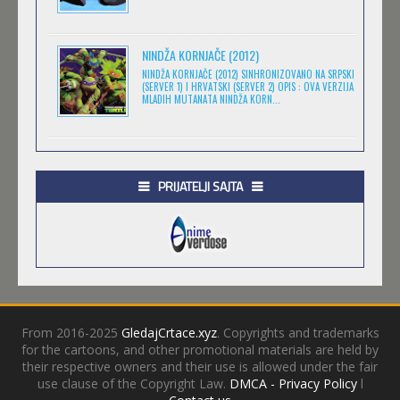
BEM
Sport
Srpski
(11)
(507)
Feb 11 2023 |
Gledaj »
Srpski.
Srpski. Yugioh
(1)
(1)
NINDŽA KORNJAČE (2012)
Strašne priče za
Titlovano
(11)
NINDŽA KORNJAČE (2012) SINHRONIZOVANO NA SRPSKI
plašljivu decu
(1)
(SERVER 1) I HRVATSKI (SERVER 2) OPIS : OVA VERZIJA
DARWIN'S GAME
Triler
(1)
MLADIH MUTANATA NINDŽA KORN...
Feb 11 2023 |
Gledaj »
Ultra
Western
(32)
(1)
Yu-Gi-Oh! Zexal
Za decu
(1)
(3)
ROKUHOU-DOU YOTSUIRO BIYORI
PRIJATELJI SAJTA
Zabava
(9)
Feb 11 2023 |
Gledaj »
From 2016-2025
GledajCrtace.xyz
. Copyrights and trademarks
for the cartoons, and other promotional materials are held by
their respective owners and their use is allowed under the fair
use clause of the Copyright Law.
DMCA - Privacy Policy
l