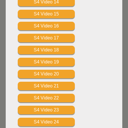
S4 Video 14
S4 Video 15
S4 Video 16
S4 Video 17
S4 Video 18
S4 Video 19
S4 Video 20
S4 Video 21
S4 Video 22
S4 Video 23
S4 Video 24