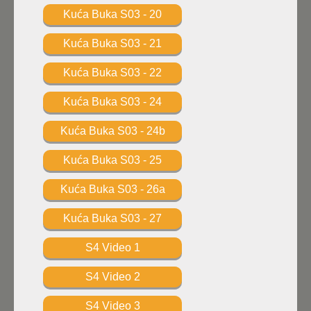
Kuća Buka S03 - 20
Kuća Buka S03 - 21
Kuća Buka S03 - 22
Kuća Buka S03 - 24
Kuća Buka S03 - 24b
Kuća Buka S03 - 25
Kuća Buka S03 - 26a
Kuća Buka S03 - 27
S4 Video 1
S4 Video 2
S4 Video 3