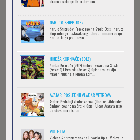
strane devetorepe lisice demona. ...
NARUTO SHIPPUDEN
SOVA I EKIPA
Naruto Shippuden Prevedeno na Srpski Opis : Naruto
Feb 12 2023 |
Gledaj »
Shippuden je nastavak originalne animirane serije
Naruto. Priča prati nešto ...
BLOODIVORES
NINDŽA KORNJAČE (2012)
Feb 12 2023 |
Gledaj »
Nindža Kornjače (2012) Sinhronizovano na Srpski
(Server 1) i Hrvatski (Server 2) Opis : Ova verzija
Mladih Mutanata Nindža Korn...
AVANTURE KIDA OPASNOST
AVATAR: POSLEDNJI VLADAR VETROVA
Feb 12 2023 |
Gledaj »
Avatar: Poslednji vladar vetrova (The Last Airbender)
Sinhronizovano na Srpski Opis : Uloga Avatara jeste
da očuva mir i balan...
IPAK SE OKREĆE (GALILEO: EPPUR SI MUOVE)
Feb 12 2023 |
Gledaj »
VIOLETTA
Violetta Sinhronizovano na Hrvatski Opis : Violeta je