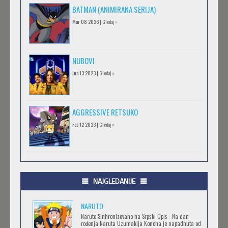
BATMAN (ANIMIRANA SERIJA)
Mar 08 2026 |
Gledaj »
NUBOVI
Jun 13 2023 |
Gledaj »
AGGRESSIVE RETSUKO
Feb 12 2023 |
Gledaj »
.HACK//GIFT
Feb 12 2023 |
Gledaj »
NAJGLEDANIJE
NARUTO
.HACK//LIMINALITY
Naruto Sinhronizovano na Srpski Opis : Na dan
rođenja Naruta Uzumakija Konoha je napadnuta od
Feb 12 2023 |
Gledaj »