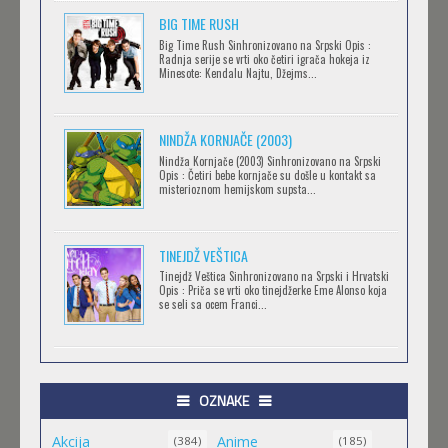
BIG TIME RUSH
CLEAN FREAK! AOYAMA-KUN
Big Time Rush Sinhronizovano na Srpski Opis :
Radnja serije se vrti oko četiri igrača hokeja iz
Feb 12 2023 |
Gledaj »
Minesote: Kendalu Najtu, Džejms...
NINDŽA KORNJAČE (2003)
RECORD OF RAGNAROK
Nindža Kornjače (2003) Sinhronizovano na Srpski
Feb 11 2023 |
Gledaj »
Opis : Četiri bebe kornjače su došle u kontakt sa
misterioznom hemijskom supsta...
TORADORA
TINEJDŽ VEŠTICA
Feb 11 2023 |
Gledaj »
Tinejdž Veštica Sinhronizovano na Srpski i Hrvatski
Opis : Priča se vrti oko tinejdžerke Eme Alonso koja
se seli sa ocem Franci...
TRIGUN STAMPEDE
Feb 11 2023 |
Gledaj »
OZNAKE
Akcija
Anime
ORIENT
(384)
(185)