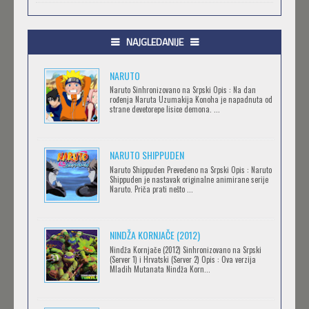
.HACK//GIFT
Feb 12 2023 |
Gledaj »
NAJGLEDANIJE
NARUTO
.HACK//LIMINALITY
Naruto Sinhronizovano na Srpski Opis : Na dan
rođenja Naruta Uzumakija Konoha je napadnuta od
Feb 12 2023 |
Gledaj »
strane devetorepe lisice demona. ...
NARUTO SHIPPUDEN
SOVA I EKIPA
Naruto Shippuden Prevedeno na Srpski Opis : Naruto
Feb 12 2023 |
Gledaj »
Shippuden je nastavak originalne animirane serije
Naruto. Priča prati nešto ...
BLOODIVORES
NINDŽA KORNJAČE (2012)
Feb 12 2023 |
Gledaj »
Nindža Kornjače (2012) Sinhronizovano na Srpski
(Server 1) i Hrvatski (Server 2) Opis : Ova verzija
Mladih Mutanata Nindža Korn...
AVANTURE KIDA OPASNOST