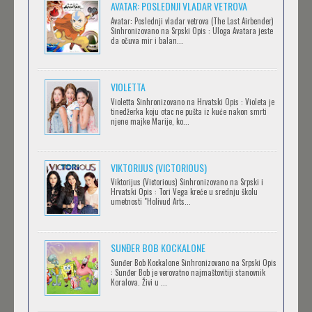
AVATAR: POSLEDNJI VLADAR VETROVA
Feb 12 2023 |
Gledaj »
Avatar: Poslednji vladar vetrova (The Last Airbender)
Sinhronizovano na Srpski Opis : Uloga Avatara jeste
da očuva mir i balan...
IPAK SE OKREĆE (GALILEO: EPPUR SI MUOVE)
Feb 12 2023 |
Gledaj »
VIOLETTA
Violetta Sinhronizovano na Hrvatski Opis : Violeta je
tinedžerka koju otac ne pušta iz kuće nakon smrti
njene majke Marije, ko...
OBLUTAK
Feb 12 2023 |
Gledaj »
VIKTORIJUS (VICTORIOUS)
Viktorijus (Victorious) Sinhronizovano na Srpski i
Hrvatski Opis : Tori Vega kreće u srednju školu
SERVAMP
umetnosti "Holivud Arts...
Feb 12 2023 |
Gledaj »
SUNĐER BOB KOCKALONE
Sunđer Bob Kockalone Sinhronizovano na Srpski Opis
2.43: SEIIN HIGH SCHOOL BOYS VOLLEYBALL
: Sunđer Bob je verovatno najmaštovitiji stanovnik
Koralova. Živi u ...
TEAM
Feb 12 2023 |
Gledaj »