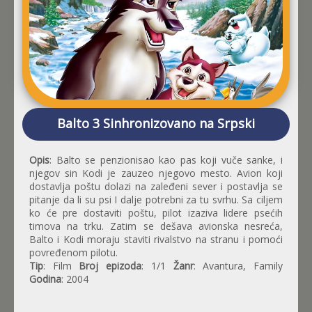
Balto 3 Sinhronizovano na Srpski
Opis
: Balto se penzionisao kao pas koji vuče sanke, i
njegov sin Kodi je zauzeo njegovo mesto. Avion koji
dostavlja poštu dolazi na zaleđeni sever i postavlja se
pitanje da li su psi I dalje potrebni za tu svrhu. Sa ciljem
ko će pre dostaviti poštu, pilot izaziva lidere psećih
timova na trku. Zatim se dešava avionska nesreća,
Balto i Kodi moraju staviti rivalstvo na stranu i pomoći
povređenom pilotu.
Tip
: Film
Broj epizoda
: 1/1
Žanr
: Avantura, Family
Godina
: 2004