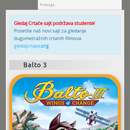
Gledaj Crtaće sajt podržava studente!
Posetite naš novi sajt za gledanje
dugometražnih crtanih filmova:
gledajcrtace
.org
Balto 3