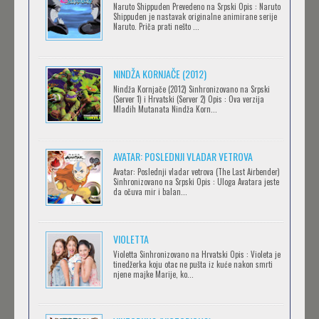
Naruto Shippuden Prevedeno na Srpski Opis : Naruto
Feb 12 2023 |
Gledaj »
Shippuden je nastavak originalne animirane serije
Naruto. Priča prati nešto ...
BLOODIVORES
NINDŽA KORNJAČE (2012)
Feb 12 2023 |
Gledaj »
Nindža Kornjače (2012) Sinhronizovano na Srpski
(Server 1) i Hrvatski (Server 2) Opis : Ova verzija
Mladih Mutanata Nindža Korn...
AVANTURE KIDA OPASNOST
AVATAR: POSLEDNJI VLADAR VETROVA
Feb 12 2023 |
Gledaj »
Avatar: Poslednji vladar vetrova (The Last Airbender)
Sinhronizovano na Srpski Opis : Uloga Avatara jeste
da očuva mir i balan...
IPAK SE OKREĆE (GALILEO: EPPUR SI MUOVE)
Feb 12 2023 |
Gledaj »
VIOLETTA
Violetta Sinhronizovano na Hrvatski Opis : Violeta je
tinedžerka koju otac ne pušta iz kuće nakon smrti
njene majke Marije, ko...
OBLUTAK
Feb 12 2023 |
Gledaj »