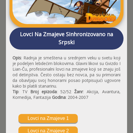
Lovci Na Zmajeve Sinhronizovano na
Srpski
Opis
: Radnja je smeštena u srednjem veku u svetu koji
je podeljen lebdećim blokovima. Glavni likovi su Gvizdo I
Lian-Ču, profesionalni lovci na zmajeve koji se znaju još
od detinjstva. Često ostaju bez novca, pa su primorani
da obavljaju svoj honorarni posao potpisujući ugovore
kako bi platili stanarinu.
Tip
: TV
Broj epizoda
: 52/52
Žanr
: Akcija, Avantura,
Komedija, Fantazija
Godina
: 2004-2007
Lovci na Zmajeve 1
Lovci na Zmajeve 2