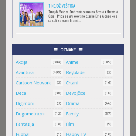
TORADORA
TINEJDŽ VEŠTICA
Feb 11 2023 |
Gledaj »
Tinejdž Veštica Sinhronizovano na Srpski i Hrvatski
Opis : Priča se vrti oko tinejdžerke Eme Alonso koja
se seli sa ocem Franci...
TRIGUN STAMPEDE
Feb 11 2023 |
Gledaj »
OZNAKE
Akcija
Anime
ORIENT
(384)
(185)
Feb 11 2023 |
Gledaj »
Avantura
Beyblade
(499)
(2)
Cartoon Network
Crtani
(2)
(16)
MALI MEDA ČARLI
Deca
Devojčice
(30)
(16)
Feb 11 2023 |
Gledaj »
Digimoni
Drama
(3)
(66)
Dugometrazni
Family
(12)
(57)
MAO MAO HEROJI CISTOG SRCA
Fantazija
Film
(18)
(5)
Feb 11 2023 |
Gledaj »
Fudbal
Happy TV
(1)
(10)