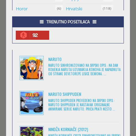
Horor
Hrvatski
(6)
(118)
.HACK//ROOTS
Igra
Jugio
(8)
(1)
TRENUTNO POSETILACA
Feb 11 2023 |
Gledaj »
Komedija
Kratkometrazni
(152)
(561)
92
magija
Masa
(4)
(1)
.HACK//LEGEND OF THE TWILIGHT
Medved
Minimax
(1)
(25)
Feb 11 2023 |
Gledaj »
NARUTO
Misterija
Muzika
(7)
(6)
NARUTO SINHRONIZOVANO NA SRPSKI OPIS : NA DAN
ROĐENJA NARUTA UZUMAKIJA KONOHA JE NAPADNUTA
Naučna Fantastika
Nickelodeon
(11)
OD STRANE DEVETOREPE LISICE DEMONA. ...
(14)
.HACK//SIGN
Prevedeno
(173)
Feb 11 2023 |
Gledaj »
Romantika
Serija
(13)
(27)
NARUTO SHIPPUDEN
NARUTO SHIPPUDEN PREVEDENO NA SRPSKI OPIS :
Sinhronizovano
Škola
(400)
(1)
NARUTO SHIPPUDEN JE NASTAVAK ORIGINALNE
ANIMIRANE SERIJE NARUTO. PRIČA PRATI NEŠTO ...
BEM
Sport
Srpski
(11)
(507)
Feb 11 2023 |
Gledaj »
Srpski.
Srpski. Yugioh
(1)
(1)
NINDŽA KORNJAČE (2012)
Strašne priče za
Titlovano
(11)
NINDŽA KORNJAČE (2012) SINHRONIZOVANO NA SRPSKI