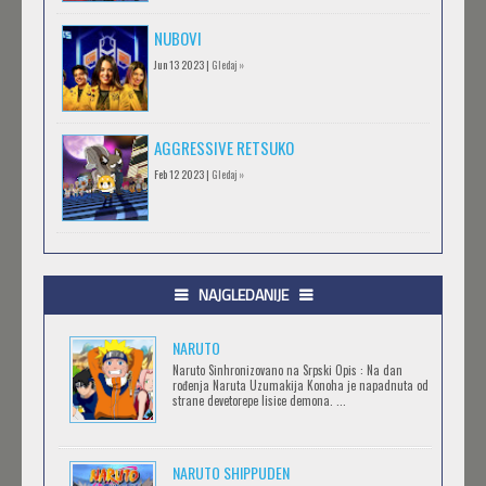
NUBOVI
Jun 13 2023 |
Gledaj »
AGGRESSIVE RETSUKO
Feb 12 2023 |
Gledaj »
.HACK//GIFT
Feb 12 2023 |
Gledaj »
NAJGLEDANIJE
NARUTO
.HACK//LIMINALITY
Naruto Sinhronizovano na Srpski Opis : Na dan
rođenja Naruta Uzumakija Konoha je napadnuta od
Feb 12 2023 |
Gledaj »
strane devetorepe lisice demona. ...
NARUTO SHIPPUDEN
SOVA I EKIPA