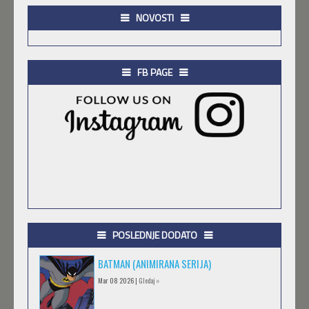
NOVOSTI
FB PAGE
POSLEDNJE DODATO
BATMAN (ANIMIRANA SERIJA)
Mar 08 2026 |
Gledaj »