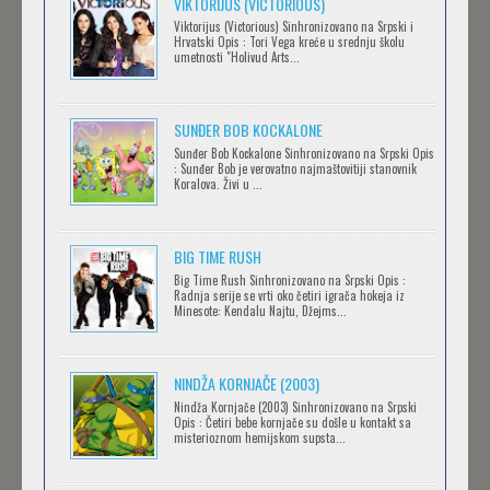
VIKTORIJUS (VICTORIOUS)
Viktorijus (Victorious) Sinhronizovano na Srpski i
Hrvatski Opis : Tori Vega kreće u srednju školu
SERVAMP
umetnosti "Holivud Arts...
Feb 12 2023 |
Gledaj »
SUNĐER BOB KOCKALONE
Sunđer Bob Kockalone Sinhronizovano na Srpski Opis
2.43: SEIIN HIGH SCHOOL BOYS VOLLEYBALL
: Sunđer Bob je verovatno najmaštovitiji stanovnik
Koralova. Živi u ...
TEAM
Feb 12 2023 |
Gledaj »
BIG TIME RUSH
CLEAN FREAK! AOYAMA-KUN
Big Time Rush Sinhronizovano na Srpski Opis :
Radnja serije se vrti oko četiri igrača hokeja iz
Feb 12 2023 |
Gledaj »
Minesote: Kendalu Najtu, Džejms...
NINDŽA KORNJAČE (2003)
RECORD OF RAGNAROK
Nindža Kornjače (2003) Sinhronizovano na Srpski
Feb 11 2023 |
Gledaj »
Opis : Četiri bebe kornjače su došle u kontakt sa
misterioznom hemijskom supsta...