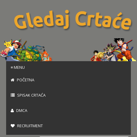
≡ MENU
POČETNA
SPISAK CRTAĆA
DMCA
RECRUITMENT