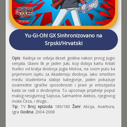
Yu-Gi-Oh! GX Sinhronizovano na
Srpski/Hrvatski
Opis
: Radnja se odvija deset godina nakon prvog Jugio
serijala. Glavni lik je Jaden Juki, koji dobija kartu Krilati
Kuribo od kralja dvoboja Jugia Motoa, na svom putu ka
prijemnom ispitu za Akademiju dvoboja. Iako smešten
među studentima slabije kategorije, Jaden pokazuje
izvanredne igračke sposobnosti i pravi je entuzijasta
kada se radi o dvobojima. Tu upoznaje prijatelje poput
malog nesigurnog Sajrusa, šarmantne Aleksis, njegovog
rivala Čeza, i druge...
Tip
: TV
Broj epizoda
: 180/180
Žanr
: Akcija, Avantura,
Igra
Godina
: 2004-2008