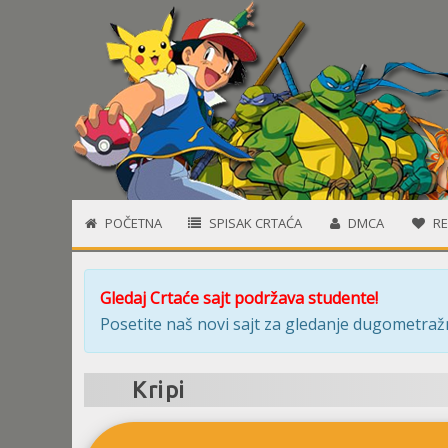
POČETNA
SPISAK CRTAĆA
DMCA
RE
Gledaj Crtaće sajt podržava studente!
Posetite naš novi sajt za gledanje dugometražn
Kripi