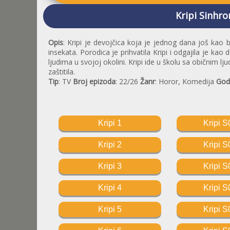
Kripi Sinhro
Opis
: Kripi je devojčica koja je jednog dana još kao 
insekata. Porodica je prihvatila Kripi i odgajila je kao
ljudima u svojoj okolini. Kripi ide u školu sa običnim l
zaštitila.
Tip
: TV
Broj epizoda
: 22/26
Žanr
: Horor, Komedija
God
Kripi 1
Kripi S
Kripi 2
Kripi S
Kripi 3
Kripi S
Kripi 4
Kripi S
Kripi 5
Kripi S