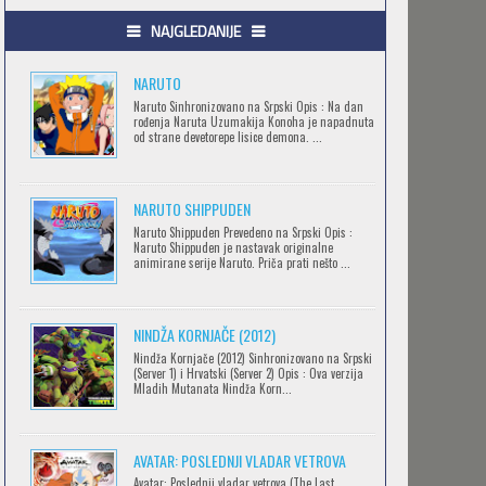
.HACK//GIFT
NAJGLEDANIJE
Feb 12 2023 |
Gledaj »
NARUTO
Naruto Sinhronizovano na Srpski Opis : Na dan
rođenja Naruta Uzumakija Konoha je napadnuta
.HACK//LIMINALITY
od strane devetorepe lisice demona. ...
Feb 12 2023 |
Gledaj »
NARUTO SHIPPUDEN
SOVA I EKIPA
Naruto Shippuden Prevedeno na Srpski Opis :
Naruto Shippuden je nastavak originalne
Feb 12 2023 |
Gledaj »
animirane serije Naruto. Priča prati nešto ...
NINDŽA KORNJAČE (2012)
BLOODIVORES
Nindža Kornjače (2012) Sinhronizovano na Srpski
Feb 12 2023 |
Gledaj »
(Server 1) i Hrvatski (Server 2) Opis : Ova verzija
Mladih Mutanata Nindža Korn...
AVANTURE KIDA OPASNOST
AVATAR: POSLEDNJI VLADAR VETROVA
Feb 12 2023 |
Gledaj »
Avatar: Poslednji vladar vetrova (The Last