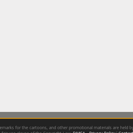
demarks for the cartoons, and other promotional materials are held by