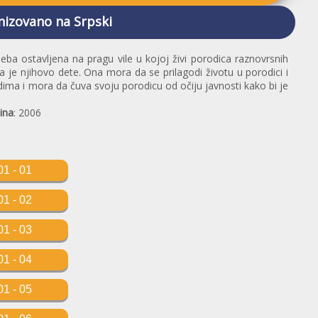
nizovano na Srpski
beba ostavljena na pragu vile u kojoj živi porodica raznovrsnih
 da je njihovo dete. Ona mora da se prilagodi životu u porodici i
judima i mora da čuva svoju porodicu od očiju javnosti kako bi je
ina
: 2006
01 - 01
01 - 02
01 - 03
01 - 04
01 - 05