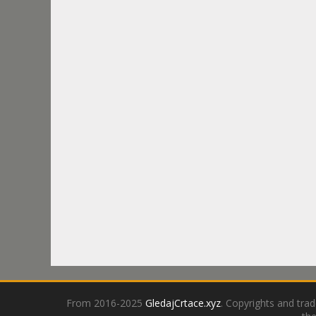
From 2016-2025
GledajCrtace.xyz
. Copyrights and tra