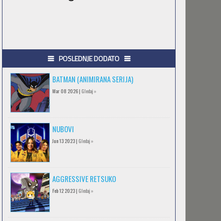
POSLEDNJE DODATO
BATMAN (ANIMIRANA SERIJA)
Mar 08 2026 |
Gledaj »
NUBOVI
Jun 13 2023 |
Gledaj »
AGGRESSIVE RETSUKO
Feb 12 2023 |
Gledaj »