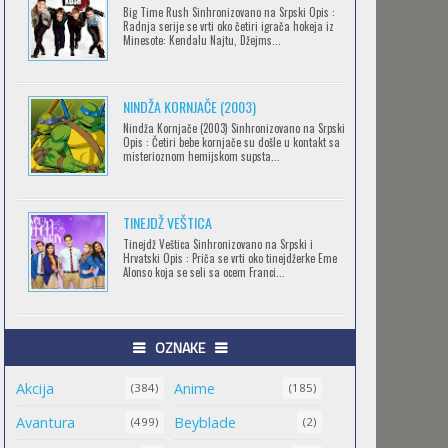
Big Time Rush Sinhronizovano na Srpski Opis :
CLEAN FREAK! AOYAMA-KUN
Radnja serije se vrti oko četiri igrača hokeja iz
Minesote: Kendalu Najtu, Džejms...
Feb 12 2023 |
Gledaj »
NINDŽA KORNJAČE (2003)
RECORD OF RAGNAROK
Nindža Kornjače (2003) Sinhronizovano na Srpski
Opis : Četiri bebe kornjače su došle u kontakt sa
Feb 11 2023 |
Gledaj »
misterioznom hemijskom supsta...
TINEJDŽ VEŠTICA
TORADORA
Tinejdž Veštica Sinhronizovano na Srpski i
Feb 11 2023 |
Gledaj »
Hrvatski Opis : Priča se vrti oko tinejdžerke Eme
Alonso koja se seli sa ocem Franci...
TRIGUN STAMPEDE
OZNAKE
Feb 11 2023 |
Gledaj »
Akcija
Anime
(384)
(185)
Avantura
Beyblade
(499)
(2)
ORIENT