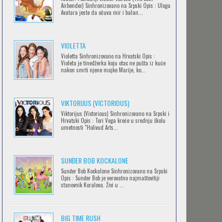
Airbender) Sinhronizovano na Srpski Opis : Uloga
Avatara jeste da očuva mir i balan...
IPAK SE OKREĆE (GALILEO: EPPUR SI
VIOLETTA
MUOVE)
Violetta Sinhronizovano na Hrvatski Opis :
Feb 12 2023 |
Gledaj »
Violeta je tinedžerka koju otac ne pušta iz kuće
nakon smrti njene majke Marije, ko...
OBLUTAK
Feb 12 2023 |
Gledaj »
VIKTORIJUS (VICTORIOUS)
Viktorijus (Victorious) Sinhronizovano na Srpski i
Hrvatski Opis : Tori Vega kreće u srednju školu
umetnosti "Holivud Arts...
SERVAMP
Feb 12 2023 |
Gledaj »
SUNĐER BOB KOCKALONE
Sunđer Bob Kockalone Sinhronizovano na Srpski
Opis : Sunđer Bob je verovatno najmaštovitiji
2.43: SEIIN HIGH SCHOOL BOYS
stanovnik Koralova. Živi u ...
VOLLEYBALL TEAM
Feb 12 2023 |
Gledaj »
BIG TIME RUSH