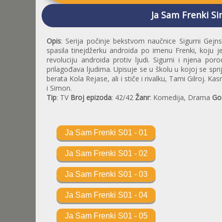
Ja Sam Frenki Si
Opis
: Serija počinje bekstvom naučnice Sigurni Gejn
spasila tinejdžerku androida po imenu Frenki, koju 
revoluciju androida protiv ljudi. Sigurni i njena po
prilagođava ljudima. Upisuje se u školu u kojoj se spri
berata Kola Rejase, ali i stiče i rivalku, Tami Gilroj. K
i Simon.
Tip
: TV
Broj epizoda
: 42/42
Žanr
: Komedija, Drama
Go
Ja Sam Frenki S01 - 01
Ja Sam Frenki S01 - 02
Ja Sam Frenki S01 - 03
Ja Sam Frenki S01 - 04
Ja Sam Frenki S01 - 05