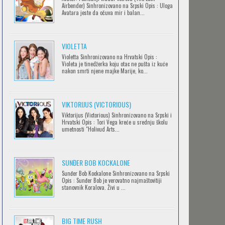
Airbender) Sinhronizovano na Srpski Opis : Uloga
Avatara jeste da očuva mir i balan...
IPAK SE OKREĆE (GALILEO: EPPUR SI
VIOLETTA
MUOVE)
Violetta Sinhronizovano na Hrvatski Opis :
Feb 12 2023 |
Gledaj »
Violeta je tinedžerka koju otac ne pušta iz kuće
nakon smrti njene majke Marije, ko...
OBLUTAK
Feb 12 2023 |
Gledaj »
VIKTORIJUS (VICTORIOUS)
Viktorijus (Victorious) Sinhronizovano na Srpski i
Hrvatski Opis : Tori Vega kreće u srednju školu
umetnosti "Holivud Arts...
SERVAMP
Feb 12 2023 |
Gledaj »
SUNĐER BOB KOCKALONE
Sunđer Bob Kockalone Sinhronizovano na Srpski
Opis : Sunđer Bob je verovatno najmaštovitiji
2.43: SEIIN HIGH SCHOOL BOYS
stanovnik Koralova. Živi u ...
VOLLEYBALL TEAM
Feb 12 2023 |
Gledaj »
BIG TIME RUSH