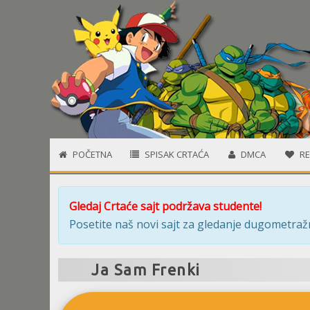
POČETNA
SPISAK CRTAĆA
DMCA
RE
Gledaj Crtaće sajt podržava studente!
Posetite naš novi sajt za gledanje dugometražn
Ja Sam Frenki