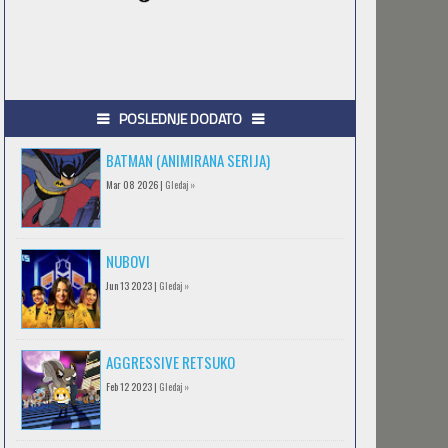
POSLEDNJE DODATO
BATMAN (ANIMIRANA SERIJA)
Mar 08 2026 |
Gledaj »
NUBOVI
Jun 13 2023 |
Gledaj »
AGGRESSIVE RETSUKO
Feb 12 2023 |
Gledaj »