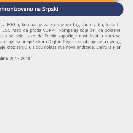
nhronizovano na Srpski
s iz EGG-a, kompanije za koju je do tog dana radila, kako bi
je EGG hteo da proda VORP-i, kompaniji koja želi da pokrene
rodica se sele, tako da Frenki započinje novi život u kom se
jateljuje sa tinejdžerkom Dejton Rejas i zaljubljuje se u njenog
asnije kroz seriju, u šloču dolaze dva nova androida, Endru la Pjer
dina
: 2017-2018