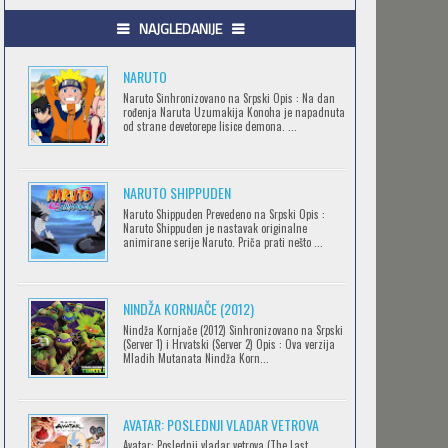
.HACK//GIFT
NAJGLEDANIJE
Feb 12 2023 |
Gledaj »
NARUTO
Naruto Sinhronizovano na Srpski Opis : Na dan
rođenja Naruta Uzumakija Konoha je napadnuta
.HACK//LIMINALITY
od strane devetorepe lisice demona. ...
Feb 12 2023 |
Gledaj »
NARUTO SHIPPUDEN
SOVA I EKIPA
Naruto Shippuden Prevedeno na Srpski Opis :
Naruto Shippuden je nastavak originalne
Feb 12 2023 |
Gledaj »
animirane serije Naruto. Priča prati nešto ...
NINDŽA KORNJAČE (2012)
BLOODIVORES
Nindža Kornjače (2012) Sinhronizovano na Srpski
Feb 12 2023 |
Gledaj »
(Server 1) i Hrvatski (Server 2) Opis : Ova verzija
Mladih Mutanata Nindža Korn...
AVANTURE KIDA OPASNOST
AVATAR: POSLEDNJI VLADAR VETROVA
Feb 12 2023 |
Gledaj »
Avatar: Poslednji vladar vetrova (The Last