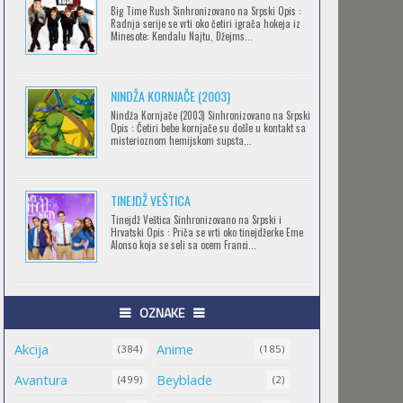
Big Time Rush Sinhronizovano na Srpski Opis :
CLEAN FREAK! AOYAMA-KUN
Radnja serije se vrti oko četiri igrača hokeja iz
Minesote: Kendalu Najtu, Džejms...
Feb 12 2023 |
Gledaj »
NINDŽA KORNJAČE (2003)
RECORD OF RAGNAROK
Nindža Kornjače (2003) Sinhronizovano na Srpski
Opis : Četiri bebe kornjače su došle u kontakt sa
Feb 11 2023 |
Gledaj »
misterioznom hemijskom supsta...
TINEJDŽ VEŠTICA
TORADORA
Tinejdž Veštica Sinhronizovano na Srpski i
Feb 11 2023 |
Gledaj »
Hrvatski Opis : Priča se vrti oko tinejdžerke Eme
Alonso koja se seli sa ocem Franci...
TRIGUN STAMPEDE
OZNAKE
Feb 11 2023 |
Gledaj »
Akcija
Anime
(384)
(185)
Avantura
Beyblade
(499)
(2)
ORIENT