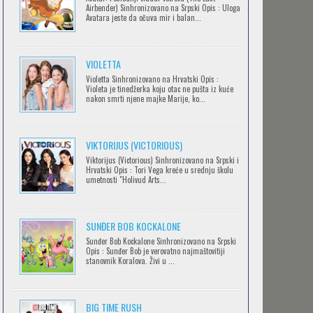
Airbender) Sinhronizovano na Srpski Opis : Uloga
Avatara jeste da očuva mir i balan...
IPAK SE OKREĆE (GALILEO: EPPUR SI
VIOLETTA
MUOVE)
Violetta Sinhronizovano na Hrvatski Opis :
Feb 12 2023 |
Gledaj »
Violeta je tinedžerka koju otac ne pušta iz kuće
nakon smrti njene majke Marije, ko...
OBLUTAK
Feb 12 2023 |
Gledaj »
VIKTORIJUS (VICTORIOUS)
Viktorijus (Victorious) Sinhronizovano na Srpski i
Hrvatski Opis : Tori Vega kreće u srednju školu
umetnosti "Holivud Arts...
SERVAMP
Feb 12 2023 |
Gledaj »
SUNĐER BOB KOCKALONE
Sunđer Bob Kockalone Sinhronizovano na Srpski
Opis : Sunđer Bob je verovatno najmaštovitiji
2.43: SEIIN HIGH SCHOOL BOYS
stanovnik Koralova. Živi u ...
VOLLEYBALL TEAM
Feb 12 2023 |
Gledaj »
BIG TIME RUSH