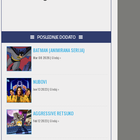
POSLEDNJE DODATO
BATMAN (ANIMIRANA SERIJA)
Mar 08 2026 |
Gledaj »
NUBOVI
Jun 13 2023 |
Gledaj »
AGGRESSIVE RETSUKO
Feb 12 2023 |
Gledaj »