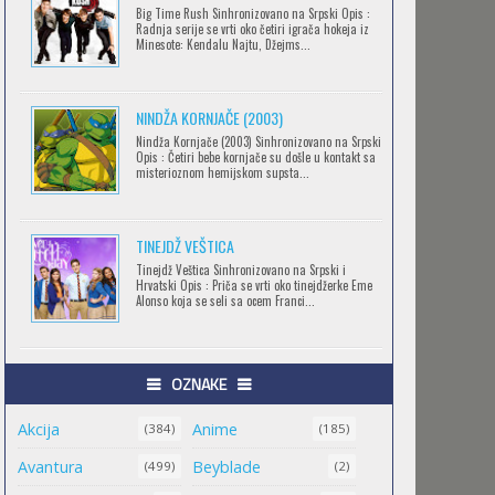
Big Time Rush Sinhronizovano na Srpski Opis :
CLEAN FREAK! AOYAMA-KUN
Radnja serije se vrti oko četiri igrača hokeja iz
Minesote: Kendalu Najtu, Džejms...
Feb 12 2023 |
Gledaj »
NINDŽA KORNJAČE (2003)
RECORD OF RAGNAROK
Nindža Kornjače (2003) Sinhronizovano na Srpski
Opis : Četiri bebe kornjače su došle u kontakt sa
Feb 11 2023 |
Gledaj »
misterioznom hemijskom supsta...
TINEJDŽ VEŠTICA
TORADORA
Tinejdž Veštica Sinhronizovano na Srpski i
Feb 11 2023 |
Gledaj »
Hrvatski Opis : Priča se vrti oko tinejdžerke Eme
Alonso koja se seli sa ocem Franci...
TRIGUN STAMPEDE
OZNAKE
Feb 11 2023 |
Gledaj »
Akcija
Anime
(384)
(185)
Avantura
Beyblade
(499)
(2)
ORIENT