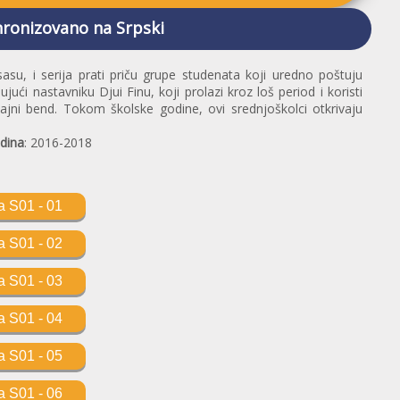
hronizovano na Srpski
asu, i serija prati priču grupe studenata koji uredno poštuju
ujući nastavniku Djui Finu, koji prolazi kroz loš period i koristi
tajni bend. Tokom školske godine, ovi srednjoškolci otkrivaju
dina
: 2016-2018
 S01 - 01
 S01 - 02
 S01 - 03
 S01 - 04
 S01 - 05
 S01 - 06