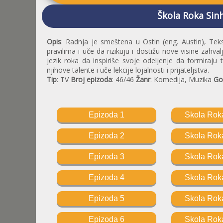
Škola Roka Sin
Opis
: Radnja je smeštena u Ostin (eng. Austin), Teks
pravilima i uče da rizikuju i dostižu nove visine zahvalj
jezik roka da inspiriše svoje odeljenje da formiraju 
njihove talente i uče lekcije lojalnosti i prijateljstva.
Tip
: TV
Broj epizoda
: 46/46
Žanr
: Komedija, Muzika
Go
Epizoda 1
Skola Roka
Epizoda 2
Skola Roka
Epizoda 3
Skola Roka
Epizoda 4
Skola Roka
Epizoda 5
Skola Roka
Epizoda 6
Skola Roka