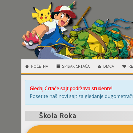
POČETNA
SPISAK CRTAĆA
DMCA
RE
Gledaj Crtaće sajt podržava studente!
Posetite naš novi sajt za gledanje dugometražn
Škola Roka