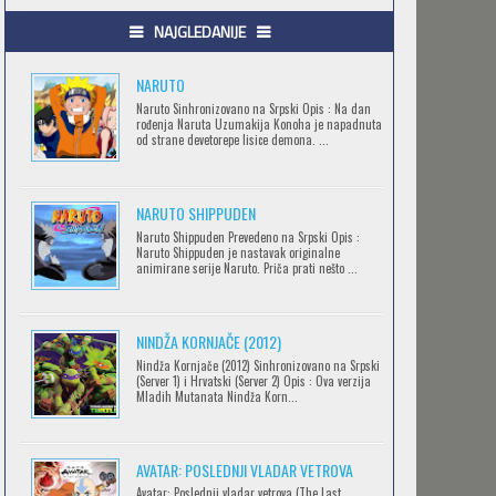
.HACK//GIFT
NAJGLEDANIJE
Feb 12 2023 |
Gledaj »
NARUTO
Naruto Sinhronizovano na Srpski Opis : Na dan
rođenja Naruta Uzumakija Konoha je napadnuta
.HACK//LIMINALITY
od strane devetorepe lisice demona. ...
Feb 12 2023 |
Gledaj »
NARUTO SHIPPUDEN
SOVA I EKIPA
Naruto Shippuden Prevedeno na Srpski Opis :
Naruto Shippuden je nastavak originalne
Feb 12 2023 |
Gledaj »
animirane serije Naruto. Priča prati nešto ...
NINDŽA KORNJAČE (2012)
BLOODIVORES
Nindža Kornjače (2012) Sinhronizovano na Srpski
Feb 12 2023 |
Gledaj »
(Server 1) i Hrvatski (Server 2) Opis : Ova verzija
Mladih Mutanata Nindža Korn...
AVANTURE KIDA OPASNOST
AVATAR: POSLEDNJI VLADAR VETROVA
Feb 12 2023 |
Gledaj »
Avatar: Poslednji vladar vetrova (The Last