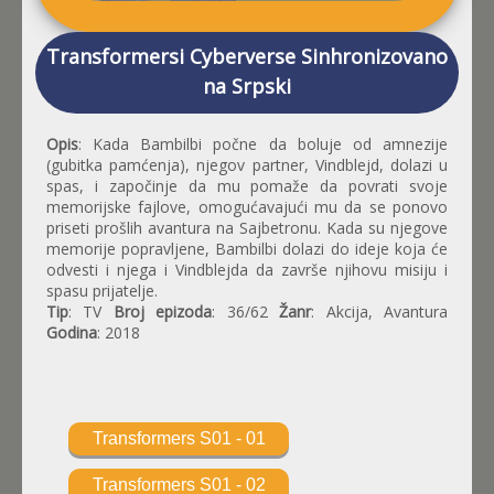
Transformersi Cyberverse Sinhronizovano
na Srpski
Opis
: Kada Bambilbi počne da boluje od amnezije
(gubitka pamćenja), njegov partner, Vindblejd, dolazi u
spas, i započinje da mu pomaže da povrati svoje
memorijske fajlove, omogućavajući mu da se ponovo
priseti prošlih avantura na Sajbetronu. Kada su njegove
memorije popravljene, Bambilbi dolazi do ideje koja će
odvesti i njega i Vindblejda da završe njihovu misiju i
spasu prijatelje.
Tip
: TV
Broj epizoda
: 36/62
Žanr
: Akcija, Avantura
Godina
: 2018
Transformers S01 - 01
Transformers S01 - 02