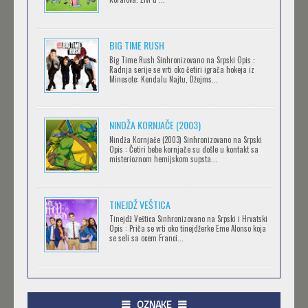
TEAM
Feb 12 2023 |
Gledaj »
BIG TIME RUSH
CLEAN FREAK! AOYAMA-KUN
Big Time Rush Sinhronizovano na Srpski Opis :
Radnja serije se vrti oko četiri igrača hokeja iz
Feb 12 2023 |
Gledaj »
Minesote: Kendalu Najtu, Džejms...
NINDŽA KORNJAČE (2003)
RECORD OF RAGNAROK
Nindža Kornjače (2003) Sinhronizovano na Srpski
Feb 11 2023 |
Gledaj »
Opis : Četiri bebe kornjače su došle u kontakt sa
misterioznom hemijskom supsta...
TORADORA
TINEJDŽ VEŠTICA
Feb 11 2023 |
Gledaj »
Tinejdž Veštica Sinhronizovano na Srpski i Hrvatski
Opis : Priča se vrti oko tinejdžerke Eme Alonso koja
se seli sa ocem Franci...
TRIGUN STAMPEDE
Feb 11 2023 |
Gledaj »
OZNAKE