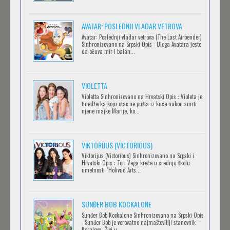
AVANTURE KIDA OPASNOST
AVATAR: POSLEDNJI VLADAR VETROVA
Feb 12 2023 |
Gledaj »
Avatar: Poslednji vladar vetrova (The Last Airbender)
Sinhronizovano na Srpski Opis : Uloga Avatara jeste
da očuva mir i balan...
IPAK SE OKREĆE (GALILEO: EPPUR SI MUOVE)
Feb 12 2023 |
Gledaj »
VIOLETTA
Violetta Sinhronizovano na Hrvatski Opis : Violeta je
tinedžerka koju otac ne pušta iz kuće nakon smrti
njene majke Marije, ko...
OBLUTAK
Feb 12 2023 |
Gledaj »
VIKTORIJUS (VICTORIOUS)
Viktorijus (Victorious) Sinhronizovano na Srpski i
Hrvatski Opis : Tori Vega kreće u srednju školu
SERVAMP
umetnosti "Holivud Arts...
Feb 12 2023 |
Gledaj »
SUNĐER BOB KOCKALONE
Sunđer Bob Kockalone Sinhronizovano na Srpski Opis
2.43: SEIIN HIGH SCHOOL BOYS VOLLEYBALL
: Sunđer Bob je verovatno najmaštovitiji stanovnik
Koralova. Živi u ...