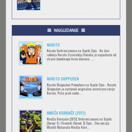
.HACK//GIFT
Feb 12 2023 |
Gledaj »
NAJGLEDANIJE
NARUTO
.HACK//LIMINALITY
Naruto Sinhronizovano na Srpski Opis : Na dan
rođenja Naruta Uzumakija Konoha je napadnuta od
Feb 12 2023 |
Gledaj »
strane devetorepe lisice demona. ...
NARUTO SHIPPUDEN
SOVA I EKIPA
Naruto Shippuden Prevedeno na Srpski Opis : Naruto
Feb 12 2023 |
Gledaj »
Shippuden je nastavak originalne animirane serije
Naruto. Priča prati nešto ...
BLOODIVORES
NINDŽA KORNJAČE (2012)
Feb 12 2023 |
Gledaj »
Nindža Kornjače (2012) Sinhronizovano na Srpski
(Server 1) i Hrvatski (Server 2) Opis : Ova verzija
Mladih Mutanata Nindža Korn...