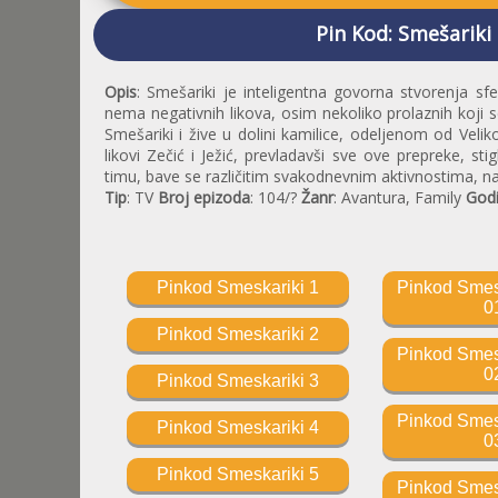
Pin Kod: Smešariki
Opis
: Smešariki je inteligentna govorna stvorenja sf
nema negativnih likova, osim nekoliko prolaznih koji se
Smešariki i žive u dolini kamilice, odeljenom od Vel
likovi Zečić i Ježić, prevladavši sve ove prepreke, st
timu, bave se različitim svakodnevnim aktivnostima, n
Tip
: TV
Broj epizoda
: 104/?
Žanr
: Avantura, Family
God
Pinkod Smeskariki 1
Pinkod Smesk
0
Pinkod Smeskariki 2
Pinkod Smesk
0
Pinkod Smeskariki 3
Pinkod Smesk
Pinkod Smeskariki 4
0
Pinkod Smeskariki 5
Pinkod Smesk