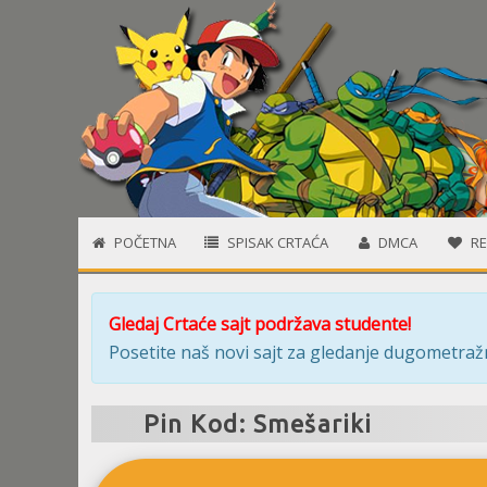
POČETNA
SPISAK CRTAĆA
DMCA
RE
Gledaj Crtaće sajt podržava studente!
Posetite naš novi sajt za gledanje dugometražn
Pin Kod: Smešariki