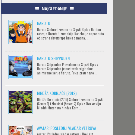
.HACK//GIFT
NAJGLEDANIJE
Feb 12 2023 |
Gledaj »
NARUTO
Naruto Sinhronizovano na Srpski Opis : Na dan
rođenja Naruta Uzumakija Konoha je napadnuta
.HACK//LIMINALITY
od strane devetorepe lisice demona. ...
Feb 12 2023 |
Gledaj »
NARUTO SHIPPUDEN
SOVA I EKIPA
Naruto Shippuden Prevedeno na Srpski Opis :
Naruto Shippuden je nastavak originalne
Feb 12 2023 |
Gledaj »
animirane serije Naruto. Priča prati nešto ...
NINDŽA KORNJAČE (2012)
BLOODIVORES
Nindža Kornjače (2012) Sinhronizovano na Srpski
Feb 12 2023 |
Gledaj »
(Server 1) i Hrvatski (Server 2) Opis : Ova verzija
Mladih Mutanata Nindža Korn...
AVANTURE KIDA OPASNOST
AVATAR: POSLEDNJI VLADAR VETROVA
Feb 12 2023 |
Gledaj »
Avatar: Poslednji vladar vetrova (The Last