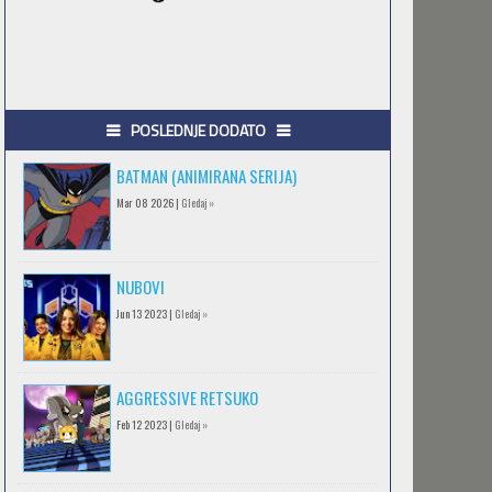
POSLEDNJE DODATO
BATMAN (ANIMIRANA SERIJA)
Mar 08 2026 |
Gledaj »
NUBOVI
Jun 13 2023 |
Gledaj »
AGGRESSIVE RETSUKO
Feb 12 2023 |
Gledaj »