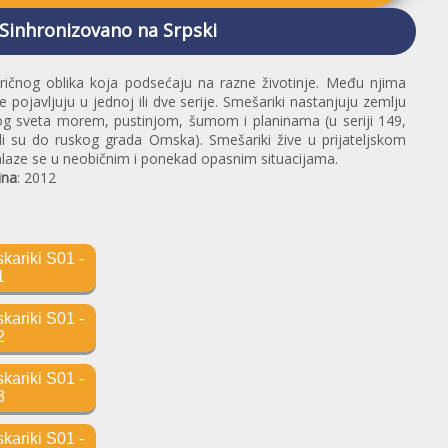
 Sinhronizovano na Srpski
eričnog oblika koja podsećaju na razne životinje. Među njima
 pojavljuju u jednoj ili dve serije. Smešariki nastanjuju zemlju
ikog sveta morem, pustinjom, šumom i planinama (u seriji 149,
igli su do ruskog grada Omska). Smešariki žive u prijateljskom
alaze se u neobičnim i ponekad opasnim situacijama.
ina
: 2012
ariki S01 -
1
ariki S01 -
2
ariki S01 -
3
ariki S01 -