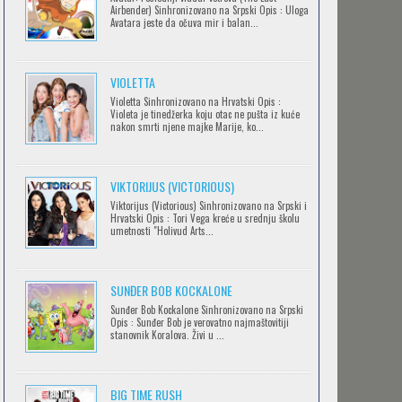
Airbender) Sinhronizovano na Srpski Opis : Uloga
Avatara jeste da očuva mir i balan...
IPAK SE OKREĆE (GALILEO: EPPUR SI
VIOLETTA
MUOVE)
Violetta Sinhronizovano na Hrvatski Opis :
Feb 12 2023 |
Gledaj »
Violeta je tinedžerka koju otac ne pušta iz kuće
nakon smrti njene majke Marije, ko...
OBLUTAK
Feb 12 2023 |
Gledaj »
VIKTORIJUS (VICTORIOUS)
Viktorijus (Victorious) Sinhronizovano na Srpski i
Hrvatski Opis : Tori Vega kreće u srednju školu
umetnosti "Holivud Arts...
SERVAMP
Feb 12 2023 |
Gledaj »
SUNĐER BOB KOCKALONE
Sunđer Bob Kockalone Sinhronizovano na Srpski
Opis : Sunđer Bob je verovatno najmaštovitiji
2.43: SEIIN HIGH SCHOOL BOYS
stanovnik Koralova. Živi u ...
VOLLEYBALL TEAM
Feb 12 2023 |
Gledaj »
BIG TIME RUSH