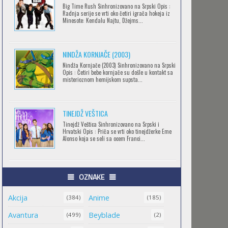
Big Time Rush Sinhronizovano na Srpski Opis :
CLEAN FREAK! AOYAMA-KUN
Radnja serije se vrti oko četiri igrača hokeja iz
Minesote: Kendalu Najtu, Džejms...
Feb 12 2023 |
Gledaj »
NINDŽA KORNJAČE (2003)
RECORD OF RAGNAROK
Nindža Kornjače (2003) Sinhronizovano na Srpski
Opis : Četiri bebe kornjače su došle u kontakt sa
Feb 11 2023 |
Gledaj »
misterioznom hemijskom supsta...
TINEJDŽ VEŠTICA
TORADORA
Tinejdž Veštica Sinhronizovano na Srpski i
Feb 11 2023 |
Gledaj »
Hrvatski Opis : Priča se vrti oko tinejdžerke Eme
Alonso koja se seli sa ocem Franci...
TRIGUN STAMPEDE
OZNAKE
Feb 11 2023 |
Gledaj »
Akcija
Anime
(384)
(185)
Avantura
Beyblade
(499)
(2)
ORIENT