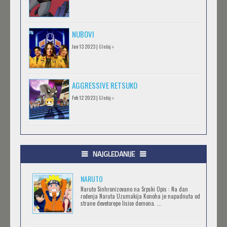
NUBOVI
Jun 13 2023 |
Gledaj »
AGGRESSIVE RETSUKO
Feb 12 2023 |
Gledaj »
.HACK//GIFT
Feb 12 2023 |
Gledaj »
NAJGLEDANIJE
NARUTO
.HACK//LIMINALITY
Naruto Sinhronizovano na Srpski Opis : Na dan
rođenja Naruta Uzumakija Konoha je napadnuta od
Feb 12 2023 |
Gledaj »
strane devetorepe lisice demona. ...