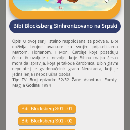
Bibi Blocksberg Sinhronizovano na Srpski
Opis
: U ovoj seriji, stalno raspoložena za podvale, Bibi
doživlja brojne avanture sa svojim prijateljicama
Martom, Florianom, i Moni. Čarolije koje poseduju
često ih uvaljuje u nevolje, koje Bibina majka često
mora da ispravlja, koja je takođe čarobnica. Bibin glavni
neprijatelj je gradonačelnik grada Neustadta, koji je
jedna lenja i neposlušna osoba.
Tip
: TV
Broj epizoda
: 52/52
Žanr
: Avantura, Family,
Magija
Godina
: 1994
Bibi Blocksberg S01 - 01
Bibi Blocksberg S01 - 02