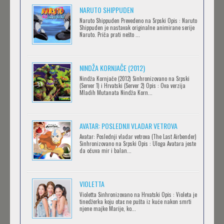
NARUTO SHIPPUDEN
SOVA I EKIPA
Naruto Shippuden Prevedeno na Srpski Opis : Naruto
Feb 12 2023 |
Gledaj »
Shippuden je nastavak originalne animirane serije
Naruto. Priča prati nešto ...
BLOODIVORES
NINDŽA KORNJAČE (2012)
Feb 12 2023 |
Gledaj »
Nindža Kornjače (2012) Sinhronizovano na Srpski
(Server 1) i Hrvatski (Server 2) Opis : Ova verzija
Mladih Mutanata Nindža Korn...
AVANTURE KIDA OPASNOST
AVATAR: POSLEDNJI VLADAR VETROVA
Feb 12 2023 |
Gledaj »
Avatar: Poslednji vladar vetrova (The Last Airbender)
Sinhronizovano na Srpski Opis : Uloga Avatara jeste
da očuva mir i balan...
IPAK SE OKREĆE (GALILEO: EPPUR SI MUOVE)
Feb 12 2023 |
Gledaj »
VIOLETTA
Violetta Sinhronizovano na Hrvatski Opis : Violeta je
tinedžerka koju otac ne pušta iz kuće nakon smrti
njene majke Marije, ko...
OBLUTAK