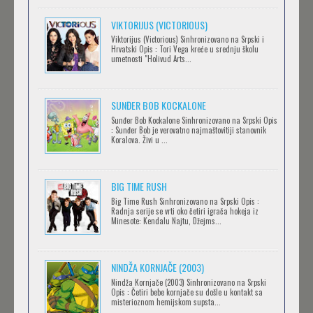
Feb 12 2023 |
Gledaj »
VIKTORIJUS (VICTORIOUS)
Viktorijus (Victorious) Sinhronizovano na Srpski i
Hrvatski Opis : Tori Vega kreće u srednju školu
SERVAMP
umetnosti "Holivud Arts...
Feb 12 2023 |
Gledaj »
SUNĐER BOB KOCKALONE
Sunđer Bob Kockalone Sinhronizovano na Srpski Opis
2.43: SEIIN HIGH SCHOOL BOYS VOLLEYBALL
: Sunđer Bob je verovatno najmaštovitiji stanovnik
Koralova. Živi u ...
TEAM
Feb 12 2023 |
Gledaj »
BIG TIME RUSH
CLEAN FREAK! AOYAMA-KUN
Big Time Rush Sinhronizovano na Srpski Opis :
Radnja serije se vrti oko četiri igrača hokeja iz
Feb 12 2023 |
Gledaj »
Minesote: Kendalu Najtu, Džejms...
NINDŽA KORNJAČE (2003)
RECORD OF RAGNAROK
Nindža Kornjače (2003) Sinhronizovano na Srpski
Feb 11 2023 |
Gledaj »
Opis : Četiri bebe kornjače su došle u kontakt sa
misterioznom hemijskom supsta...