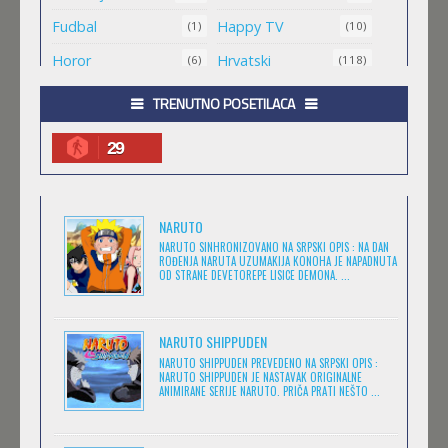
Feb 11 2023 |
Gledaj »
Fudbal
Happy TV
(1)
(10)
Horor
Hrvatski
(6)
(118)
.HACK//ROOTS
Igra
Jugio
(8)
(1)
TRENUTNO POSETILACA
Feb 11 2023 |
Gledaj »
Komedija
Kratkometrazni
(152)
(561)
29
magija
Masa
(4)
(1)
.HACK//LEGEND OF THE TWILIGHT
Medved
Minimax
(1)
(25)
Feb 11 2023 |
Gledaj »
NARUTO
Misterija
Muzika
(7)
(6)
NARUTO SINHRONIZOVANO NA SRPSKI OPIS : NA DAN
ROĐENJA NARUTA UZUMAKIJA KONOHA JE NAPADNUTA
Naučna Fantastika
Nickelodeon
(11)
OD STRANE DEVETOREPE LISICE DEMONA. ...
(14)
.HACK//SIGN
Prevedeno
(173)
Feb 11 2023 |
Gledaj »
Romantika
Serija
(13)
(27)
NARUTO SHIPPUDEN
NARUTO SHIPPUDEN PREVEDENO NA SRPSKI OPIS :
Sinhronizovano
Škola
(400)
(1)
NARUTO SHIPPUDEN JE NASTAVAK ORIGINALNE
ANIMIRANE SERIJE NARUTO. PRIČA PRATI NEŠTO ...
BEM
Sport
Srpski
(11)
(507)
Feb 11 2023 |
Gledaj »
Srpski.
Srpski. Yugioh
(1)
(1)