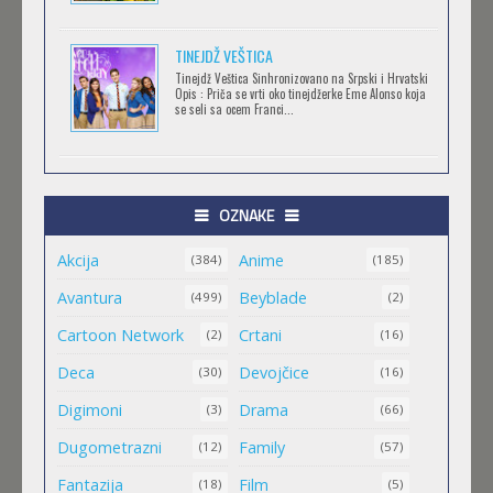
TORADORA
TINEJDŽ VEŠTICA
Feb 11 2023 |
Gledaj »
Tinejdž Veštica Sinhronizovano na Srpski i Hrvatski
Opis : Priča se vrti oko tinejdžerke Eme Alonso koja
se seli sa ocem Franci...
TRIGUN STAMPEDE
Feb 11 2023 |
Gledaj »
OZNAKE
Akcija
Anime
ORIENT
(384)
(185)
Feb 11 2023 |
Gledaj »
Avantura
Beyblade
(499)
(2)
Cartoon Network
Crtani
(2)
(16)
MALI MEDA ČARLI
Deca
Devojčice
(30)
(16)
Feb 11 2023 |
Gledaj »
Digimoni
Drama
(3)
(66)
Dugometrazni
Family
(12)
(57)
MAO MAO HEROJI CISTOG SRCA
Fantazija
Film
(18)
(5)