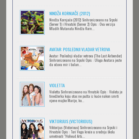
BLOODIVORES
NINDŽA KORNJAČE (2012)
Feb 12 2023 |
Gledaj »
Nindža Kornjače (2012) Sinhronizovano na Srpski
(Server 1) i Hrvatski (Server 2) Opis : Ova verzija
Mladih Mutanata Nindža Korn...
AVANTURE KIDA OPASNOST
AVATAR: POSLEDNJI VLADAR VETROVA
Feb 12 2023 |
Gledaj »
Avatar: Poslednji vladar vetrova (The Last Airbender)
Sinhronizovano na Srpski Opis : Uloga Avatara jeste
da očuva mir i balan...
IPAK SE OKREĆE (GALILEO: EPPUR SI MUOVE)
Feb 12 2023 |
Gledaj »
VIOLETTA
Violetta Sinhronizovano na Hrvatski Opis : Violeta je
tinedžerka koju otac ne pušta iz kuće nakon smrti
njene majke Marije, ko...
OBLUTAK
Feb 12 2023 |
Gledaj »
VIKTORIJUS (VICTORIOUS)
Viktorijus (Victorious) Sinhronizovano na Srpski i
Hrvatski Opis : Tori Vega kreće u srednju školu
SERVAMP
umetnosti "Holivud Arts...