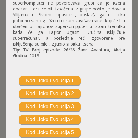
superkompjuter ne poverovavši grupi da je Ksena
opasan. Lora će biti izbačena iz grupe pošto je dovela
Vilijama u životnu opasnost, poslavši ga u Lioku
potpuno samog. Džeremi sam završava virus koji će biti
ubačen u Tajronov superkompjuter u istom trenutku
kada će ga Tajron ugasiti. Družina isključuje
superračunar, a poslednje reči izgovorene pre
isključenja su bile „Izgubio si bitku Ksena.
Tip
: TV
Broj epizoda
: 26/26
Žanr
: Avantura, Akcija
Godina
: 2013
Kod Lioko Evolucija 1
Kod Lioko Evolucija 2
Kod Lioko Evolucija 3
Kod Lioko Evolucija 4
Kod Lioko Evolucija 5