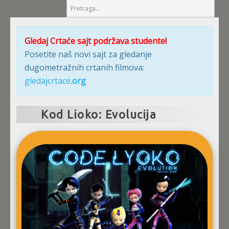
Gledaj Crtaće sajt podržava studente!
Posetite naš novi sajt za gledanje
dugometražnih crtanih filmova:
gledajcrtace
.org
Kod Lioko: Evolucija