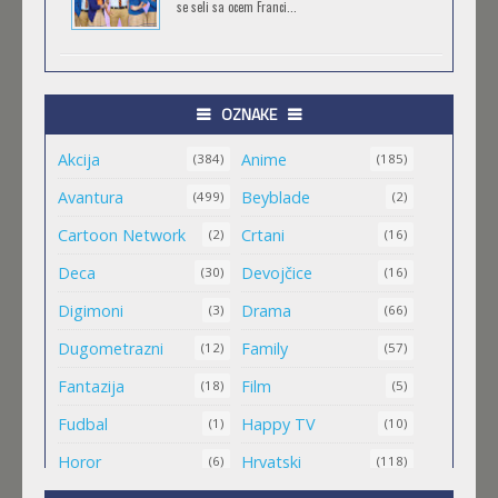
se seli sa ocem Franci...
TRIGUN STAMPEDE
Feb 11 2023 |
Gledaj »
OZNAKE
Akcija
Anime
ORIENT
(384)
(185)
Feb 11 2023 |
Gledaj »
Avantura
Beyblade
(499)
(2)
Cartoon Network
Crtani
(2)
(16)
MALI MEDA ČARLI
Deca
Devojčice
(30)
(16)
Feb 11 2023 |
Gledaj »
Digimoni
Drama
(3)
(66)
Dugometrazni
Family
(12)
(57)
MAO MAO HEROJI CISTOG SRCA
Fantazija
Film
(18)
(5)
Feb 11 2023 |
Gledaj »
Fudbal
Happy TV
(1)
(10)
Horor
Hrvatski
(6)
(118)