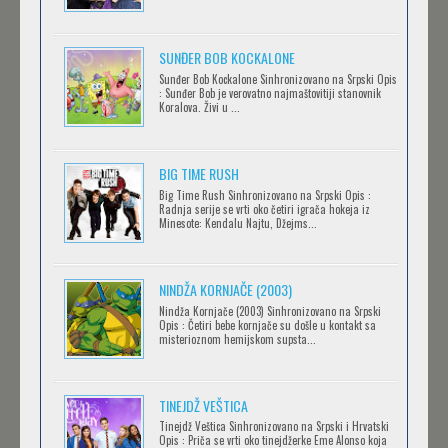
Feb 12 2023 |
Gledaj »
SUNĐER BOB KOCKALONE
Sunđer Bob Kockalone Sinhronizovano na Srpski Opis
2.43: SEIIN HIGH SCHOOL BOYS VOLLEYBALL
: Sunđer Bob je verovatno najmaštovitiji stanovnik
Koralova. Živi u ...
TEAM
Feb 12 2023 |
Gledaj »
BIG TIME RUSH
CLEAN FREAK! AOYAMA-KUN
Big Time Rush Sinhronizovano na Srpski Opis :
Radnja serije se vrti oko četiri igrača hokeja iz
Feb 12 2023 |
Gledaj »
Minesote: Kendalu Najtu, Džejms...
NINDŽA KORNJAČE (2003)
RECORD OF RAGNAROK
Nindža Kornjače (2003) Sinhronizovano na Srpski
Feb 11 2023 |
Gledaj »
Opis : Četiri bebe kornjače su došle u kontakt sa
misterioznom hemijskom supsta...
TORADORA
TINEJDŽ VEŠTICA
Feb 11 2023 |
Gledaj »
Tinejdž Veštica Sinhronizovano na Srpski i Hrvatski
Opis : Priča se vrti oko tinejdžerke Eme Alonso koja