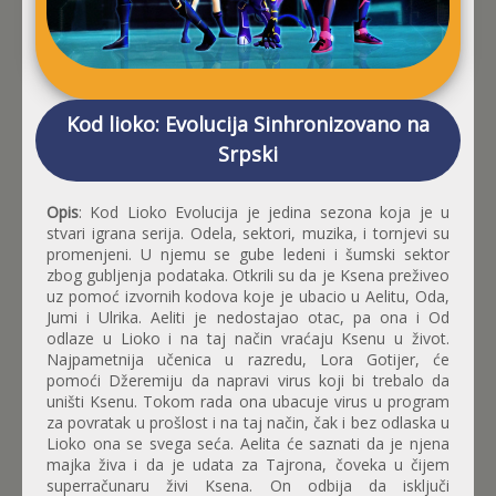
Kod lioko: Evolucija Sinhronizovano na
Srpski
Opis
: Kod Lioko Evolucija je jedina sezona koja je u
stvari igrana serija. Odela, sektori, muzika, i tornjevi su
promenjeni. U njemu se gube ledeni i šumski sektor
zbog gubljenja podataka. Otkrili su da je Ksena preživeo
uz pomoć izvornih kodova koje je ubacio u Aelitu, Oda,
Jumi i Ulrika. Aeliti je nedostajao otac, pa ona i Od
odlaze u Lioko i na taj način vraćaju Ksenu u život.
Najpametnija učenica u razredu, Lora Gotijer, će
pomoći Džeremiju da napravi virus koji bi trebalo da
uništi Ksenu. Tokom rada ona ubacuje virus u program
za povratak u prošlost i na taj način, čak i bez odlaska u
Lioko ona se svega seća. Aelita će saznati da je njena
majka živa i da je udata za Tajrona, čoveka u čijem
superračunaru živi Ksena. On odbija da isključi