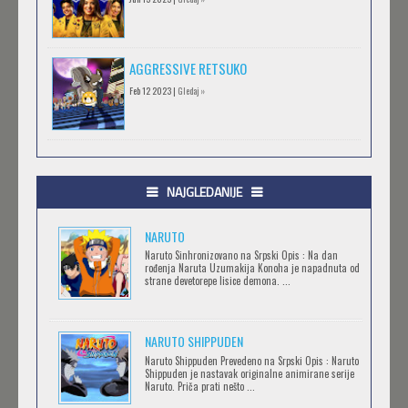
AGGRESSIVE RETSUKO
Feb 12 2023 |
Gledaj »
.HACK//GIFT
Feb 12 2023 |
Gledaj »
NAJGLEDANIJE
NARUTO
.HACK//LIMINALITY
Naruto Sinhronizovano na Srpski Opis : Na dan
rođenja Naruta Uzumakija Konoha je napadnuta od
Feb 12 2023 |
Gledaj »
strane devetorepe lisice demona. ...
NARUTO SHIPPUDEN
SOVA I EKIPA
Naruto Shippuden Prevedeno na Srpski Opis : Naruto
Feb 12 2023 |
Gledaj »
Shippuden je nastavak originalne animirane serije
Naruto. Priča prati nešto ...