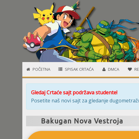
POČETNA
SPISAK CRTAĆA
DMCA
RE
Gledaj Crtaće sajt podržava studente!
Posetite naš novi sajt za gledanje dugometražn
Bakugan Nova Vestroja