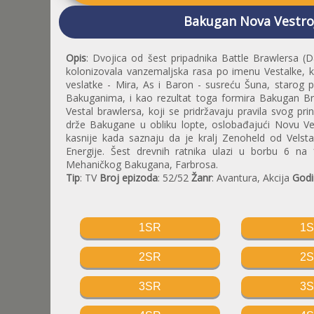
Bakugan Nova Vestroj
Opis
: Dvojica od šest pripadnika Battle Brawlersa (D
kolonizovala vanzemaljska rasa po imenu Vestalke, ko
veslatke - Mira, As i Baron - susreću Šuna, starog p
Bakuganima, i kao rezultat toga formira Bakugan Bra
Vestal brawlersa, koji se pridržavaju pravila svog pri
drže Bakugane u obliku lopte, oslobađajući Novu Ve
kasnije kada saznaju da je kralj Zenoheld od Velst
Energije. Šest drevnih ratnika ulazi u borbu 6 
Mehaničkog Bakugana, Farbrosa.
Tip
: TV
Broj epizoda
: 52/52
Žanr
: Avantura, Akcija
Godi
1SR
1
2SR
2
3SR
3