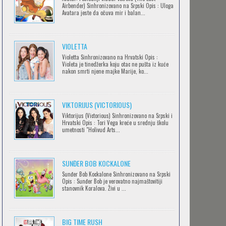
Airbender) Sinhronizovano na Srpski Opis : Uloga
Avatara jeste da očuva mir i balan...
IPAK SE OKREĆE (GALILEO: EPPUR SI
VIOLETTA
MUOVE)
Violetta Sinhronizovano na Hrvatski Opis :
Feb 12 2023 |
Gledaj »
Violeta je tinedžerka koju otac ne pušta iz kuće
nakon smrti njene majke Marije, ko...
OBLUTAK
Feb 12 2023 |
Gledaj »
VIKTORIJUS (VICTORIOUS)
Viktorijus (Victorious) Sinhronizovano na Srpski i
Hrvatski Opis : Tori Vega kreće u srednju školu
umetnosti "Holivud Arts...
SERVAMP
Feb 12 2023 |
Gledaj »
SUNĐER BOB KOCKALONE
Sunđer Bob Kockalone Sinhronizovano na Srpski
Opis : Sunđer Bob je verovatno najmaštovitiji
2.43: SEIIN HIGH SCHOOL BOYS
stanovnik Koralova. Živi u ...
VOLLEYBALL TEAM
Feb 12 2023 |
Gledaj »
BIG TIME RUSH