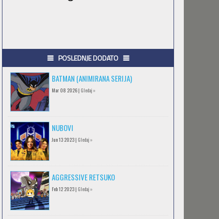
POSLEDNJE DODATO
BATMAN (ANIMIRANA SERIJA)
Mar 08 2026 |
Gledaj »
NUBOVI
Jun 13 2023 |
Gledaj »
AGGRESSIVE RETSUKO
Feb 12 2023 |
Gledaj »