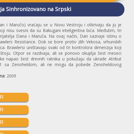
a Sinhronizovano na Srpski
an i Maručo) vraćaju se u Novu Vestroju i otkrivaju da ju je
ji nisu svesni da su Bakugani inteligentna bića. Međutim, tri
rijatelja Dana i Maruča. Na ovaj način, Dan saznaje istinu o
wlers Resistance. Dok se bore protiv zlih Vekosa, vrhunskih
nca. Brawlersi uništavaju svaki od tri kontrolora dimenzija koji
štoju. Otpor se razdvaja, ali se ponovo okuplja šest meseci
ake napao šest drevnih ratnika u pokušaju da ukrade Atribut
na 1 sa Zenoheldom, ali ne mogu da pobede Zenoheldovog
na
: 2009
SR
SR
SR