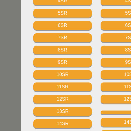
4SR
4
5SR
5
6SR
6
7SR
7
8SR
8
9SR
9
10SR
10
11SR
11
12SR
12
13SR
14
14SR