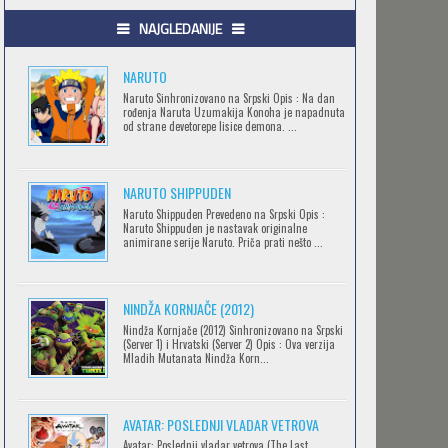
.HACK//GIFT
NAJGLEDANIJE
Feb 12 2023 |
Gledaj »
NARUTO
Naruto Sinhronizovano na Srpski Opis : Na dan
rođenja Naruta Uzumakija Konoha je napadnuta
.HACK//LIMINALITY
od strane devetorepe lisice demona. ...
Feb 12 2023 |
Gledaj »
NARUTO SHIPPUDEN
SOVA I EKIPA
Naruto Shippuden Prevedeno na Srpski Opis :
Naruto Shippuden je nastavak originalne
Feb 12 2023 |
Gledaj »
animirane serije Naruto. Priča prati nešto ...
NINDŽA KORNJAČE (2012)
BLOODIVORES
Nindža Kornjače (2012) Sinhronizovano na Srpski
Feb 12 2023 |
Gledaj »
(Server 1) i Hrvatski (Server 2) Opis : Ova verzija
Mladih Mutanata Nindža Korn...
AVANTURE KIDA OPASNOST
AVATAR: POSLEDNJI VLADAR VETROVA
Feb 12 2023 |
Gledaj »
Avatar: Poslednji vladar vetrova (The Last