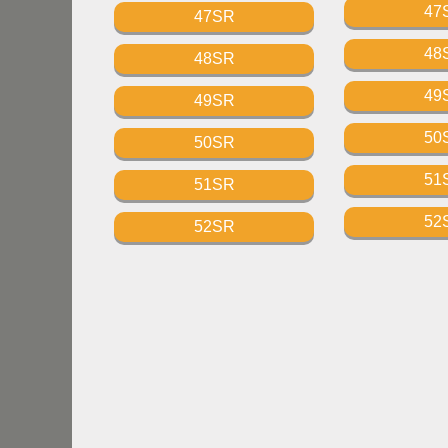
47
47SR
48
48SR
49
49SR
50
50SR
51
51SR
52
52SR