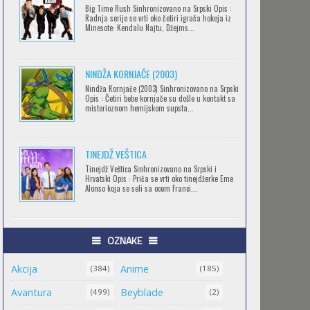
Big Time Rush Sinhronizovano na Srpski Opis :
CLEAN FREAK! AOYAMA-KUN
Radnja serije se vrti oko četiri igrača hokeja iz
Minesote: Kendalu Najtu, Džejms...
Feb 12 2023 |
Gledaj »
NINDŽA KORNJAČE (2003)
RECORD OF RAGNAROK
Nindža Kornjače (2003) Sinhronizovano na Srpski
Opis : Četiri bebe kornjače su došle u kontakt sa
Feb 11 2023 |
Gledaj »
misterioznom hemijskom supsta...
TINEJDŽ VEŠTICA
TORADORA
Tinejdž Veštica Sinhronizovano na Srpski i
Feb 11 2023 |
Gledaj »
Hrvatski Opis : Priča se vrti oko tinejdžerke Eme
Alonso koja se seli sa ocem Franci...
TRIGUN STAMPEDE
OZNAKE
Feb 11 2023 |
Gledaj »
Akcija
Anime
(384)
(185)
Avantura
Beyblade
(499)
(2)
ORIENT