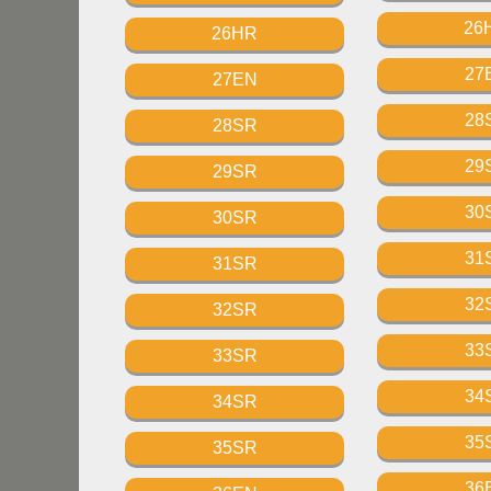
26
26HR
27
27EN
28
28SR
29
29SR
30
30SR
31
31SR
32
32SR
33
33SR
34
34SR
35
35SR
36