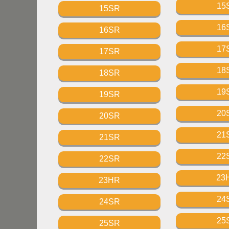
15
15SR
16
16SR
17
17SR
18
18SR
19
19SR
20
20SR
21
21SR
22
22SR
23
23HR
24
24SR
25
25SR