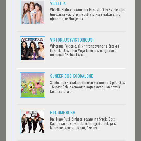
VIOLETTA
Violetta Sinhronizovano na Hrvatski Opis : Violeta je
tinedžerka koju otac ne pušta iz kuće nakon smrti
njene majke Marije, ko...
OBLUTAK
Feb 12 2023 |
Gledaj »
VIKTORIJUS (VICTORIOUS)
Viktorijus (Victorious) Sinhronizovano na Srpski i
Hrvatski Opis : Tori Vega kreće u srednju školu
SERVAMP
umetnosti "Holivud Arts...
Feb 12 2023 |
Gledaj »
SUNĐER BOB KOCKALONE
Sunđer Bob Kockalone Sinhronizovano na Srpski Opis
2.43: SEIIN HIGH SCHOOL BOYS VOLLEYBALL
: Sunđer Bob je verovatno najmaštovitiji stanovnik
Koralova. Živi u ...
TEAM
Feb 12 2023 |
Gledaj »
BIG TIME RUSH
CLEAN FREAK! AOYAMA-KUN
Big Time Rush Sinhronizovano na Srpski Opis :
Radnja serije se vrti oko četiri igrača hokeja iz
Feb 12 2023 |
Gledaj »
Minesote: Kendalu Najtu, Džejms...