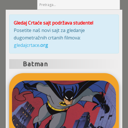
Gledaj Crtaće sajt podržava studente!
Posetite naš novi sajt za gledanje
dugometražnih crtanih filmova:
gledajcrtace
.org
Batman