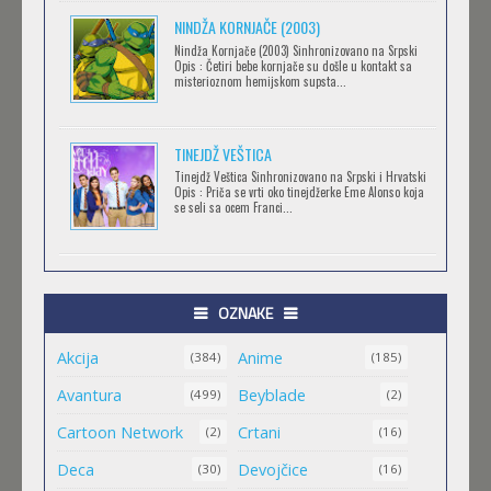
NINDŽA KORNJAČE (2003)
RECORD OF RAGNAROK
Nindža Kornjače (2003) Sinhronizovano na Srpski
Feb 11 2023 |
Gledaj »
Opis : Četiri bebe kornjače su došle u kontakt sa
misterioznom hemijskom supsta...
TORADORA
TINEJDŽ VEŠTICA
Feb 11 2023 |
Gledaj »
Tinejdž Veštica Sinhronizovano na Srpski i Hrvatski
Opis : Priča se vrti oko tinejdžerke Eme Alonso koja
se seli sa ocem Franci...
TRIGUN STAMPEDE
Feb 11 2023 |
Gledaj »
OZNAKE
Akcija
Anime
ORIENT
(384)
(185)
Feb 11 2023 |
Gledaj »
Avantura
Beyblade
(499)
(2)
Cartoon Network
Crtani
(2)
(16)
MALI MEDA ČARLI
Deca
Devojčice
(30)
(16)