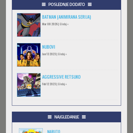
POSLEDNJE DODATO
BATMAN (ANIMIRANA SERIJA)
Mar 08 2026 |
Gledaj »
NUBOVI
Jun 13 2023 |
Gledaj »
AGGRESSIVE RETSUKO
Feb 12 2023 |
Gledaj »
.HACK//GIFT
Feb 12 2023 |
Gledaj »
NAJGLEDANIJE
NARUTO