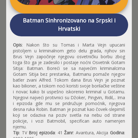
Batman Sinhronizovano na Srpski i
Hrvatski
Opis
: Nakon što su Tomas i Marta Vejn upucani
pistoljem u kriminalnom geto delu grada, njihov sin
Brus Vejn započinje njegovu osvetničku borbu zbog
toga što ga je zadesilo i postaje noćni Osvetnik Gotam
Sitija: Batman. Boreći se sa najvećim kriminalcima
Gotam Sitija bez prestanka, Batmanu pomaže njegov
batler zvani Alfred. Tokom dana Brus Vejn je poznat
kao bilioner, a tokom noći koristi svoje borilačke veštine
i novac kako bi uspešno iskorenio kriminal u Gotamu.
Njegovi najveći protivnici su Džoker, Pingvin, Ridil,.. Ima
i epizoda gde mu se pridružuje pomoćnik, njegova
desna ruka Robin. Batman je poznat kao čovek-slepimiš
koji se odaziva na poziv svetla na nebu od strane
policije, i vozi Batmobil, specifican auto namenjen
njemu.
Tip
: TV
Broj epizoda
: 41
Žanr
: Avantura, Akcija
Godina
: