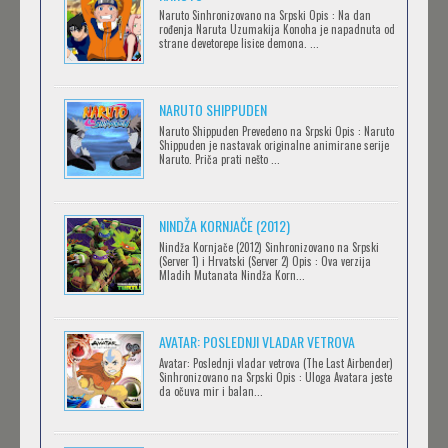
.HACK//LIMINALITY
Naruto Sinhronizovano na Srpski Opis : Na dan
rođenja Naruta Uzumakija Konoha je napadnuta od
Feb 12 2023 |
Gledaj »
strane devetorepe lisice demona. ...
NARUTO SHIPPUDEN
SOVA I EKIPA
Naruto Shippuden Prevedeno na Srpski Opis : Naruto
Feb 12 2023 |
Gledaj »
Shippuden je nastavak originalne animirane serije
Naruto. Priča prati nešto ...
BLOODIVORES
NINDŽA KORNJAČE (2012)
Feb 12 2023 |
Gledaj »
Nindža Kornjače (2012) Sinhronizovano na Srpski
(Server 1) i Hrvatski (Server 2) Opis : Ova verzija
Mladih Mutanata Nindža Korn...
AVANTURE KIDA OPASNOST
AVATAR: POSLEDNJI VLADAR VETROVA
Feb 12 2023 |
Gledaj »
Avatar: Poslednji vladar vetrova (The Last Airbender)
Sinhronizovano na Srpski Opis : Uloga Avatara jeste
da očuva mir i balan...
IPAK SE OKREĆE (GALILEO: EPPUR SI MUOVE)
Feb 12 2023 |
Gledaj »