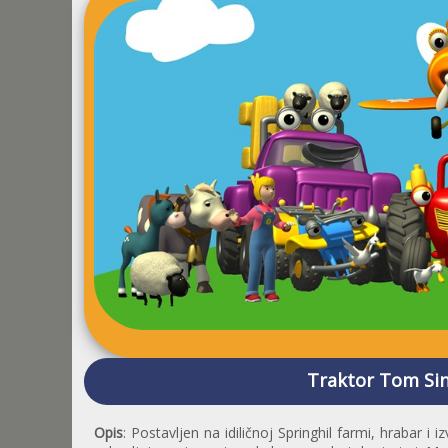
Traktor Tom Sin
Opis
: Postavljen na idiličnoj Springhil farmi, hrabar i i