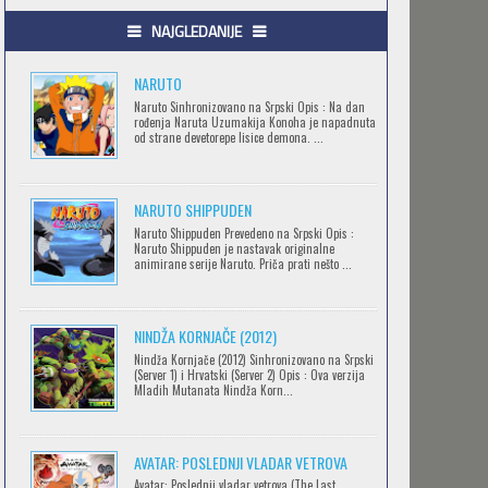
.HACK//GIFT
NAJGLEDANIJE
Feb 12 2023 |
Gledaj »
NARUTO
Naruto Sinhronizovano na Srpski Opis : Na dan
rođenja Naruta Uzumakija Konoha je napadnuta
.HACK//LIMINALITY
od strane devetorepe lisice demona. ...
Feb 12 2023 |
Gledaj »
NARUTO SHIPPUDEN
SOVA I EKIPA
Naruto Shippuden Prevedeno na Srpski Opis :
Naruto Shippuden je nastavak originalne
Feb 12 2023 |
Gledaj »
animirane serije Naruto. Priča prati nešto ...
NINDŽA KORNJAČE (2012)
BLOODIVORES
Nindža Kornjače (2012) Sinhronizovano na Srpski
Feb 12 2023 |
Gledaj »
(Server 1) i Hrvatski (Server 2) Opis : Ova verzija
Mladih Mutanata Nindža Korn...
AVANTURE KIDA OPASNOST
AVATAR: POSLEDNJI VLADAR VETROVA
Feb 12 2023 |
Gledaj »
Avatar: Poslednji vladar vetrova (The Last