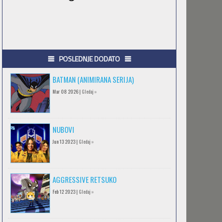
POSLEDNJE DODATO
BATMAN (ANIMIRANA SERIJA)
Mar 08 2026 |
Gledaj »
NUBOVI
Jun 13 2023 |
Gledaj »
AGGRESSIVE RETSUKO
Feb 12 2023 |
Gledaj »