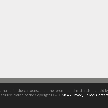
demarks for the cartoons, and other promotional materials are held by
 fair use clause of the Copyright Law.
DMCA - Privacy Policy
l
Contact