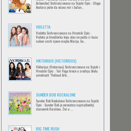
Airbender) Sinhronizovano na Srpski Opis : Uloga
Avatara jeste da očuva mir i balan...
IPAK SE OKREĆE (GALILEO: EPPUR SI
VIOLETTA
MUOVE)
Violetta Sinhronizovano na Hrvatski Opis :
Feb 12 2023 |
Gledaj »
Violeta je tinedžerka koju otac ne pušta iz kuće
nakon smrti njene majke Marije, ko...
OBLUTAK
Feb 12 2023 |
Gledaj »
VIKTORIJUS (VICTORIOUS)
Viktorijus (Victorious) Sinhronizovano na Srpski i
Hrvatski Opis : Tori Vega kreće u srednju školu
umetnosti "Holivud Arts...
SERVAMP
Feb 12 2023 |
Gledaj »
SUNĐER BOB KOCKALONE
Sunđer Bob Kockalone Sinhronizovano na Srpski
Opis : Sunđer Bob je verovatno najmaštovitiji
2.43: SEIIN HIGH SCHOOL BOYS
stanovnik Koralova. Živi u ...
VOLLEYBALL TEAM
Feb 12 2023 |
Gledaj »
BIG TIME RUSH