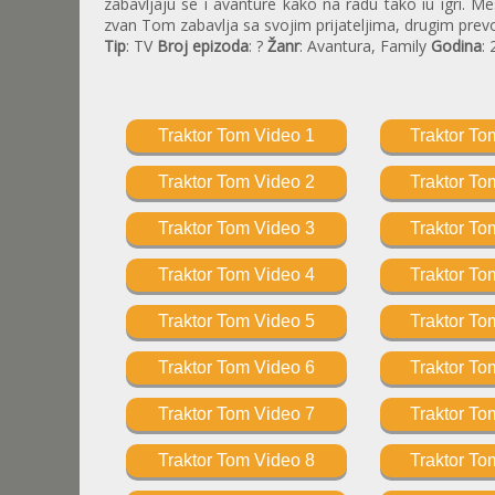
zabavljaju se i avanture kako na radu tako iu igri. Me
zvan Tom zabavlja sa svojim prijateljima, drugim prevo
Tip
: TV
Broj epizoda
: ?
Žanr
: Avantura, Family
Godina
:
Traktor Tom Video 1
Traktor To
Traktor Tom Video 2
Traktor To
Traktor Tom Video 3
Traktor To
Traktor Tom Video 4
Traktor To
Traktor Tom Video 5
Traktor To
Traktor Tom Video 6
Traktor To
Traktor Tom Video 7
Traktor To
Traktor Tom Video 8
Traktor To