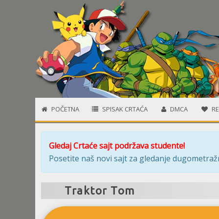
POČETNA
SPISAK CRTAĆA
DMCA
RE
Gledaj Crtaće sajt podržava studente!
Posetite naš novi sajt za gledanje dugometražn
Traktor Tom