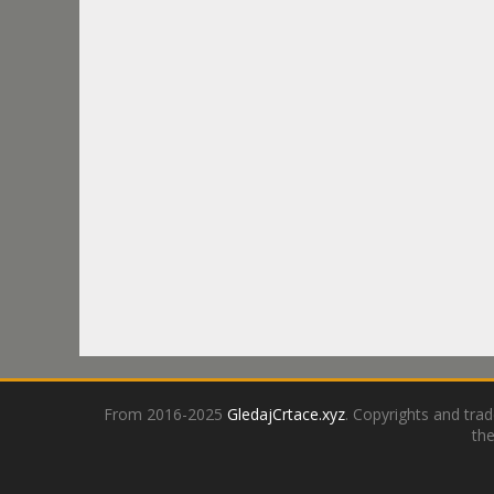
From 2016-2025
GledajCrtace.xyz
. Copyrights and tra
the