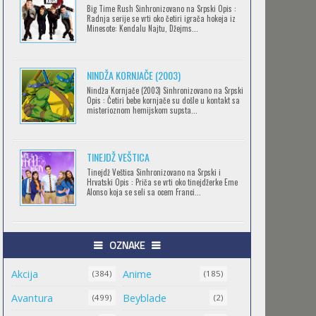
Big Time Rush Sinhronizovano na Srpski Opis :
CLEAN FREAK! AOYAMA-KUN
Radnja serije se vrti oko četiri igrača hokeja iz
Minesote: Kendalu Najtu, Džejms...
Feb 12 2023 |
Gledaj »
NINDŽA KORNJAČE (2003)
RECORD OF RAGNAROK
Nindža Kornjače (2003) Sinhronizovano na Srpski
Opis : Četiri bebe kornjače su došle u kontakt sa
Feb 11 2023 |
Gledaj »
misterioznom hemijskom supsta...
TINEJDŽ VEŠTICA
TORADORA
Tinejdž Veštica Sinhronizovano na Srpski i
Feb 11 2023 |
Gledaj »
Hrvatski Opis : Priča se vrti oko tinejdžerke Eme
Alonso koja se seli sa ocem Franci...
TRIGUN STAMPEDE
OZNAKE
Feb 11 2023 |
Gledaj »
Akcija
Anime
(384)
(185)
Avantura
Beyblade
(499)
(2)
ORIENT