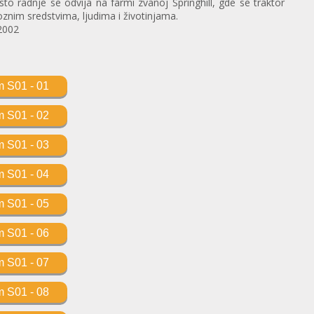
sto radnje se odvija na farmi zvanoj Springhill, gde se traktor
znim sredstvima, ljudima i životinjama.
 2002
m S01 - 01
m S01 - 02
m S01 - 03
m S01 - 04
m S01 - 05
m S01 - 06
m S01 - 07
m S01 - 08