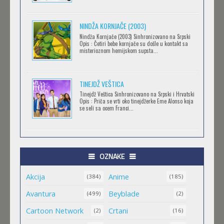
NINDŽA KORNJAČE (2003)
RECORD OF RAGNAROK
Nindža Kornjače (2003) Sinhronizovano na Srpski
Feb 11 2023 |
Gledaj »
Opis : Četiri bebe kornjače su došle u kontakt sa
misterioznom hemijskom supsta...
TORADORA
TINEJDŽ VEŠTICA
Feb 11 2023 |
Gledaj »
Tinejdž Veštica Sinhronizovano na Srpski i Hrvatski
Opis : Priča se vrti oko tinejdžerke Eme Alonso koja
se seli sa ocem Franci...
TRIGUN STAMPEDE
Feb 11 2023 |
Gledaj »
OZNAKE
Akcija
Anime
ORIENT
(384)
(185)
Feb 11 2023 |
Gledaj »
Avantura
Beyblade
(499)
(2)
Cartoon Network
Crtani
(2)
(16)