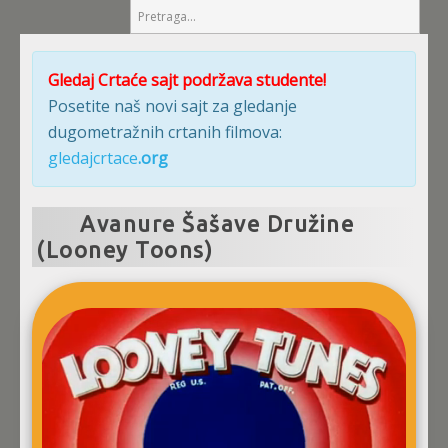
Gledaj Crtaće sajt podržava studente!
Posetite naš novi sajt za gledanje
dugometražnih crtanih filmova:
gledajcrtace
.org
Avanure Šašave Družine
(Looney Toons)