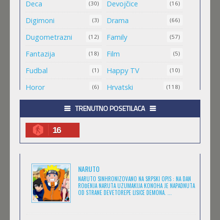
MALI MEDA ČARLI
Deca
Devojčice
(30)
(16)
Feb 11 2023 |
Gledaj »
Digimoni
Drama
(3)
(66)
Dugometrazni
Family
(12)
(57)
MAO MAO HEROJI CISTOG SRCA
Fantazija
Film
(18)
(5)
Feb 11 2023 |
Gledaj »
Fudbal
Happy TV
(1)
(10)
Horor
Hrvatski
(6)
(118)
.HACK//ROOTS
Igra
Jugio
(8)
(1)
TRENUTNO POSETILACA
Feb 11 2023 |
Gledaj »
Komedija
Kratkometrazni
(152)
(561)
16
magija
Masa
(4)
(1)
.HACK//LEGEND OF THE TWILIGHT
Medved
Minimax
(1)
(25)
Feb 11 2023 |
Gledaj »
NARUTO
Misterija
Muzika
(7)
(6)
NARUTO SINHRONIZOVANO NA SRPSKI OPIS : NA DAN
ROĐENJA NARUTA UZUMAKIJA KONOHA JE NAPADNUTA
Naučna Fantastika
Nickelodeon
(11)
OD STRANE DEVETOREPE LISICE DEMONA. ...
(14)
.HACK//SIGN
Prevedeno
(173)
Feb 11 2023 |
Gledaj »