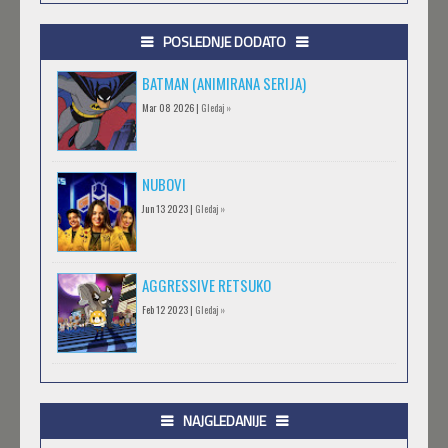
POSLEDNJE DODATO
BATMAN (ANIMIRANA SERIJA)
Mar 08 2026 |
Gledaj »
NUBOVI
Jun 13 2023 |
Gledaj »
AGGRESSIVE RETSUKO
Feb 12 2023 |
Gledaj »
.HACK//GIFT
Feb 12 2023 |
Gledaj »
NAJGLEDANIJE