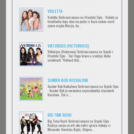
Feb 12 2023 |
Gledaj »
VIOLETTA
Violetta Sinhronizovano na Hrvatski Opis : Violeta je
tinedžerka koju otac ne pušta iz kuće nakon smrti
njene majke Marije, ko...
OBLUTAK
Feb 12 2023 |
Gledaj »
VIKTORIJUS (VICTORIOUS)
Viktorijus (Victorious) Sinhronizovano na Srpski i
Hrvatski Opis : Tori Vega kreće u srednju školu
SERVAMP
umetnosti "Holivud Arts...
Feb 12 2023 |
Gledaj »
SUNĐER BOB KOCKALONE
Sunđer Bob Kockalone Sinhronizovano na Srpski Opis
2.43: SEIIN HIGH SCHOOL BOYS VOLLEYBALL
: Sunđer Bob je verovatno najmaštovitiji stanovnik
Koralova. Živi u ...
TEAM
Feb 12 2023 |
Gledaj »
BIG TIME RUSH
CLEAN FREAK! AOYAMA-KUN
Big Time Rush Sinhronizovano na Srpski Opis :
Radnja serije se vrti oko četiri igrača hokeja iz
Feb 12 2023 |
Gledaj »
Minesote: Kendalu Najtu, Džejms...