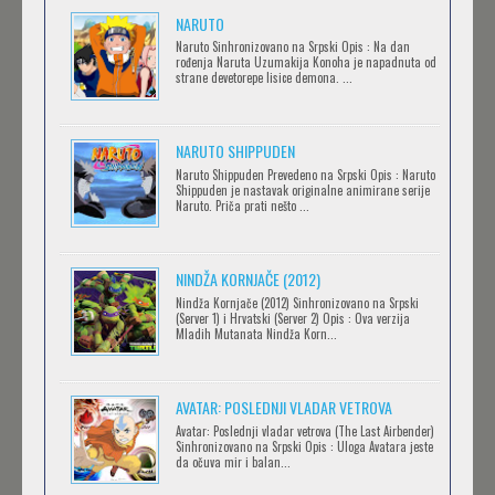
NARUTO
.HACK//LIMINALITY
Naruto Sinhronizovano na Srpski Opis : Na dan
rođenja Naruta Uzumakija Konoha je napadnuta od
Feb 12 2023 |
Gledaj »
strane devetorepe lisice demona. ...
NARUTO SHIPPUDEN
SOVA I EKIPA
Naruto Shippuden Prevedeno na Srpski Opis : Naruto
Feb 12 2023 |
Gledaj »
Shippuden je nastavak originalne animirane serije
Naruto. Priča prati nešto ...
BLOODIVORES
NINDŽA KORNJAČE (2012)
Feb 12 2023 |
Gledaj »
Nindža Kornjače (2012) Sinhronizovano na Srpski
(Server 1) i Hrvatski (Server 2) Opis : Ova verzija
Mladih Mutanata Nindža Korn...
AVANTURE KIDA OPASNOST
AVATAR: POSLEDNJI VLADAR VETROVA
Feb 12 2023 |
Gledaj »
Avatar: Poslednji vladar vetrova (The Last Airbender)
Sinhronizovano na Srpski Opis : Uloga Avatara jeste
da očuva mir i balan...
IPAK SE OKREĆE (GALILEO: EPPUR SI MUOVE)