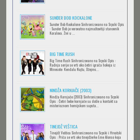
Feb 12 2023 |
Gledaj »
SUNĐER BOB KOCKALONE
Sunđer Bob Kockalone Sinhronizovano na Srpski Opis
2.43: SEIIN HIGH SCHOOL BOYS VOLLEYBALL
: Sunđer Bob je verovatno najmaštovitiji stanovnik
Koralova. Živi u ...
TEAM
Feb 12 2023 |
Gledaj »
BIG TIME RUSH
CLEAN FREAK! AOYAMA-KUN
Big Time Rush Sinhronizovano na Srpski Opis :
Radnja serije se vrti oko četiri igrača hokeja iz
Feb 12 2023 |
Gledaj »
Minesote: Kendalu Najtu, Džejms...
NINDŽA KORNJAČE (2003)
RECORD OF RAGNAROK
Nindža Kornjače (2003) Sinhronizovano na Srpski
Feb 11 2023 |
Gledaj »
Opis : Četiri bebe kornjače su došle u kontakt sa
misterioznom hemijskom supsta...
TORADORA
TINEJDŽ VEŠTICA
Feb 11 2023 |
Gledaj »
Tinejdž Veštica Sinhronizovano na Srpski i Hrvatski
Opis : Priča se vrti oko tinejdžerke Eme Alonso koja