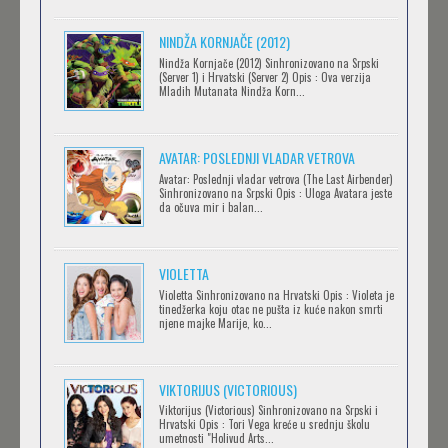
BLOODIVORES
NINDŽA KORNJAČE (2012)
Feb 12 2023 |
Gledaj »
Nindža Kornjače (2012) Sinhronizovano na Srpski
(Server 1) i Hrvatski (Server 2) Opis : Ova verzija
Mladih Mutanata Nindža Korn...
AVANTURE KIDA OPASNOST
AVATAR: POSLEDNJI VLADAR VETROVA
Feb 12 2023 |
Gledaj »
Avatar: Poslednji vladar vetrova (The Last Airbender)
Sinhronizovano na Srpski Opis : Uloga Avatara jeste
da očuva mir i balan...
IPAK SE OKREĆE (GALILEO: EPPUR SI MUOVE)
Feb 12 2023 |
Gledaj »
VIOLETTA
Violetta Sinhronizovano na Hrvatski Opis : Violeta je
tinedžerka koju otac ne pušta iz kuće nakon smrti
njene majke Marije, ko...
OBLUTAK
Feb 12 2023 |
Gledaj »
VIKTORIJUS (VICTORIOUS)
Viktorijus (Victorious) Sinhronizovano na Srpski i
Hrvatski Opis : Tori Vega kreće u srednju školu
SERVAMP
umetnosti "Holivud Arts...