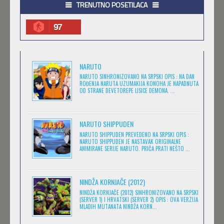
Igra
Jugio
TRENUTNO POSETILACA
Feb 11 2023 |
Gledaj »
Komedija
Kratkometrazni
(152)
(561)
97
magija
Masa
(4)
(1)
.HACK//LEGEND OF THE TWILIGHT
Medved
Minimax
(1)
(25)
Feb 11 2023 |
Gledaj »
NARUTO
Misterija
Muzika
(7)
(6)
NARUTO SINHRONIZOVANO NA SRPSKI OPIS : NA DAN
ROĐENJA NARUTA UZUMAKIJA KONOHA JE NAPADNUTA
Naučna Fantastika
Nickelodeon
(11)
OD STRANE DEVETOREPE LISICE DEMONA. ...
(14)
.HACK//SIGN
Prevedeno
(173)
Feb 11 2023 |
Gledaj »
Romantika
Serija
(13)
(27)
NARUTO SHIPPUDEN
NARUTO SHIPPUDEN PREVEDENO NA SRPSKI OPIS :
Sinhronizovano
Škola
(400)
(1)
NARUTO SHIPPUDEN JE NASTAVAK ORIGINALNE
ANIMIRANE SERIJE NARUTO. PRIČA PRATI NEŠTO ...
BEM
Sport
Srpski
(11)
(507)
Feb 11 2023 |
Gledaj »
Srpski.
Srpski. Yugioh
(1)
(1)
NINDŽA KORNJAČE (2012)
Strašne priče za
Titlovano
(11)
NINDŽA KORNJAČE (2012) SINHRONIZOVANO NA SRPSKI
plašljivu decu
(1)
(SERVER 1) I HRVATSKI (SERVER 2) OPIS : OVA VERZIJA
DARWIN'S GAME
Triler
(1)
MLADIH MUTANATA NINDŽA KORN...
Feb 11 2023 |
Gledaj »
Ultra
Western
(32)
(1)