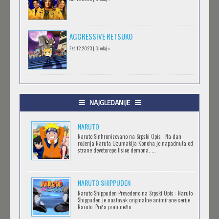
AGGRESSIVE RETSUKO
Feb 12 2023 |
Gledaj »
.HACK//GIFT
Feb 12 2023 |
Gledaj »
NAJGLEDANIJE
NARUTO
.HACK//LIMINALITY
Naruto Sinhronizovano na Srpski Opis : Na dan
rođenja Naruta Uzumakija Konoha je napadnuta od
Feb 12 2023 |
Gledaj »
strane devetorepe lisice demona. ...
NARUTO SHIPPUDEN
SOVA I EKIPA
Naruto Shippuden Prevedeno na Srpski Opis : Naruto
Feb 12 2023 |
Gledaj »
Shippuden je nastavak originalne animirane serije
Naruto. Priča prati nešto ...