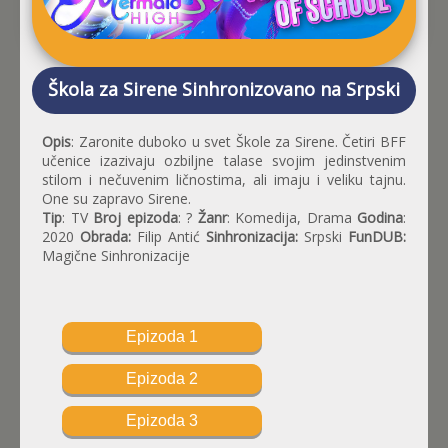
Škola za Sirene Sinhronizovano na Srpski
Opis
: Zaronite duboko u svet Škole za Sirene. Četiri BFF
učenice izazivaju ozbiljne talase svojim jedinstvenim
stilom i nečuvenim ličnostima, ali imaju i veliku tajnu.
One su zapravo Sirene.
Tip
: TV
Broj epizoda
: ?
Žanr
: Komedija, Drama
Godina
:
2020
Obrada:
Filip Antić
Sinhronizacija:
Srpski
FunDUB:
Magične Sinhronizacije
Epizoda 1
Epizoda 2
Epizoda 3