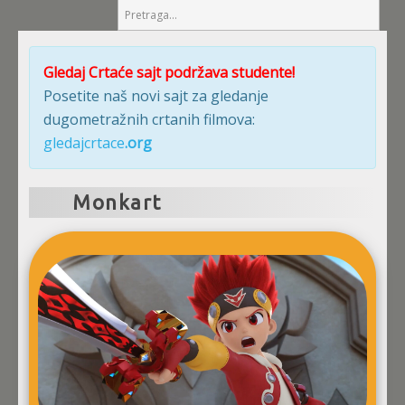
Gledaj Crtaće sajt podržava studente!
Posetite naš novi sajt za gledanje
dugometražnih crtanih filmova:
gledajcrtace
.org
Monkart