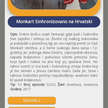
Monkart Sinhronizovano na Hrvatski
Opis
: Dobro došli u svijet fantazije gdje ljudi i čudovišta
žive zajedno i utrkuju se...Životni cilj svakog stanovnika
je pobijediti u prestižnoj ligi jer oni najbolji primit će čast
Monkart viteštva, a o tome svakoga dana sanja i 12-
godišnji Jin. Jednoga dana Destro, zapovjednik vitezova,
napada kraljevstvo i pokušava oženiti princezu Senu,
koja bježi i nailazi na Jina koji joj spašava život. No
njihov susret iz sna budi i čudovišnog zmaja Draka koji
je bio skriven u Jinovu čarobnu maču. Sada Jin, Sena i
njihova čudovišta počinju najuzbudljiviju avanturu kako
bi spasili kraljevstvo.
Tip
: TV
Broj epizoda
: 52/52
Žanr
: Avantura, Avantura
Godina
: 2017
Epizoda 1