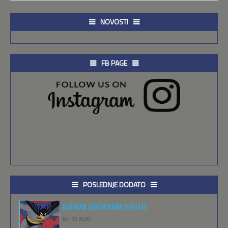
NOVOSTI
FB PAGE
POSLEDNJE DODATO
BATMAN (ANIMIRANA SERIJA)
Mar 08 2026 |
Gledaj »