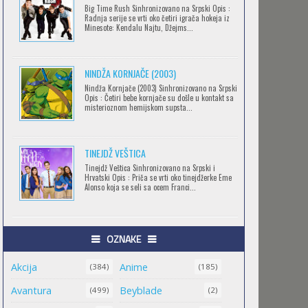
Big Time Rush Sinhronizovano na Srpski Opis :
CLEAN FREAK! AOYAMA-KUN
Radnja serije se vrti oko četiri igrača hokeja iz
Minesote: Kendalu Najtu, Džejms...
Feb 12 2023 |
Gledaj »
NINDŽA KORNJAČE (2003)
RECORD OF RAGNAROK
Nindža Kornjače (2003) Sinhronizovano na Srpski
Opis : Četiri bebe kornjače su došle u kontakt sa
Feb 11 2023 |
Gledaj »
misterioznom hemijskom supsta...
TINEJDŽ VEŠTICA
TORADORA
Tinejdž Veštica Sinhronizovano na Srpski i
Feb 11 2023 |
Gledaj »
Hrvatski Opis : Priča se vrti oko tinejdžerke Eme
Alonso koja se seli sa ocem Franci...
TRIGUN STAMPEDE
OZNAKE
Feb 11 2023 |
Gledaj »
Akcija
Anime
(384)
(185)
Avantura
Beyblade
(499)
(2)
ORIENT