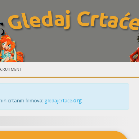
CRUITMENT
ih crtanih filmova:
gledajcrtace
.org