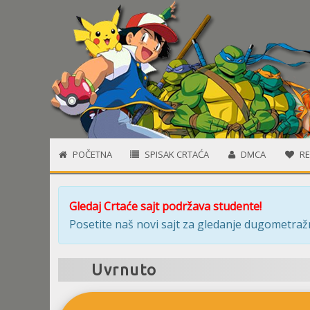
POČETNA
SPISAK CRTAĆA
DMCA
RE
Gledaj Crtaće sajt podržava studente!
Posetite naš novi sajt za gledanje dugometražn
Uvrnuto