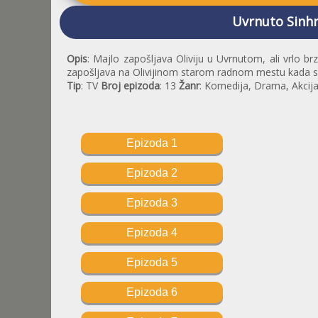
Uvrnuto Sinhr
Opis
: Majlo zapošljava Oliviju u Uvrnutom, ali vrlo b
zapošljava na Olivijinom starom radnom mestu kada s
Tip
: TV
Broj epizoda
: 13
Žanr
: Komedija, Drama, Akcij
Epizoda 1
Epizoda 2
Epizoda 3
Epizoda 4
Epizoda 5
Epizoda 6