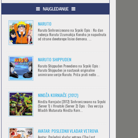
.HACK//GIFT
NAJGLEDANIJE
Feb 12 2023 |
Gledaj »
NARUTO
Naruto Sinhronizovano na Srpski Opis : Na dan
rođenja Naruta Uzumakija Konoha je napadnuta
.HACK//LIMINALITY
od strane devetorepe lisice demona. ...
Feb 12 2023 |
Gledaj »
NARUTO SHIPPUDEN
SOVA I EKIPA
Naruto Shippuden Prevedeno na Srpski Opis :
Naruto Shippuden je nastavak originalne
Feb 12 2023 |
Gledaj »
animirane serije Naruto. Priča prati nešto ...
NINDŽA KORNJAČE (2012)
BLOODIVORES
Nindža Kornjače (2012) Sinhronizovano na Srpski
Feb 12 2023 |
Gledaj »
(Server 1) i Hrvatski (Server 2) Opis : Ova verzija
Mladih Mutanata Nindža Korn...
AVANTURE KIDA OPASNOST
AVATAR: POSLEDNJI VLADAR VETROVA
Feb 12 2023 |
Gledaj »
Avatar: Poslednji vladar vetrova (The Last