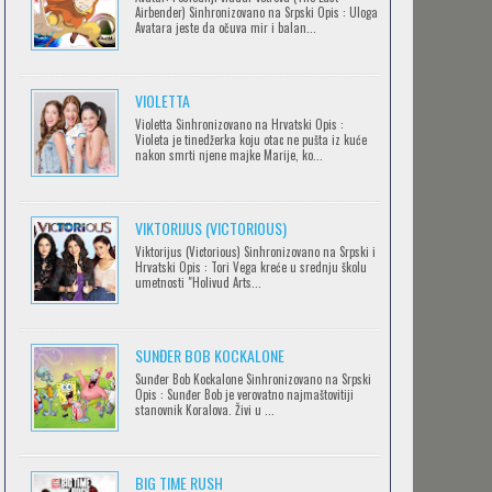
Airbender) Sinhronizovano na Srpski Opis : Uloga
Avatara jeste da očuva mir i balan...
IPAK SE OKREĆE (GALILEO: EPPUR SI
VIOLETTA
MUOVE)
Violetta Sinhronizovano na Hrvatski Opis :
Feb 12 2023 |
Gledaj »
Violeta je tinedžerka koju otac ne pušta iz kuće
nakon smrti njene majke Marije, ko...
OBLUTAK
Feb 12 2023 |
Gledaj »
VIKTORIJUS (VICTORIOUS)
Viktorijus (Victorious) Sinhronizovano na Srpski i
Hrvatski Opis : Tori Vega kreće u srednju školu
umetnosti "Holivud Arts...
SERVAMP
Feb 12 2023 |
Gledaj »
SUNĐER BOB KOCKALONE
Sunđer Bob Kockalone Sinhronizovano na Srpski
Opis : Sunđer Bob je verovatno najmaštovitiji
2.43: SEIIN HIGH SCHOOL BOYS
stanovnik Koralova. Živi u ...
VOLLEYBALL TEAM
Feb 12 2023 |
Gledaj »
BIG TIME RUSH