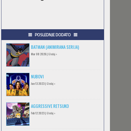
POSLEDNJE DODATO
BATMAN (ANIMIRANA SERIJA)
Mar 08 2026 |
Gledaj »
NUBOVI
Jun 13 2023 |
Gledaj »
AGGRESSIVE RETSUKO
Feb 12 2023 |
Gledaj »