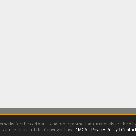
demarks for the cartoons, and other promotional materials are held by
 fair use clause of the Copyright Law.
DMCA - Privacy Policy
l
Contact