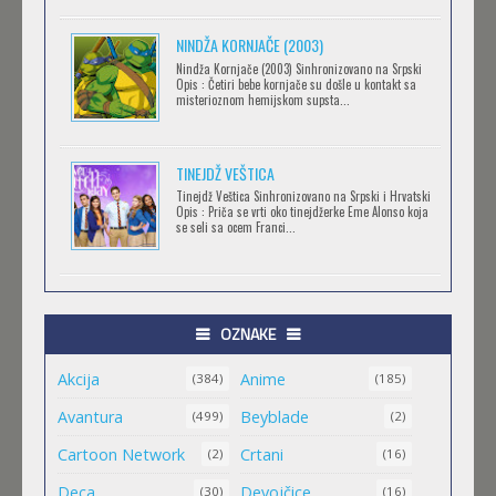
NINDŽA KORNJAČE (2003)
RECORD OF RAGNAROK
Nindža Kornjače (2003) Sinhronizovano na Srpski
Feb 11 2023 |
Gledaj »
Opis : Četiri bebe kornjače su došle u kontakt sa
misterioznom hemijskom supsta...
TORADORA
TINEJDŽ VEŠTICA
Feb 11 2023 |
Gledaj »
Tinejdž Veštica Sinhronizovano na Srpski i Hrvatski
Opis : Priča se vrti oko tinejdžerke Eme Alonso koja
se seli sa ocem Franci...
TRIGUN STAMPEDE
Feb 11 2023 |
Gledaj »
OZNAKE
Akcija
Anime
ORIENT
(384)
(185)
Feb 11 2023 |
Gledaj »
Avantura
Beyblade
(499)
(2)
Cartoon Network
Crtani
(2)
(16)
MALI MEDA ČARLI
Deca
Devojčice
(30)
(16)