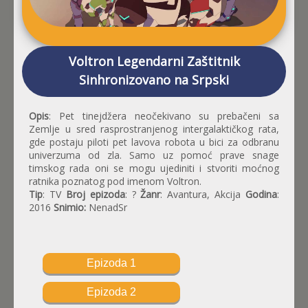
Voltron Legendarni Zaštitnik
Sinhronizovano na Srpski
Opis
: Pet tinejdžera neočekivano su prebačeni sa
Zemlje u sred rasprostranjenog intergalaktičkog rata,
gde postaju piloti pet lavova robota u bici za odbranu
univerzuma od zla. Samo uz pomoć prave snage
timskog rada oni se mogu ujediniti i stvoriti moćnog
ratnika poznatog pod imenom Voltron.
Tip
: TV
Broj epizoda
: ?
Žanr
: Avantura, Akcija
Godina
:
2016
Snimio:
NenadSr
Epizoda 1
Epizoda 2