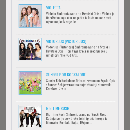
Feb 12 2023 |
Gledaj »
VIOLETTA
Violetta Sinhronizovano na Hrvatski Opis : Violeta je
tinedžerka koju otac ne pušta iz kuće nakon smrti
njene majke Marije, ko...
OBLUTAK
Feb 12 2023 |
Gledaj »
VIKTORIJUS (VICTORIOUS)
Viktorijus (Victorious) Sinhronizovano na Srpski i
Hrvatski Opis : Tori Vega kreće u srednju školu
SERVAMP
umetnosti "Holivud Arts...
Feb 12 2023 |
Gledaj »
SUNĐER BOB KOCKALONE
Sunđer Bob Kockalone Sinhronizovano na Srpski Opis
2.43: SEIIN HIGH SCHOOL BOYS VOLLEYBALL
: Sunđer Bob je verovatno najmaštovitiji stanovnik
Koralova. Živi u ...
TEAM
Feb 12 2023 |
Gledaj »
BIG TIME RUSH
CLEAN FREAK! AOYAMA-KUN
Big Time Rush Sinhronizovano na Srpski Opis :
Radnja serije se vrti oko četiri igrača hokeja iz
Feb 12 2023 |
Gledaj »
Minesote: Kendalu Najtu, Džejms...