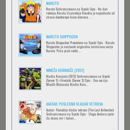
NARUTO
.HACK//LIMINALITY
Naruto Sinhronizovano na Srpski Opis : Na dan
rođenja Naruta Uzumakija Konoha je napadnuta od
Feb 12 2023 |
Gledaj »
strane devetorepe lisice demona. ...
NARUTO SHIPPUDEN
SOVA I EKIPA
Naruto Shippuden Prevedeno na Srpski Opis : Naruto
Feb 12 2023 |
Gledaj »
Shippuden je nastavak originalne animirane serije
Naruto. Priča prati nešto ...
BLOODIVORES
NINDŽA KORNJAČE (2012)
Feb 12 2023 |
Gledaj »
Nindža Kornjače (2012) Sinhronizovano na Srpski
(Server 1) i Hrvatski (Server 2) Opis : Ova verzija
Mladih Mutanata Nindža Korn...
AVANTURE KIDA OPASNOST
AVATAR: POSLEDNJI VLADAR VETROVA
Feb 12 2023 |
Gledaj »
Avatar: Poslednji vladar vetrova (The Last Airbender)
Sinhronizovano na Srpski Opis : Uloga Avatara jeste
da očuva mir i balan...
IPAK SE OKREĆE (GALILEO: EPPUR SI MUOVE)