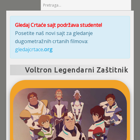
Gledaj Crtaće sajt podržava studente!
Posetite naš novi sajt za gledanje
dugometražnih crtanih filmova:
gledajcrtace
.org
Voltron Legendarni Zaštitnik