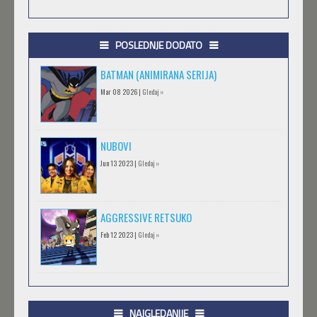
POSLEDNJE DODATO
BATMAN (ANIMIRANA SERIJA)
Mar 08 2026 |
Gledaj »
NUBOVI
Jun 13 2023 |
Gledaj »
AGGRESSIVE RETSUKO
Feb 12 2023 |
Gledaj »
.HACK//GIFT
Feb 12 2023 |
Gledaj »
NAJGLEDANIJE