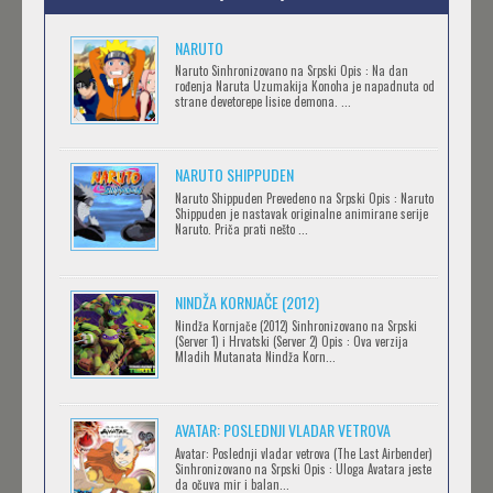
NARUTO
.HACK//LIMINALITY
Naruto Sinhronizovano na Srpski Opis : Na dan
rođenja Naruta Uzumakija Konoha je napadnuta od
Feb 12 2023 |
Gledaj »
strane devetorepe lisice demona. ...
NARUTO SHIPPUDEN
SOVA I EKIPA
Naruto Shippuden Prevedeno na Srpski Opis : Naruto
Feb 12 2023 |
Gledaj »
Shippuden je nastavak originalne animirane serije
Naruto. Priča prati nešto ...
BLOODIVORES
NINDŽA KORNJAČE (2012)
Feb 12 2023 |
Gledaj »
Nindža Kornjače (2012) Sinhronizovano na Srpski
(Server 1) i Hrvatski (Server 2) Opis : Ova verzija
Mladih Mutanata Nindža Korn...
AVANTURE KIDA OPASNOST
AVATAR: POSLEDNJI VLADAR VETROVA
Feb 12 2023 |
Gledaj »
Avatar: Poslednji vladar vetrova (The Last Airbender)
Sinhronizovano na Srpski Opis : Uloga Avatara jeste
da očuva mir i balan...