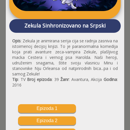
Zekula Sinhronizovano na Srpski
Opis
: Zekula je animirana serija cija se radnja zasniva na
istoimenoj decijoj knjizi. To je paranormalna komedija
koja prati avanture zeca-vampira Zekule, plašljivog
macka Cestera i vernog psa Harolda. Naši heroji,
udruženim snagama, štite svoju vlasnicu Minu i
stanovnike Nju Orleansa od natprirodnih bica...pa i od
samog Zekule!
Tip
: TV
Broj epizoda
: 39
Žanr
: Avantura, Akcija
Godina
:
2016
Epizoda 1
Epizoda 2