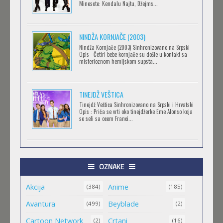
Minesote: Kendalu Najtu, Džejms...
NINDŽA KORNJAČE (2003)
RECORD OF RAGNAROK
Nindža Kornjače (2003) Sinhronizovano na Srpski
Feb 11 2023 |
Gledaj »
Opis : Četiri bebe kornjače su došle u kontakt sa
misterioznom hemijskom supsta...
TORADORA
TINEJDŽ VEŠTICA
Feb 11 2023 |
Gledaj »
Tinejdž Veštica Sinhronizovano na Srpski i Hrvatski
Opis : Priča se vrti oko tinejdžerke Eme Alonso koja
se seli sa ocem Franci...
TRIGUN STAMPEDE
Feb 11 2023 |
Gledaj »
OZNAKE
Akcija
Anime
ORIENT
(384)
(185)
Feb 11 2023 |
Gledaj »
Avantura
Beyblade
(499)
(2)
Cartoon Network
Crtani
(2)
(16)