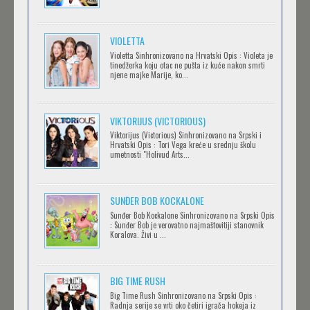
IPAK SE OKREĆE (GALILEO: EPPUR SI MUOVE)
Feb 12 2023 |
Gledaj »
VIOLETTA
Violetta Sinhronizovano na Hrvatski Opis : Violeta je
tinedžerka koju otac ne pušta iz kuće nakon smrti
njene majke Marije, ko...
OBLUTAK
Feb 12 2023 |
Gledaj »
VIKTORIJUS (VICTORIOUS)
Viktorijus (Victorious) Sinhronizovano na Srpski i
Hrvatski Opis : Tori Vega kreće u srednju školu
SERVAMP
umetnosti "Holivud Arts...
Feb 12 2023 |
Gledaj »
SUNĐER BOB KOCKALONE
Sunđer Bob Kockalone Sinhronizovano na Srpski Opis
2.43: SEIIN HIGH SCHOOL BOYS VOLLEYBALL
: Sunđer Bob je verovatno najmaštovitiji stanovnik
Koralova. Živi u ...
TEAM
Feb 12 2023 |
Gledaj »
BIG TIME RUSH
CLEAN FREAK! AOYAMA-KUN
Big Time Rush Sinhronizovano na Srpski Opis :
Radnja serije se vrti oko četiri igrača hokeja iz
Feb 12 2023 |
Gledaj »