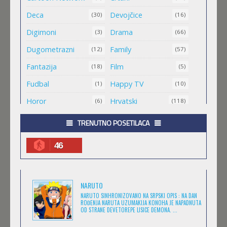
MALI MEDA ČARLI
Deca
Devojčice
(30)
(16)
Feb 11 2023 |
Gledaj »
Digimoni
Drama
(3)
(66)
Dugometrazni
Family
(12)
(57)
MAO MAO HEROJI CISTOG SRCA
Fantazija
Film
(18)
(5)
Feb 11 2023 |
Gledaj »
Fudbal
Happy TV
(1)
(10)
Horor
Hrvatski
(6)
(118)
.HACK//ROOTS
Igra
Jugio
(8)
(1)
TRENUTNO POSETILACA
Feb 11 2023 |
Gledaj »
Komedija
Kratkometrazni
(152)
(561)
46
magija
Masa
(4)
(1)
.HACK//LEGEND OF THE TWILIGHT
Medved
Minimax
(1)
(25)
Feb 11 2023 |
Gledaj »
NARUTO
Misterija
Muzika
(7)
(6)
NARUTO SINHRONIZOVANO NA SRPSKI OPIS : NA DAN
ROĐENJA NARUTA UZUMAKIJA KONOHA JE NAPADNUTA
Naučna Fantastika
Nickelodeon
(11)
OD STRANE DEVETOREPE LISICE DEMONA. ...
(14)
.HACK//SIGN
Prevedeno
(173)