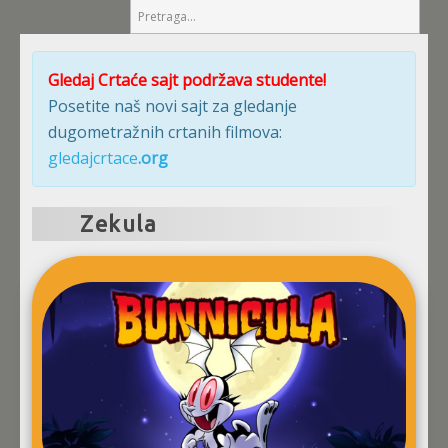
Gledaj Crtaće sajt podržava studente!
Posetite naš novi sajt za gledanje
dugometražnih crtanih filmova:
gledajcrtace
.org
Zekula