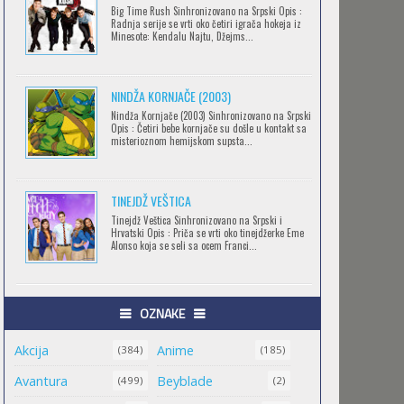
Big Time Rush Sinhronizovano na Srpski Opis :
CLEAN FREAK! AOYAMA-KUN
Radnja serije se vrti oko četiri igrača hokeja iz
Minesote: Kendalu Najtu, Džejms...
Feb 12 2023 |
Gledaj »
NINDŽA KORNJAČE (2003)
RECORD OF RAGNAROK
Nindža Kornjače (2003) Sinhronizovano na Srpski
Opis : Četiri bebe kornjače su došle u kontakt sa
Feb 11 2023 |
Gledaj »
misterioznom hemijskom supsta...
TINEJDŽ VEŠTICA
TORADORA
Tinejdž Veštica Sinhronizovano na Srpski i
Feb 11 2023 |
Gledaj »
Hrvatski Opis : Priča se vrti oko tinejdžerke Eme
Alonso koja se seli sa ocem Franci...
TRIGUN STAMPEDE
OZNAKE
Feb 11 2023 |
Gledaj »
Akcija
Anime
(384)
(185)
Avantura
Beyblade
(499)
(2)
ORIENT