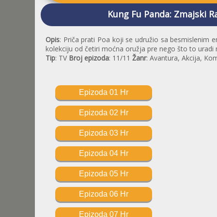
Kung Fu Panda: Zmajski Ra
Opis
: Priča prati Poa koji se udružio sa besmislenim
kolekciju od četiri moćna oružja pre nego što to uradi m
Tip
: TV
Broj epizoda
: 11/11
Žanr
: Avantura, Akcija, Ko
Epizoda 01 Hr
Epizoda 02 Hr
Epizoda 03 Hr
Epizoda 04 Hr
Epizoda 05 Hr
Epizoda 06 Hr
Epizoda 07 Hr