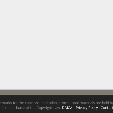
demarks for the cartoons, and other promotional materials are held by
 fair use clause of the Copyright Law.
DMCA - Privacy Policy
l
Contact