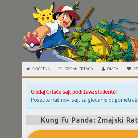
POČETNA
SPISAK CRTAĆA
DMCA
RE
Gledaj Crtaće sajt podržava studente!
Posetite naš novi sajt za gledanje dugometražn
Kung Fu Panda: Zmajski Rat