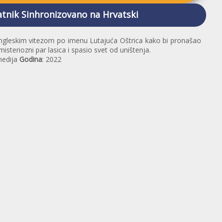
tnik Sinhronizovano na Hrvatski
 engleskim vitezom po imenu Lutajuća Oštrica kako bi pronašao
isteriozni par lasica i spasio svet od uništenja.
medija
Godina
: 2022