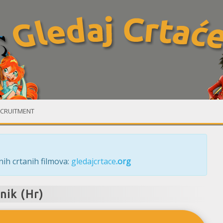
CRUITMENT
ih crtanih filmova:
gledajcrtace
.org
nik (Hr)