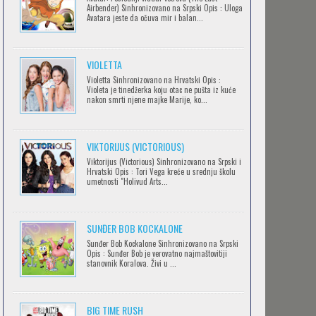
Airbender) Sinhronizovano na Srpski Opis : Uloga
Avatara jeste da očuva mir i balan...
IPAK SE OKREĆE (GALILEO: EPPUR SI
VIOLETTA
MUOVE)
Violetta Sinhronizovano na Hrvatski Opis :
Feb 12 2023 |
Gledaj »
Violeta je tinedžerka koju otac ne pušta iz kuće
nakon smrti njene majke Marije, ko...
OBLUTAK
Feb 12 2023 |
Gledaj »
VIKTORIJUS (VICTORIOUS)
Viktorijus (Victorious) Sinhronizovano na Srpski i
Hrvatski Opis : Tori Vega kreće u srednju školu
umetnosti "Holivud Arts...
SERVAMP
Feb 12 2023 |
Gledaj »
SUNĐER BOB KOCKALONE
Sunđer Bob Kockalone Sinhronizovano na Srpski
Opis : Sunđer Bob je verovatno najmaštovitiji
2.43: SEIIN HIGH SCHOOL BOYS
stanovnik Koralova. Živi u ...
VOLLEYBALL TEAM
Feb 12 2023 |
Gledaj »
BIG TIME RUSH