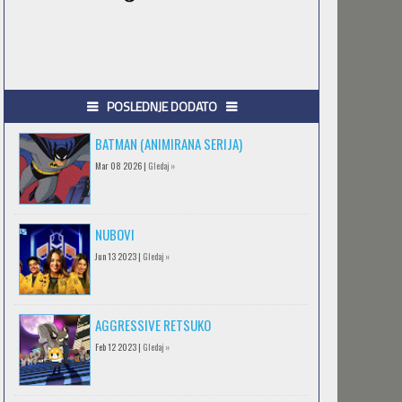
POSLEDNJE DODATO
BATMAN (ANIMIRANA SERIJA)
Mar 08 2026 |
Gledaj »
NUBOVI
Jun 13 2023 |
Gledaj »
AGGRESSIVE RETSUKO
Feb 12 2023 |
Gledaj »