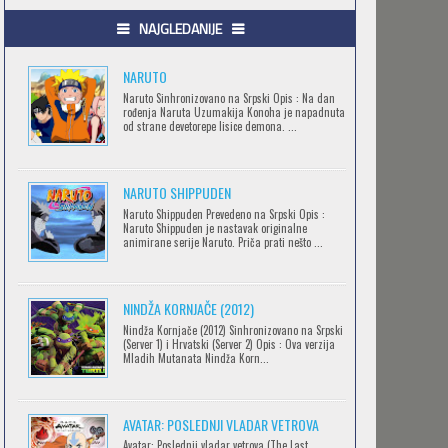
.HACK//GIFT
NAJGLEDANIJE
Feb 12 2023 |
Gledaj »
NARUTO
Naruto Sinhronizovano na Srpski Opis : Na dan
rođenja Naruta Uzumakija Konoha je napadnuta
.HACK//LIMINALITY
od strane devetorepe lisice demona. ...
Feb 12 2023 |
Gledaj »
NARUTO SHIPPUDEN
SOVA I EKIPA
Naruto Shippuden Prevedeno na Srpski Opis :
Naruto Shippuden je nastavak originalne
Feb 12 2023 |
Gledaj »
animirane serije Naruto. Priča prati nešto ...
NINDŽA KORNJAČE (2012)
BLOODIVORES
Nindža Kornjače (2012) Sinhronizovano na Srpski
Feb 12 2023 |
Gledaj »
(Server 1) i Hrvatski (Server 2) Opis : Ova verzija
Mladih Mutanata Nindža Korn...
AVANTURE KIDA OPASNOST
AVATAR: POSLEDNJI VLADAR VETROVA
Feb 12 2023 |
Gledaj »
Avatar: Poslednji vladar vetrova (The Last