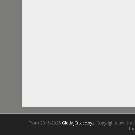
From 2016-2025
GledajCrtace.xyz
. Copyrights and tra
the