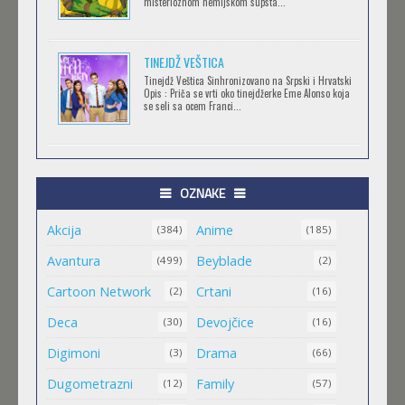
misterioznom hemijskom supsta...
TORADORA
TINEJDŽ VEŠTICA
Feb 11 2023 |
Gledaj »
Tinejdž Veštica Sinhronizovano na Srpski i Hrvatski
Opis : Priča se vrti oko tinejdžerke Eme Alonso koja
se seli sa ocem Franci...
TRIGUN STAMPEDE
Feb 11 2023 |
Gledaj »
OZNAKE
Akcija
Anime
ORIENT
(384)
(185)
Feb 11 2023 |
Gledaj »
Avantura
Beyblade
(499)
(2)
Cartoon Network
Crtani
(2)
(16)
MALI MEDA ČARLI
Deca
Devojčice
(30)
(16)
Feb 11 2023 |
Gledaj »
Digimoni
Drama
(3)
(66)
Dugometrazni
Family
(12)
(57)