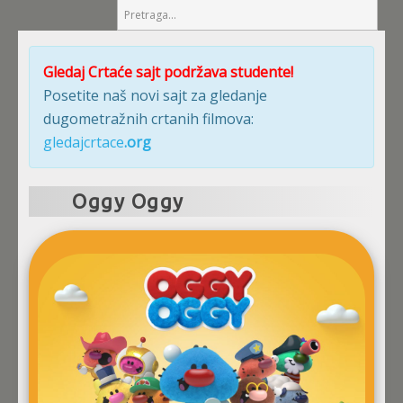
Gledaj Crtaće sajt podržava studente!
Posetite naš novi sajt za gledanje
dugometražnih crtanih filmova:
gledajcrtace
.org
Oggy Oggy