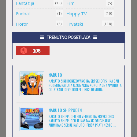
MAO MAO HEROJI CISTOG SRCA
Fantazija
Film
(18)
(5)
Feb 11 2023 |
Gledaj »
Fudbal
Happy TV
(1)
(10)
Horor
Hrvatski
(6)
(118)
.HACK//ROOTS
Igra
Jugio
(8)
(1)
TRENUTNO POSETILACA
Feb 11 2023 |
Gledaj »
Komedija
Kratkometrazni
(152)
(561)
106
magija
Masa
(4)
(1)
.HACK//LEGEND OF THE TWILIGHT
Medved
Minimax
(1)
(25)
Feb 11 2023 |
Gledaj »
NARUTO
Misterija
Muzika
(7)
(6)
NARUTO SINHRONIZOVANO NA SRPSKI OPIS : NA DAN
ROĐENJA NARUTA UZUMAKIJA KONOHA JE NAPADNUTA
Naučna Fantastika
Nickelodeon
(11)
OD STRANE DEVETOREPE LISICE DEMONA. ...
(14)
.HACK//SIGN
Prevedeno
(173)
Feb 11 2023 |
Gledaj »
Romantika
Serija
(13)
(27)
NARUTO SHIPPUDEN
NARUTO SHIPPUDEN PREVEDENO NA SRPSKI OPIS :
Sinhronizovano
Škola
(400)
(1)
NARUTO SHIPPUDEN JE NASTAVAK ORIGINALNE
ANIMIRANE SERIJE NARUTO. PRIČA PRATI NEŠTO ...
BEM
Sport
Srpski
(11)
(507)
Feb 11 2023 |
Gledaj »