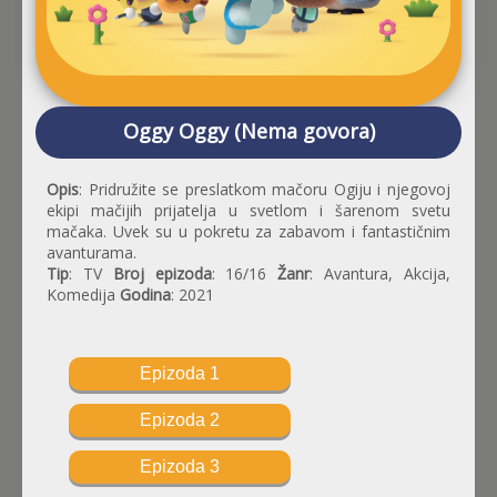
Oggy Oggy (Nema govora)
Opis
: Pridružite se preslatkom mačoru Ogiju i njegovoj
ekipi mačijih prijatelja u svetlom i šarenom svetu
mačaka. Uvek su u pokretu za zabavom i fantastičnim
avanturama.
Tip
: TV
Broj epizoda
: 16/16
Žanr
: Avantura, Akcija,
Komedija
Godina
: 2021
Epizoda 1
Epizoda 2
Epizoda 3