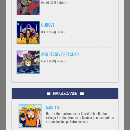
Mar 08 2026 |
Gledaj »
NUBOVI
Jun 13 2023 |
Gledaj »
AGGRESSIVE RETSUKO
Feb 12 2023 |
Gledaj »
.HACK//GIFT
Feb 12 2023 |
Gledaj »
NAJGLEDANIJE
NARUTO
.HACK//LIMINALITY
Naruto Sinhronizovano na Srpski Opis : Na dan
rođenja Naruta Uzumakija Konoha je napadnuta od
Feb 12 2023 |
Gledaj »
strane devetorepe lisice demona. ...