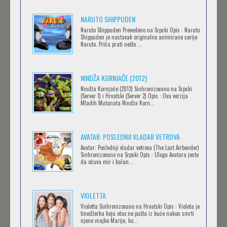
NARUTO SHIPPUDEN
SOVA I EKIPA
Naruto Shippuden Prevedeno na Srpski Opis : Naruto
Feb 12 2023 |
Gledaj »
Shippuden je nastavak originalne animirane serije
Naruto. Priča prati nešto ...
BLOODIVORES
NINDŽA KORNJAČE (2012)
Feb 12 2023 |
Gledaj »
Nindža Kornjače (2012) Sinhronizovano na Srpski
(Server 1) i Hrvatski (Server 2) Opis : Ova verzija
Mladih Mutanata Nindža Korn...
AVANTURE KIDA OPASNOST
AVATAR: POSLEDNJI VLADAR VETROVA
Feb 12 2023 |
Gledaj »
Avatar: Poslednji vladar vetrova (The Last Airbender)
Sinhronizovano na Srpski Opis : Uloga Avatara jeste
da očuva mir i balan...
IPAK SE OKREĆE (GALILEO: EPPUR SI MUOVE)
Feb 12 2023 |
Gledaj »
VIOLETTA
Violetta Sinhronizovano na Hrvatski Opis : Violeta je
tinedžerka koju otac ne pušta iz kuće nakon smrti
njene majke Marije, ko...
OBLUTAK