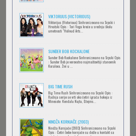
Feb 12 2023 |
Gledaj »
VIKTORIJUS (VICTORIOUS)
Viktorijus (Victorious) Sinhronizovano na Srpski i
Hrvatski Opis : Tori Vega kreće u srednju školu
SERVAMP
umetnosti "Holivud Arts...
Feb 12 2023 |
Gledaj »
SUNĐER BOB KOCKALONE
Sunđer Bob Kockalone Sinhronizovano na Srpski Opis
2.43: SEIIN HIGH SCHOOL BOYS VOLLEYBALL
: Sunđer Bob je verovatno najmaštovitiji stanovnik
Koralova. Živi u ...
TEAM
Feb 12 2023 |
Gledaj »
BIG TIME RUSH
CLEAN FREAK! AOYAMA-KUN
Big Time Rush Sinhronizovano na Srpski Opis :
Radnja serije se vrti oko četiri igrača hokeja iz
Feb 12 2023 |
Gledaj »
Minesote: Kendalu Najtu, Džejms...
NINDŽA KORNJAČE (2003)
RECORD OF RAGNAROK
Nindža Kornjače (2003) Sinhronizovano na Srpski
Feb 11 2023 |
Gledaj »
Opis : Četiri bebe kornjače su došle u kontakt sa