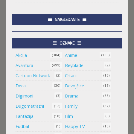
.HACK//GIFT
Feb 12 2023 |
Gledaj »
NAJGLEDANIJE
.HACK//LIMINALITY
OZNAKE
Feb 12 2023 |
Gledaj »
Akcija
Anime
(384)
(185)
Avantura
Beyblade
(499)
(2)
SOVA I EKIPA
Cartoon Network
Crtani
(2)
(16)
Feb 12 2023 |
Gledaj »
Deca
Devojčice
(30)
(16)
Digimoni
Drama
(3)
(66)
BLOODIVORES
Dugometrazni
Family
(12)
(57)
Feb 12 2023 |
Gledaj »
Fantazija
Film
(18)
(5)
Fudbal
Happy TV
(1)
(10)
AVANTURE KIDA OPASNOST