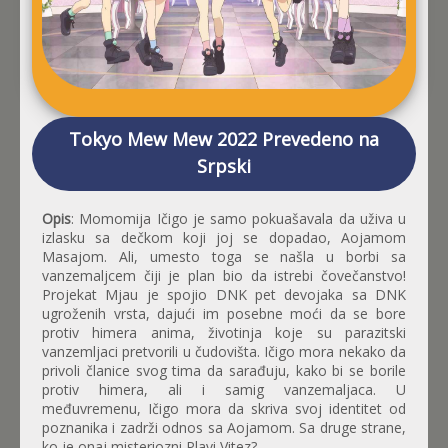
Tokyo Mew Mew 2022 Prevedeno na
Srpski
Opis
: Momomija Ičigo je samo pokuašavala da uživa u
izlasku sa dečkom koji joj se dopadao, Aojamom
Masajom. Ali, umesto toga se našla u borbi sa
vanzemaljcem čiji je plan bio da istrebi čovečanstvo!
Projekat Mjau je spojio DNK pet devojaka sa DNK
ugroženih vrsta, dajući im posebne moći da se bore
protiv himera anima, životinja koje su parazitski
vanzemljaci pretvorili u čudovišta. Ičigo mora nekako da
privoli članice svog tima da sarađuju, kako bi se borile
protiv himera, ali i samig vanzemaljaca. U
međuvremenu, Ičigo mora da skriva svoj identitet od
poznanika i zadrži odnos sa Aojamom. Sa druge strane,
ko je onaj misteriozni Plavi Vitez?