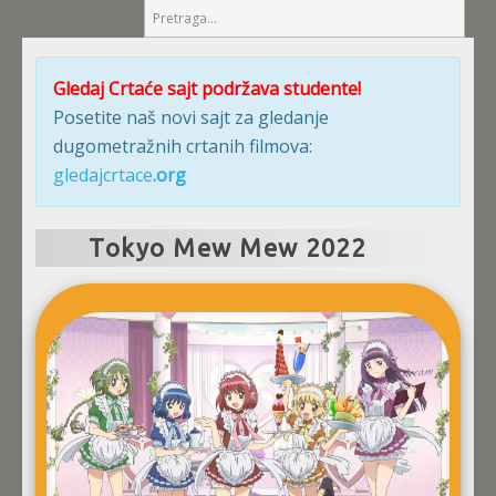
Gledaj Crtaće sajt podržava studente!
Posetite naš novi sajt za gledanje
dugometražnih crtanih filmova:
gledajcrtace
.org
Tokyo Mew Mew 2022