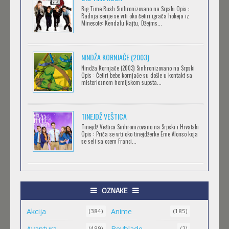
CLEAN FREAK! AOYAMA-KUN
Big Time Rush Sinhronizovano na Srpski Opis :
Radnja serije se vrti oko četiri igrača hokeja iz
Feb 12 2023 |
Gledaj »
Minesote: Kendalu Najtu, Džejms...
NINDŽA KORNJAČE (2003)
RECORD OF RAGNAROK
Nindža Kornjače (2003) Sinhronizovano na Srpski
Feb 11 2023 |
Gledaj »
Opis : Četiri bebe kornjače su došle u kontakt sa
misterioznom hemijskom supsta...
TORADORA
TINEJDŽ VEŠTICA
Feb 11 2023 |
Gledaj »
Tinejdž Veštica Sinhronizovano na Srpski i Hrvatski
Opis : Priča se vrti oko tinejdžerke Eme Alonso koja
se seli sa ocem Franci...
TRIGUN STAMPEDE
Feb 11 2023 |
Gledaj »
OZNAKE
Akcija
Anime
ORIENT
(384)
(185)
Feb 11 2023 |
Gledaj »
Avantura
Beyblade
(499)
(2)