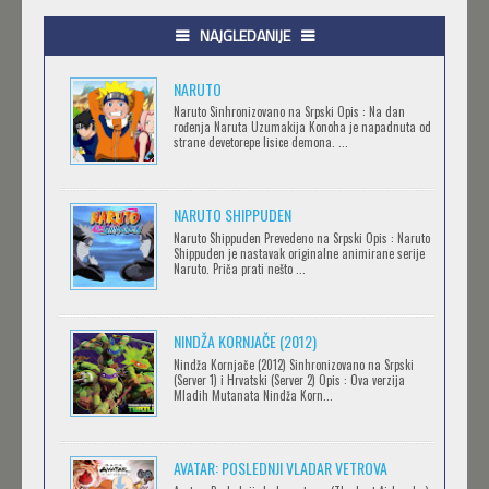
Feb 12 2023 |
Gledaj »
NAJGLEDANIJE
NARUTO
.HACK//LIMINALITY
Naruto Sinhronizovano na Srpski Opis : Na dan
rođenja Naruta Uzumakija Konoha je napadnuta od
Feb 12 2023 |
Gledaj »
strane devetorepe lisice demona. ...
NARUTO SHIPPUDEN
SOVA I EKIPA
Naruto Shippuden Prevedeno na Srpski Opis : Naruto
Feb 12 2023 |
Gledaj »
Shippuden je nastavak originalne animirane serije
Naruto. Priča prati nešto ...
BLOODIVORES
NINDŽA KORNJAČE (2012)
Feb 12 2023 |
Gledaj »
Nindža Kornjače (2012) Sinhronizovano na Srpski
(Server 1) i Hrvatski (Server 2) Opis : Ova verzija
Mladih Mutanata Nindža Korn...
AVANTURE KIDA OPASNOST
AVATAR: POSLEDNJI VLADAR VETROVA
Feb 12 2023 |
Gledaj »