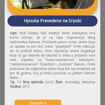
Hyouka Prevedeno na Srpski
Opis
: Klub klasika Više srednje škole Kamijama ima
burnu istoriju, ali je na rubu raspuštanja zbog
nedostatka članova. Pročitavši pismo svoje sestre koja
se uputila na put oko sveta, “pepeljasti” Oreki odlučuje
da se pridruži klubu, čime otpočinje lavina događaja
koja će ga naterati da iskorači iz sivila u potpuno novi
svet. Zajedno sa “kvazi-sveznalicom” Satošijem,
“zainteresovanom” Čitandom i „žustrom“ Ibarom, Oreki
pokušava da odgonetne istinu koja leži iza incidenta od
pre 45 godina, koji je blisko povezan sa jednim članom
kluba…
Tip
: TV
Broj epizoda
: 22/22
Žanr
: Komedija, Misterija
Godina
: 2012
Epizoda 1