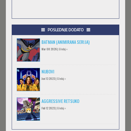
POSLEDNJE DODATO
BATMAN (ANIMIRANA SERIJA)
Mar 08 2026 |
Gledaj »
NUBOVI
Jun 13 2023 |
Gledaj »
AGGRESSIVE RETSUKO
Feb 12 2023 |
Gledaj »
.HACK//GIFT