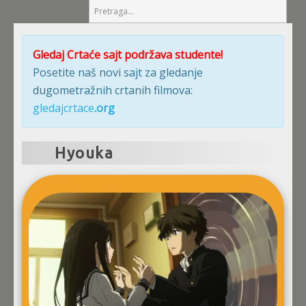
Gledaj Crtaće sajt podržava studente!
Posetite naš novi sajt za gledanje
dugometražnih crtanih filmova:
gledajcrtace
.org
Hyouka