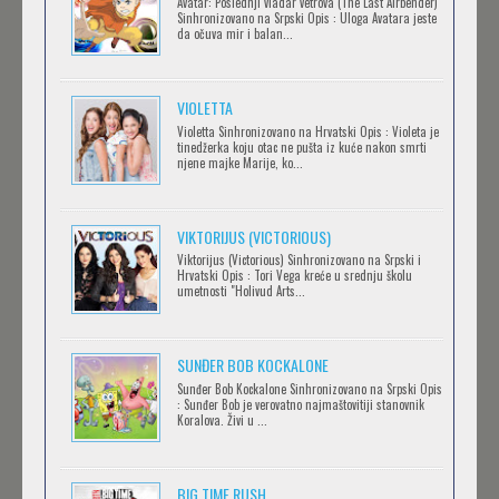
Avatar: Poslednji vladar vetrova (The Last Airbender)
Sinhronizovano na Srpski Opis : Uloga Avatara jeste
da očuva mir i balan...
IPAK SE OKREĆE (GALILEO: EPPUR SI MUOVE)
Feb 12 2023 |
Gledaj »
VIOLETTA
Violetta Sinhronizovano na Hrvatski Opis : Violeta je
tinedžerka koju otac ne pušta iz kuće nakon smrti
njene majke Marije, ko...
OBLUTAK
Feb 12 2023 |
Gledaj »
VIKTORIJUS (VICTORIOUS)
Viktorijus (Victorious) Sinhronizovano na Srpski i
Hrvatski Opis : Tori Vega kreće u srednju školu
SERVAMP
umetnosti "Holivud Arts...
Feb 12 2023 |
Gledaj »
SUNĐER BOB KOCKALONE
Sunđer Bob Kockalone Sinhronizovano na Srpski Opis
2.43: SEIIN HIGH SCHOOL BOYS VOLLEYBALL
: Sunđer Bob je verovatno najmaštovitiji stanovnik
Koralova. Živi u ...
TEAM
Feb 12 2023 |
Gledaj »
BIG TIME RUSH