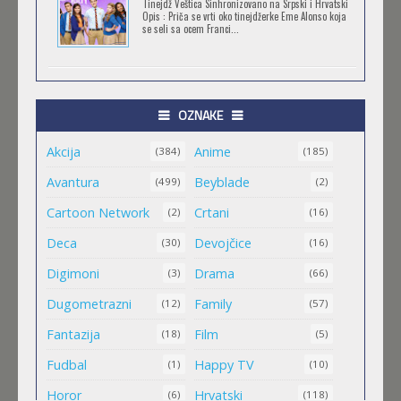
Tinejdž Veštica Sinhronizovano na Srpski i Hrvatski
Opis : Priča se vrti oko tinejdžerke Eme Alonso koja
se seli sa ocem Franci...
TRIGUN STAMPEDE
Feb 11 2023 |
Gledaj »
OZNAKE
Akcija
Anime
ORIENT
(384)
(185)
Feb 11 2023 |
Gledaj »
Avantura
Beyblade
(499)
(2)
Cartoon Network
Crtani
(2)
(16)
MALI MEDA ČARLI
Deca
Devojčice
(30)
(16)
Feb 11 2023 |
Gledaj »
Digimoni
Drama
(3)
(66)
Dugometrazni
Family
(12)
(57)
MAO MAO HEROJI CISTOG SRCA
Fantazija
Film
(18)
(5)
Feb 11 2023 |
Gledaj »
Fudbal
Happy TV
(1)
(10)
Horor
Hrvatski
(6)
(118)