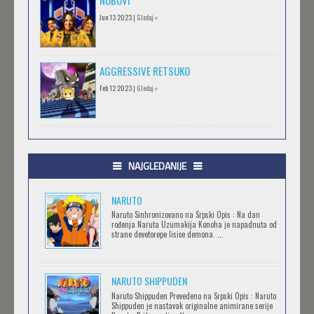
NUBOVI
Jun 13 2023 |
Gledaj »
AGGRESSIVE RETSUKO
Feb 12 2023 |
Gledaj »
.HACK//GIFT
Feb 12 2023 |
Gledaj »
NAJGLEDANIJE
NARUTO
.HACK//LIMINALITY
Naruto Sinhronizovano na Srpski Opis : Na dan
rođenja Naruta Uzumakija Konoha je napadnuta od
Feb 12 2023 |
Gledaj »
strane devetorepe lisice demona. ...
NARUTO SHIPPUDEN
SOVA I EKIPA
Naruto Shippuden Prevedeno na Srpski Opis : Naruto
Feb 12 2023 |
Gledaj »
Shippuden je nastavak originalne animirane serije