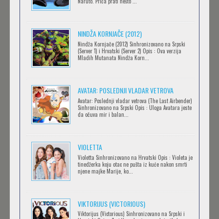
Naruto. Priča prati nešto ...
BLOODIVORES
NINDŽA KORNJAČE (2012)
Feb 12 2023 |
Gledaj »
Nindža Kornjače (2012) Sinhronizovano na Srpski
(Server 1) i Hrvatski (Server 2) Opis : Ova verzija
Mladih Mutanata Nindža Korn...
AVANTURE KIDA OPASNOST
AVATAR: POSLEDNJI VLADAR VETROVA
Feb 12 2023 |
Gledaj »
Avatar: Poslednji vladar vetrova (The Last Airbender)
Sinhronizovano na Srpski Opis : Uloga Avatara jeste
da očuva mir i balan...
IPAK SE OKREĆE (GALILEO: EPPUR SI MUOVE)
Feb 12 2023 |
Gledaj »
VIOLETTA
Violetta Sinhronizovano na Hrvatski Opis : Violeta je
tinedžerka koju otac ne pušta iz kuće nakon smrti
njene majke Marije, ko...
OBLUTAK
Feb 12 2023 |
Gledaj »
VIKTORIJUS (VICTORIOUS)
Viktorijus (Victorious) Sinhronizovano na Srpski i