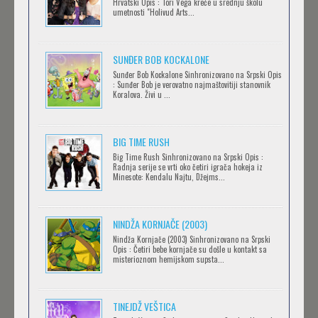
Hrvatski Opis : Tori Vega kreće u srednju školu
SERVAMP
umetnosti "Holivud Arts...
Feb 12 2023 |
Gledaj »
SUNĐER BOB KOCKALONE
Sunđer Bob Kockalone Sinhronizovano na Srpski Opis
2.43: SEIIN HIGH SCHOOL BOYS VOLLEYBALL
: Sunđer Bob je verovatno najmaštovitiji stanovnik
Koralova. Živi u ...
TEAM
Feb 12 2023 |
Gledaj »
BIG TIME RUSH
CLEAN FREAK! AOYAMA-KUN
Big Time Rush Sinhronizovano na Srpski Opis :
Radnja serije se vrti oko četiri igrača hokeja iz
Feb 12 2023 |
Gledaj »
Minesote: Kendalu Najtu, Džejms...
NINDŽA KORNJAČE (2003)
RECORD OF RAGNAROK
Nindža Kornjače (2003) Sinhronizovano na Srpski
Feb 11 2023 |
Gledaj »
Opis : Četiri bebe kornjače su došle u kontakt sa
misterioznom hemijskom supsta...
TORADORA
TINEJDŽ VEŠTICA
Feb 11 2023 |
Gledaj »