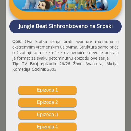
Jungle Beat Sinhronizovano na Srpski
Opis
: Ova kratka serija prati avanture majmuna u
ekstremnim vremenskim uslovima. Struktura same priče
o životinji koja se kreće kroz neobične nevolje postala
je format za svaku petominutnu epizodu ove serije.
Tip
: TV
Broj epizoda
: 26/26
Žanr
: Avantura, Akcija,
Komedija
Godina
: 2003
Epizoda 1
Epizoda 2
Epizoda 3
Epizoda 4