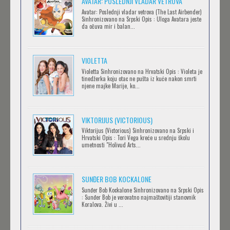
AVATAR: POSLEDNJI VLADAR VETROVA
Avatar: Poslednji vladar vetrova (The Last Airbender)
Sinhronizovano na Srpski Opis : Uloga Avatara jeste
da očuva mir i balan...
IPAK SE OKREĆE (GALILEO: EPPUR SI MUOVE)
Feb 12 2023 |
Gledaj »
VIOLETTA
Violetta Sinhronizovano na Hrvatski Opis : Violeta je
tinedžerka koju otac ne pušta iz kuće nakon smrti
njene majke Marije, ko...
OBLUTAK
Feb 12 2023 |
Gledaj »
VIKTORIJUS (VICTORIOUS)
Viktorijus (Victorious) Sinhronizovano na Srpski i
Hrvatski Opis : Tori Vega kreće u srednju školu
SERVAMP
umetnosti "Holivud Arts...
Feb 12 2023 |
Gledaj »
SUNĐER BOB KOCKALONE
Sunđer Bob Kockalone Sinhronizovano na Srpski Opis
2.43: SEIIN HIGH SCHOOL BOYS VOLLEYBALL
: Sunđer Bob je verovatno najmaštovitiji stanovnik
Koralova. Živi u ...
TEAM
Feb 12 2023 |
Gledaj »