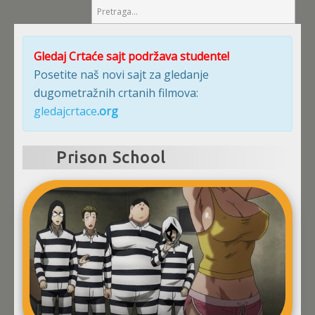
Gledaj Crtaće sajt podržava studente!
Posetite naš novi sajt za gledanje
dugometražnih crtanih filmova:
gledajcrtace
.org
Prison School