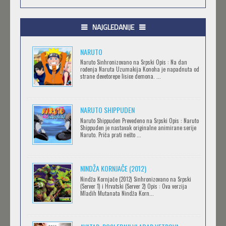
.HACK//GIFT
Feb 12 2023 |
Gledaj »
NAJGLEDANIJE
NARUTO
.HACK//LIMINALITY
Naruto Sinhronizovano na Srpski Opis : Na dan
rođenja Naruta Uzumakija Konoha je napadnuta od
Feb 12 2023 |
Gledaj »
strane devetorepe lisice demona. ...
NARUTO SHIPPUDEN
SOVA I EKIPA
Naruto Shippuden Prevedeno na Srpski Opis : Naruto
Feb 12 2023 |
Gledaj »
Shippuden je nastavak originalne animirane serije
Naruto. Priča prati nešto ...
BLOODIVORES
NINDŽA KORNJAČE (2012)
Feb 12 2023 |
Gledaj »
Nindža Kornjače (2012) Sinhronizovano na Srpski
(Server 1) i Hrvatski (Server 2) Opis : Ova verzija
Mladih Mutanata Nindža Korn...
AVANTURE KIDA OPASNOST
Feb 12 2023 |
Gledaj »