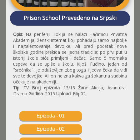
Prison School Prevedeno na Srpski
Opis
: Na periferiji Tokija se nalazi Hačimicu Privatna
Akademija, ženski internat koji pohađaju samo najbolje
i najtalentovanije devojke. Ali pred početak nove
školske godine prekida se jedna tradicija: po prvi put u
istoriji škole biće primljeni i dečaci. Samo 5 momaka
uspeva da se upiše u školu. Kijoši Fuđino, jedan od
"srećnika", je oduševljen zbog toga i jedva čeka da vidi
sve te devojke. Ali on ne zna kakva ga šokantna sudbina
očekuje na akademiji...
Tip
: TV
Broj epizoda
: 13/13
Žanr
: Akcija, Avantura,
Drama
Godina
: 2015
Upload
: Filip02
Epizoda - 01
Epizoda - 02