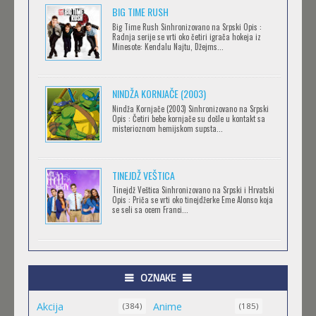
BIG TIME RUSH
CLEAN FREAK! AOYAMA-KUN
Big Time Rush Sinhronizovano na Srpski Opis :
Radnja serije se vrti oko četiri igrača hokeja iz
Feb 12 2023 |
Gledaj »
Minesote: Kendalu Najtu, Džejms...
NINDŽA KORNJAČE (2003)
RECORD OF RAGNAROK
Nindža Kornjače (2003) Sinhronizovano na Srpski
Feb 11 2023 |
Gledaj »
Opis : Četiri bebe kornjače su došle u kontakt sa
misterioznom hemijskom supsta...
TORADORA
TINEJDŽ VEŠTICA
Feb 11 2023 |
Gledaj »
Tinejdž Veštica Sinhronizovano na Srpski i Hrvatski
Opis : Priča se vrti oko tinejdžerke Eme Alonso koja
se seli sa ocem Franci...
TRIGUN STAMPEDE
Feb 11 2023 |
Gledaj »
OZNAKE
Akcija
Anime
ORIENT
(384)
(185)