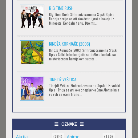
BIG TIME RUSH
CLEAN FREAK! AOYAMA-KUN
Big Time Rush Sinhronizovano na Srpski Opis :
Radnja serije se vrti oko četiri igrača hokeja iz
Feb 12 2023 |
Gledaj »
Minesote: Kendalu Najtu, Džejms...
NINDŽA KORNJAČE (2003)
RECORD OF RAGNAROK
Nindža Kornjače (2003) Sinhronizovano na Srpski
Feb 11 2023 |
Gledaj »
Opis : Četiri bebe kornjače su došle u kontakt sa
misterioznom hemijskom supsta...
TORADORA
TINEJDŽ VEŠTICA
Feb 11 2023 |
Gledaj »
Tinejdž Veštica Sinhronizovano na Srpski i Hrvatski
Opis : Priča se vrti oko tinejdžerke Eme Alonso koja
se seli sa ocem Franci...
TRIGUN STAMPEDE
Feb 11 2023 |
Gledaj »
OZNAKE
Akcija
Anime
ORIENT
(384)
(185)