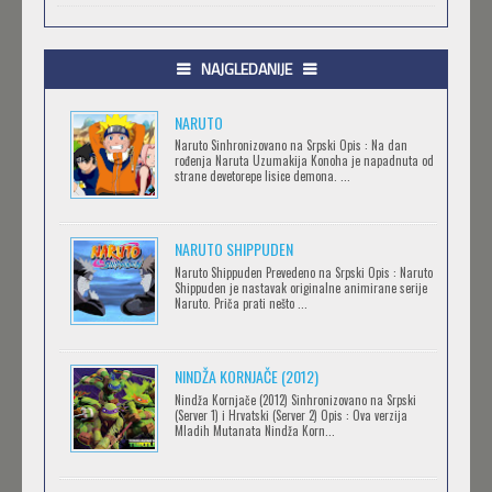
.HACK//GIFT
Feb 12 2023 |
Gledaj »
NAJGLEDANIJE
NARUTO
.HACK//LIMINALITY
Naruto Sinhronizovano na Srpski Opis : Na dan
rođenja Naruta Uzumakija Konoha je napadnuta od
Feb 12 2023 |
Gledaj »
strane devetorepe lisice demona. ...
NARUTO SHIPPUDEN
SOVA I EKIPA
Naruto Shippuden Prevedeno na Srpski Opis : Naruto
Feb 12 2023 |
Gledaj »
Shippuden je nastavak originalne animirane serije
Naruto. Priča prati nešto ...
BLOODIVORES
NINDŽA KORNJAČE (2012)
Feb 12 2023 |
Gledaj »
Nindža Kornjače (2012) Sinhronizovano na Srpski
(Server 1) i Hrvatski (Server 2) Opis : Ova verzija
Mladih Mutanata Nindža Korn...
AVANTURE KIDA OPASNOST