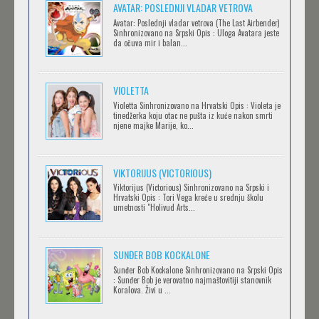
AVATAR: POSLEDNJI VLADAR VETROVA
Feb 12 2023 |
Gledaj »
Avatar: Poslednji vladar vetrova (The Last Airbender)
Sinhronizovano na Srpski Opis : Uloga Avatara jeste
da očuva mir i balan...
IPAK SE OKREĆE (GALILEO: EPPUR SI MUOVE)
Feb 12 2023 |
Gledaj »
VIOLETTA
Violetta Sinhronizovano na Hrvatski Opis : Violeta je
tinedžerka koju otac ne pušta iz kuće nakon smrti
njene majke Marije, ko...
OBLUTAK
Feb 12 2023 |
Gledaj »
VIKTORIJUS (VICTORIOUS)
Viktorijus (Victorious) Sinhronizovano na Srpski i
Hrvatski Opis : Tori Vega kreće u srednju školu
SERVAMP
umetnosti "Holivud Arts...
Feb 12 2023 |
Gledaj »
SUNĐER BOB KOCKALONE
Sunđer Bob Kockalone Sinhronizovano na Srpski Opis
2.43: SEIIN HIGH SCHOOL BOYS VOLLEYBALL
: Sunđer Bob je verovatno najmaštovitiji stanovnik
Koralova. Živi u ...
TEAM
Feb 12 2023 |
Gledaj »