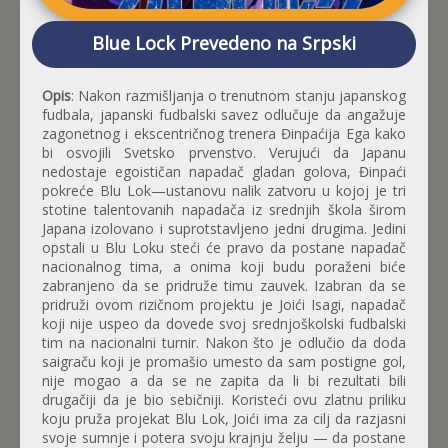
Blue Lock Prevedeno na Srpski
Opis
: Nakon razmišljanja o trenutnom stanju japanskog
fudbala, japanski fudbalski savez odlučuje da angažuje
zagonetnog i ekscentričnog trenera Đinpaćija Ega kako
bi osvojili Svetsko prvenstvo. Verujući da Japanu
nedostaje egoističan napadač gladan golova, Đinpaći
pokreće Blu Lok—ustanovu nalik zatvoru u kojoj je tri
stotine talentovanih napadača iz srednjih škola širom
Japana izolovano i suprotstavljeno jedni drugima. Jedini
opstali u Blu Loku steći će pravo da postane napadač
nacionalnog tima, a onima koji budu poraženi biće
zabranjeno da se pridruže timu zauvek. Izabran da se
pridruži ovom rizičnom projektu je Joići Isagi, napadač
koji nije uspeo da dovede svoj srednjoškolski fudbalski
tim na nacionalni turnir. Nakon što je odlučio da doda
saigraču koji je promašio umesto da sam postigne gol,
nije mogao a da se ne zapita da li bi rezultati bili
drugačiji da je bio sebičniji. Koristeći ovu zlatnu priliku
koju pruža projekat Blu Lok, Joići ima za cilj da razjasni
svoje sumnje i potera svoju krajnju želju — da postane