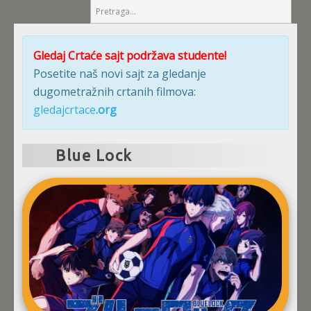
Gledaj Crtaće sajt podržava studente!
Posetite naš novi sajt za gledanje
dugometražnih crtanih filmova:
gledajcrtace
.org
Blue Lock