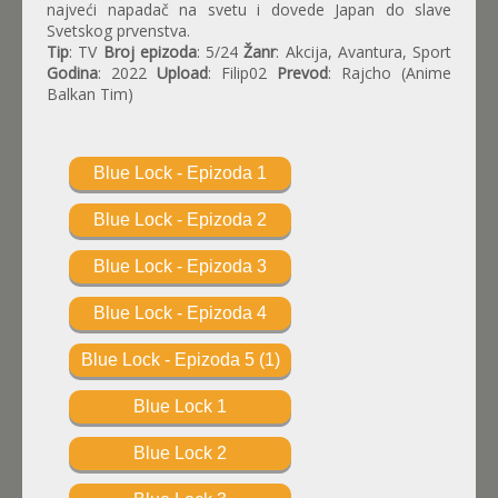
najveći napadač na svetu i dovede Japan do slave
Svetskog prvenstva.
Tip
: TV
Broj epizoda
: 5/24
Žanr
: Akcija, Avantura, Sport
Godina
: 2022
Upload
: Filip02
Prevod
: Rajcho (Anime
Balkan Tim)
Blue Lock - Epizoda 1
Blue Lock - Epizoda 2
Blue Lock - Epizoda 3
Blue Lock - Epizoda 4
Blue Lock - Epizoda 5 (1)
Blue Lock 1
Blue Lock 2