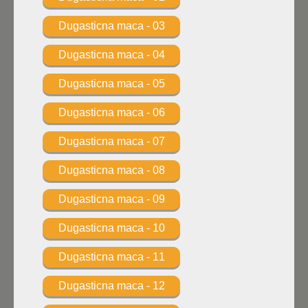
Dugasticna maca - 03
Dugasticna maca - 04
Dugasticna maca - 05
Dugasticna maca - 06
Dugasticna maca - 07
Dugasticna maca - 08
Dugasticna maca - 09
Dugasticna maca - 10
Dugasticna maca - 11
Dugasticna maca - 12