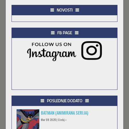
NOVOSTI
FB PAGE
POSLEDNJE DODATO
BATMAN (ANIMIRANA SERIJA)
Mar 08 2026 |
Gledaj »