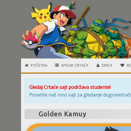
POČETNA
SPISAK CRTAĆA
DMCA
RE
Gledaj Crtaće sajt podržava studente!
Posetite naš novi sajt za gledanje dugometražn
Golden Kamuy