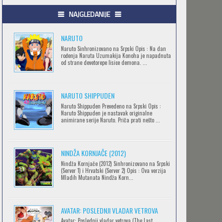
.HACK//GIFT
NAJGLEDANIJE
Feb 12 2023 |
Gledaj »
NARUTO
Naruto Sinhronizovano na Srpski Opis : Na dan
rođenja Naruta Uzumakija Konoha je napadnuta
.HACK//LIMINALITY
od strane devetorepe lisice demona. ...
Feb 12 2023 |
Gledaj »
NARUTO SHIPPUDEN
SOVA I EKIPA
Naruto Shippuden Prevedeno na Srpski Opis :
Naruto Shippuden je nastavak originalne
Feb 12 2023 |
Gledaj »
animirane serije Naruto. Priča prati nešto ...
NINDŽA KORNJAČE (2012)
BLOODIVORES
Nindža Kornjače (2012) Sinhronizovano na Srpski
Feb 12 2023 |
Gledaj »
(Server 1) i Hrvatski (Server 2) Opis : Ova verzija
Mladih Mutanata Nindža Korn...
AVANTURE KIDA OPASNOST
AVATAR: POSLEDNJI VLADAR VETROVA
Feb 12 2023 |
Gledaj »
Avatar: Poslednji vladar vetrova (The Last