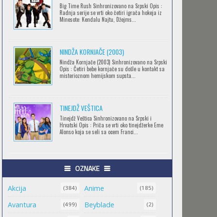
Big Time Rush Sinhronizovano na Srpski Opis :
CLEAN FREAK! AOYAMA-KUN
Radnja serije se vrti oko četiri igrača hokeja iz
Minesote: Kendalu Najtu, Džejms...
Feb 12 2023 |
Gledaj »
NINDŽA KORNJAČE (2003)
RECORD OF RAGNAROK
Nindža Kornjače (2003) Sinhronizovano na Srpski
Opis : Četiri bebe kornjače su došle u kontakt sa
Feb 11 2023 |
Gledaj »
misterioznom hemijskom supsta...
TINEJDŽ VEŠTICA
TORADORA
Tinejdž Veštica Sinhronizovano na Srpski i
Feb 11 2023 |
Gledaj »
Hrvatski Opis : Priča se vrti oko tinejdžerke Eme
Alonso koja se seli sa ocem Franci...
TRIGUN STAMPEDE
OZNAKE
Feb 11 2023 |
Gledaj »
Akcija
Anime
(384)
(185)
Avantura
Beyblade
(499)
(2)
ORIENT