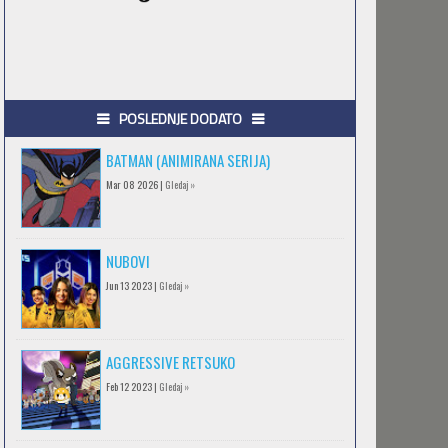
POSLEDNJE DODATO
BATMAN (ANIMIRANA SERIJA)
Mar 08 2026 |
Gledaj »
NUBOVI
Jun 13 2023 |
Gledaj »
AGGRESSIVE RETSUKO
Feb 12 2023 |
Gledaj »