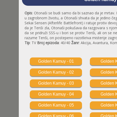
Opis
: Otonaši se budi samo da bi saznao da je mrtav. 
u zagrobnom životu, a Otonaši shvata da je jedino čeg
Sekai Sensen (Afterlife Battlefront) i ratuje protiv d
da je Tenši zla, Otonaši pokušava da razgovara s njom
da se pridruži SSS-u i bori se protiv Tenši, ali on se 
razume Tenši, on postepeno razotkriva misterije zagr
Tip
: TV
Broj epizoda
: 40/40
Žanr
: Akcija, Avantura, Ko
Golden Kamuy - 01
Golden 
Golden Kamuy - 02
Golden 
Golden Kamuy - 03
Golden 
Golden Kamuy - 04
Golden 
Golden Kamuy - 05
Golden 
Golden Kamuy - 06
Golden 