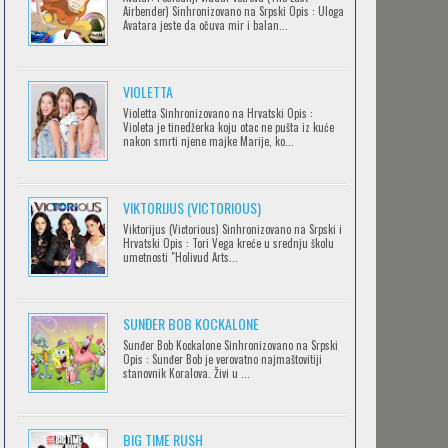
Airbender) Sinhronizovano na Srpski Opis : Uloga
Avatara jeste da očuva mir i balan...
IPAK SE OKREĆE (GALILEO: EPPUR SI
VIOLETTA
MUOVE)
Violetta Sinhronizovano na Hrvatski Opis :
Feb 12 2023 |
Gledaj »
Violeta je tinedžerka koju otac ne pušta iz kuće
nakon smrti njene majke Marije, ko...
OBLUTAK
Feb 12 2023 |
Gledaj »
VIKTORIJUS (VICTORIOUS)
Viktorijus (Victorious) Sinhronizovano na Srpski i
Hrvatski Opis : Tori Vega kreće u srednju školu
umetnosti "Holivud Arts...
SERVAMP
Feb 12 2023 |
Gledaj »
SUNĐER BOB KOCKALONE
Sunđer Bob Kockalone Sinhronizovano na Srpski
Opis : Sunđer Bob je verovatno najmaštovitiji
2.43: SEIIN HIGH SCHOOL BOYS
stanovnik Koralova. Živi u ...
VOLLEYBALL TEAM
Feb 12 2023 |
Gledaj »
BIG TIME RUSH