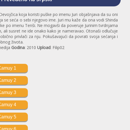
Devojčica koja koristi puške po imenu Juri objašnjava da su oni
a se seća o sebi njegovo ime. Juri mu kaže da ona vodi Shinda
evojke po imenu Tenši. Ne mogavši da poveruje Jurinim tvrdnjama
, ali susret ne ide onako kako je nameravao. Otonaši odlučuje
neobično privlači za nju. Pokušavajući da povrati svoja sećanja i
obnog života.
medija
Godina
: 2010
Upload
: Filip02
Kamuy 1
Kamuy 2
Kamuy 3
Kamuy 4
Kamuy 5
Kamuy 6