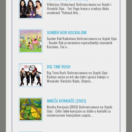
Viktorijus (Victorious) Sinhronizovano na Srpski i
Hrvatski Opis : Tori Vega kreće u srednju školu
SERVAMP
umetnosti "Holivud Arts...
Feb 12 2023 |
Gledaj »
SUNĐER BOB KOCKALONE
Sunđer Bob Kockalone Sinhronizovano na Srpski Opis
2.43: SEIIN HIGH SCHOOL BOYS VOLLEYBALL
: Sunđer Bob je verovatno najmaštovitiji stanovnik
Koralova. Živi u ...
TEAM
Feb 12 2023 |
Gledaj »
BIG TIME RUSH
CLEAN FREAK! AOYAMA-KUN
Big Time Rush Sinhronizovano na Srpski Opis :
Radnja serije se vrti oko četiri igrača hokeja iz
Feb 12 2023 |
Gledaj »
Minesote: Kendalu Najtu, Džejms...
NINDŽA KORNJAČE (2003)
RECORD OF RAGNAROK
Nindža Kornjače (2003) Sinhronizovano na Srpski
Feb 11 2023 |
Gledaj »
Opis : Četiri bebe kornjače su došle u kontakt sa
misterioznom hemijskom supsta...
TORADORA