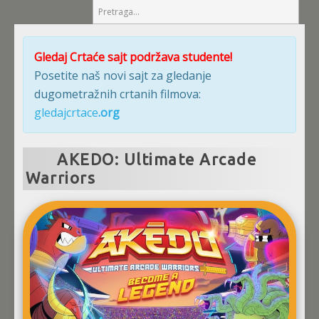
Gledaj Crtaće sajt podržava studente!
Posetite naš novi sajt za gledanje
dugometražnih crtanih filmova:
gledajcrtace
.org
AKEDO: Ultimate Arcade
Warriors