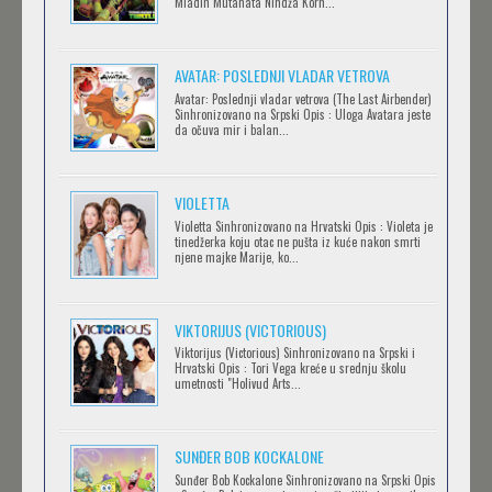
Mladih Mutanata Nindža Korn...
AVANTURE KIDA OPASNOST
AVATAR: POSLEDNJI VLADAR VETROVA
Feb 12 2023 |
Gledaj »
Avatar: Poslednji vladar vetrova (The Last Airbender)
Sinhronizovano na Srpski Opis : Uloga Avatara jeste
da očuva mir i balan...
IPAK SE OKREĆE (GALILEO: EPPUR SI MUOVE)
Feb 12 2023 |
Gledaj »
VIOLETTA
Violetta Sinhronizovano na Hrvatski Opis : Violeta je
tinedžerka koju otac ne pušta iz kuće nakon smrti
njene majke Marije, ko...
OBLUTAK
Feb 12 2023 |
Gledaj »
VIKTORIJUS (VICTORIOUS)
Viktorijus (Victorious) Sinhronizovano na Srpski i
Hrvatski Opis : Tori Vega kreće u srednju školu
SERVAMP
umetnosti "Holivud Arts...
Feb 12 2023 |
Gledaj »
SUNĐER BOB KOCKALONE
Sunđer Bob Kockalone Sinhronizovano na Srpski Opis
2.43: SEIIN HIGH SCHOOL BOYS VOLLEYBALL