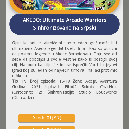
AKEDO: Ultimate Arcade Warriors
Sinhronizovano na Srpski
Opis
: Milioni se takmiče ali samo jedan igrač može biti
ultimativna Akedo legenda! Džet, Brija i Kab su odlučni
da postanu legende u Akedo šampionatu. Daju sve od
sebe da poboljšaju svoje veštine kako bi postigli svoj
cilj. Na putu ka cilju će im se isprečiti Vord I njegovi
igrači koji su jedan od najvećih timova I najjači protivnik
u Akedu.
Tip
: TV
Broj epizoda
: 16/18
Žanr
: Akcija, Avantura
Godina
: 2021
Upload
: Filip02
Snimio
: ChatNoir
(Cartoonito 2)
Sinhronizacija
: Studio Loudworks
(Oblakoder)
Akedo 01(SR)