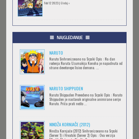
Feb 12 2023 |
Gledaj »
.HACK//GIFT
Feb 12 2023 |
Gledaj »
NAJGLEDANIJE
NARUTO
.HACK//LIMINALITY
Naruto Sinhronizovano na Srpski Opis : Na dan
rođenja Naruta Uzumakija Konoha je napadnuta od
Feb 12 2023 |
Gledaj »
strane devetorepe lisice demona. ...
NARUTO SHIPPUDEN
SOVA I EKIPA
Naruto Shippuden Prevedeno na Srpski Opis : Naruto
Feb 12 2023 |
Gledaj »
Shippuden je nastavak originalne animirane serije
Naruto. Priča prati nešto ...
BLOODIVORES
NINDŽA KORNJAČE (2012)
Feb 12 2023 |
Gledaj »
Nindža Kornjače (2012) Sinhronizovano na Srpski
(Server 1) i Hrvatski (Server 2) Opis : Ova verzija