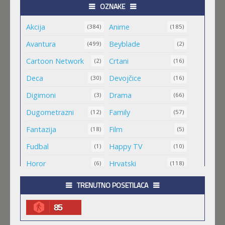
OZNAKE
Akcija
Anime
ORIENT
(384)
(185)
Feb 11 2023 |
Gledaj »
Avantura
Beyblade
(499)
(2)
Cartoon Network
Crtani
(2)
(16)
MALI MEDA ČARLI
Deca
Devojčice
(30)
(16)
Feb 11 2023 |
Gledaj »
Digimoni
Drama
(3)
(66)
Dugometrazni
Family
(12)
(57)
MAO MAO HEROJI CISTOG SRCA
Fantazija
Film
(18)
(5)
Feb 11 2023 |
Gledaj »
Fudbal
Happy TV
(1)
(10)
Horor
Hrvatski
(6)
(118)
.HACK//ROOTS
Igra
Jugio
(8)
(1)
TRENUTNO POSETILACA
Feb 11 2023 |
Gledaj »
Komedija
Kratkometrazni
(152)
(561)
85
magija
Masa
(4)
(1)