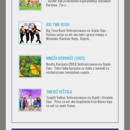
: Sunđer Bob je verovatno najmaštovitiji stanovnik
Koralova. Živi u ...
TEAM
Feb 12 2023 |
Gledaj »
BIG TIME RUSH
CLEAN FREAK! AOYAMA-KUN
Big Time Rush Sinhronizovano na Srpski Opis :
Radnja serije se vrti oko četiri igrača hokeja iz
Feb 12 2023 |
Gledaj »
Minesote: Kendalu Najtu, Džejms...
NINDŽA KORNJAČE (2003)
RECORD OF RAGNAROK
Nindža Kornjače (2003) Sinhronizovano na Srpski
Feb 11 2023 |
Gledaj »
Opis : Četiri bebe kornjače su došle u kontakt sa
misterioznom hemijskom supsta...
TORADORA
TINEJDŽ VEŠTICA
Feb 11 2023 |
Gledaj »
Tinejdž Veštica Sinhronizovano na Srpski i Hrvatski
Opis : Priča se vrti oko tinejdžerke Eme Alonso koja
se seli sa ocem Franci...
TRIGUN STAMPEDE
Feb 11 2023 |
Gledaj »