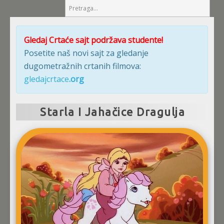
Gledaj Crtaće sajt podržava studente!
Posetite naš novi sajt za gledanje
dugometražnih crtanih filmova:
gledajcrtace
.org
Starla I Jahačice Dragulja