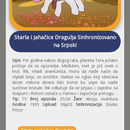
Starla i Jahačice Dragulja Sinhronizovano
na Srpski
Opis
: Pet godina nakon dugog rata, planeta Tera polako
počinje da se oporavlja. Međutim, svet je još uvek u
krizi. Rik, mladi avanturista, mora da nađe način da
otplati kiriju za sirotište. Nailazi na oglas koji obećava
deset miliona dinara bilo kome ko uspe da nađe
sunčeve kristale. Rik odlučuje da se prijavi, i zajedno sa
Gutpom i Rotom uskače u Hamos i započinje potragu.
Tip
: TV
Broj epizoda
: 25/26
Žanr
: Akcija, Avantura
Godina
: 1995
Upload
: Filip02
Sinhronizacija
: Studio
Prizor