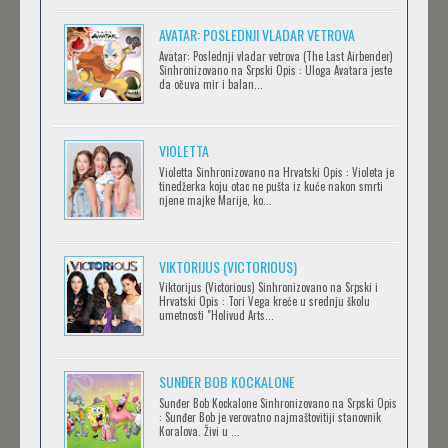
AVANTURE KIDA OPASNOST
AVATAR: POSLEDNJI VLADAR VETROVA
Feb 12 2023 |
Gledaj »
Avatar: Poslednji vladar vetrova (The Last Airbender)
Sinhronizovano na Srpski Opis : Uloga Avatara jeste
da očuva mir i balan...
IPAK SE OKREĆE (GALILEO: EPPUR SI MUOVE)
Feb 12 2023 |
Gledaj »
VIOLETTA
Violetta Sinhronizovano na Hrvatski Opis : Violeta je
tinedžerka koju otac ne pušta iz kuće nakon smrti
njene majke Marije, ko...
OBLUTAK
Feb 12 2023 |
Gledaj »
VIKTORIJUS (VICTORIOUS)
Viktorijus (Victorious) Sinhronizovano na Srpski i
Hrvatski Opis : Tori Vega kreće u srednju školu
SERVAMP
umetnosti "Holivud Arts...
Feb 12 2023 |
Gledaj »
SUNĐER BOB KOCKALONE
Sunđer Bob Kockalone Sinhronizovano na Srpski Opis
2.43: SEIIN HIGH SCHOOL BOYS VOLLEYBALL
: Sunđer Bob je verovatno najmaštovitiji stanovnik
Koralova. Živi u ...
TEAM