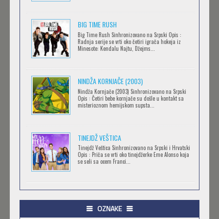
Feb 12 2023 |
Gledaj »
BIG TIME RUSH
CLEAN FREAK! AOYAMA-KUN
Big Time Rush Sinhronizovano na Srpski Opis :
Radnja serije se vrti oko četiri igrača hokeja iz
Feb 12 2023 |
Gledaj »
Minesote: Kendalu Najtu, Džejms...
NINDŽA KORNJAČE (2003)
RECORD OF RAGNAROK
Nindža Kornjače (2003) Sinhronizovano na Srpski
Feb 11 2023 |
Gledaj »
Opis : Četiri bebe kornjače su došle u kontakt sa
misterioznom hemijskom supsta...
TORADORA
TINEJDŽ VEŠTICA
Feb 11 2023 |
Gledaj »
Tinejdž Veštica Sinhronizovano na Srpski i Hrvatski
Opis : Priča se vrti oko tinejdžerke Eme Alonso koja
se seli sa ocem Franci...
TRIGUN STAMPEDE
Feb 11 2023 |
Gledaj »
OZNAKE