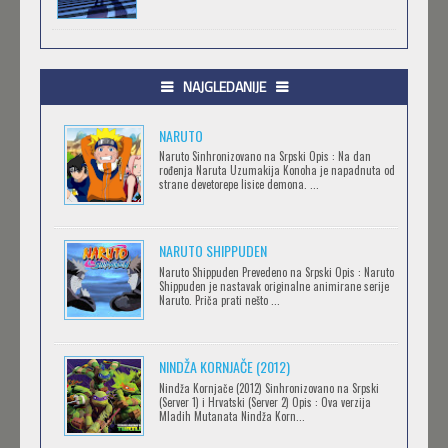
.HACK//GIFT
Feb 12 2023 |
Gledaj »
NAJGLEDANIJE
NARUTO
.HACK//LIMINALITY
Naruto Sinhronizovano na Srpski Opis : Na dan
rođenja Naruta Uzumakija Konoha je napadnuta od
Feb 12 2023 |
Gledaj »
strane devetorepe lisice demona. ...
NARUTO SHIPPUDEN
SOVA I EKIPA
Naruto Shippuden Prevedeno na Srpski Opis : Naruto
Feb 12 2023 |
Gledaj »
Shippuden je nastavak originalne animirane serije
Naruto. Priča prati nešto ...
BLOODIVORES
NINDŽA KORNJAČE (2012)
Feb 12 2023 |
Gledaj »
Nindža Kornjače (2012) Sinhronizovano na Srpski
(Server 1) i Hrvatski (Server 2) Opis : Ova verzija
Mladih Mutanata Nindža Korn...