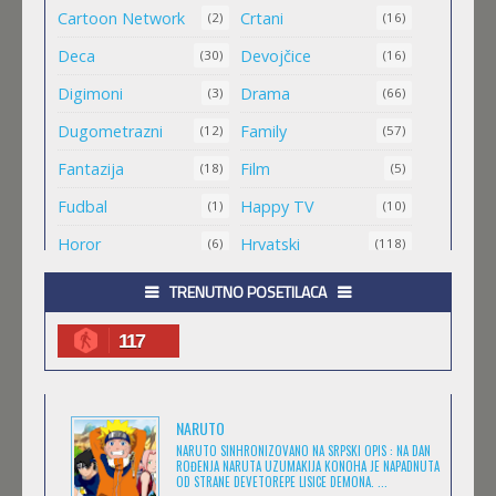
Cartoon Network
Crtani
(2)
(16)
MALI MEDA ČARLI
Deca
Devojčice
(30)
(16)
Feb 11 2023 |
Gledaj »
Digimoni
Drama
(3)
(66)
Dugometrazni
Family
(12)
(57)
MAO MAO HEROJI CISTOG SRCA
Fantazija
Film
(18)
(5)
Feb 11 2023 |
Gledaj »
Fudbal
Happy TV
(1)
(10)
Horor
Hrvatski
(6)
(118)
.HACK//ROOTS
Igra
Jugio
(8)
(1)
TRENUTNO POSETILACA
Feb 11 2023 |
Gledaj »
Komedija
Kratkometrazni
(152)
(561)
117
magija
Masa
(4)
(1)
.HACK//LEGEND OF THE TWILIGHT
Medved
Minimax
(1)
(25)
Feb 11 2023 |
Gledaj »
NARUTO
Misterija
Muzika
(7)
(6)
NARUTO SINHRONIZOVANO NA SRPSKI OPIS : NA DAN
ROĐENJA NARUTA UZUMAKIJA KONOHA JE NAPADNUTA
Naučna Fantastika
Nickelodeon
(11)
OD STRANE DEVETOREPE LISICE DEMONA. ...
(14)