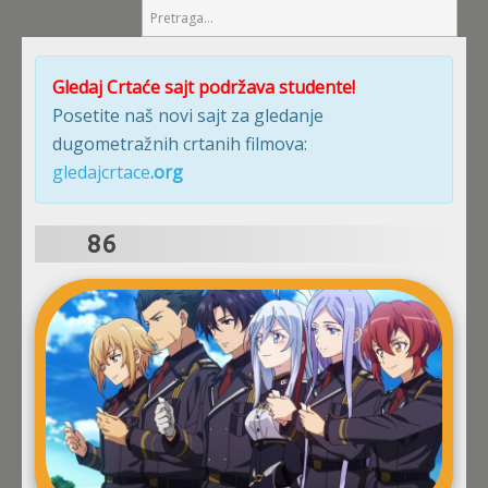
Gledaj Crtaće sajt podržava studente!
Posetite naš novi sajt za gledanje
dugometražnih crtanih filmova:
gledajcrtace
.org
86