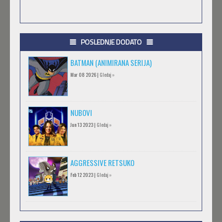
POSLEDNJE DODATO
BATMAN (ANIMIRANA SERIJA)
Mar 08 2026 |
Gledaj »
NUBOVI
Jun 13 2023 |
Gledaj »
AGGRESSIVE RETSUKO
Feb 12 2023 |
Gledaj »
.HACK//GIFT