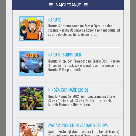
Feb 12 2023 |
Gledaj »
NAJGLEDANIJE
NARUTO
.HACK//LIMINALITY
Naruto Sinhronizovano na Srpski Opis : Na dan
rođenja Naruta Uzumakija Konoha je napadnuta od
Feb 12 2023 |
Gledaj »
strane devetorepe lisice demona. ...
NARUTO SHIPPUDEN
SOVA I EKIPA
Naruto Shippuden Prevedeno na Srpski Opis : Naruto
Feb 12 2023 |
Gledaj »
Shippuden je nastavak originalne animirane serije
Naruto. Priča prati nešto ...
BLOODIVORES
NINDŽA KORNJAČE (2012)
Feb 12 2023 |
Gledaj »
Nindža Kornjače (2012) Sinhronizovano na Srpski
(Server 1) i Hrvatski (Server 2) Opis : Ova verzija
Mladih Mutanata Nindža Korn...
AVANTURE KIDA OPASNOST
AVATAR: POSLEDNJI VLADAR VETROVA
Feb 12 2023 |
Gledaj »
Avatar: Poslednji vladar vetrova (The Last Airbender)
Sinhronizovano na Srpski Opis : Uloga Avatara jeste