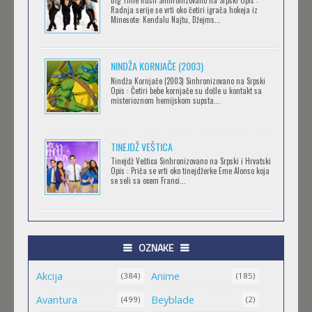
Radnja serije se vrti oko četiri igrača hokeja iz
Feb 12 2023 |
Gledaj »
Minesote: Kendalu Najtu, Džejms...
NINDŽA KORNJAČE (2003)
RECORD OF RAGNAROK
Nindža Kornjače (2003) Sinhronizovano na Srpski
Feb 11 2023 |
Gledaj »
Opis : Četiri bebe kornjače su došle u kontakt sa
misterioznom hemijskom supsta...
TORADORA
TINEJDŽ VEŠTICA
Feb 11 2023 |
Gledaj »
Tinejdž Veštica Sinhronizovano na Srpski i Hrvatski
Opis : Priča se vrti oko tinejdžerke Eme Alonso koja
se seli sa ocem Franci...
TRIGUN STAMPEDE
Feb 11 2023 |
Gledaj »
OZNAKE
Akcija
Anime
ORIENT
(384)
(185)
Feb 11 2023 |
Gledaj »
Avantura
Beyblade
(499)
(2)