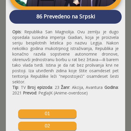
86 Prevedeno na Srpski
Opis
: Republika San Magnolija. Ovu zemlju je dugo
opsedala susedna imperija Giadian, koja je proizvela
seriju bespilotnih letelica po nazivu Legija. Nakon
nekoliko godina mukotrpnog istraživanja, Republika je
konačno razvila sopstvene autonomne dronove,
okrenuvši jednostranu borbu u rat bez žrtava—ili barem
tako vlada tvrdi. Istina je da rat bez prolivanja krvi ne
postoji. Iza utvrđenih zidina koje štite osamdeset pet
teritorija Republike leži "nepostojeći" osamdeset šesti
sektor.
Tip
: TV
Broj epizoda
: 23
Žanr
: Akcija, Avantura
Godina
:
2021
Prevod
: PeglaJK (Anime-overdose)
01
02