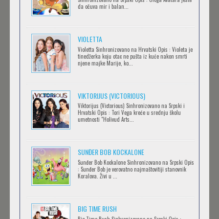
da očuva mir i balan...
IPAK SE OKREĆE (GALILEO: EPPUR SI MUOVE)
Feb 12 2023 |
Gledaj »
VIOLETTA
Violetta Sinhronizovano na Hrvatski Opis : Violeta je
tinedžerka koju otac ne pušta iz kuće nakon smrti
njene majke Marije, ko...
OBLUTAK
Feb 12 2023 |
Gledaj »
VIKTORIJUS (VICTORIOUS)
Viktorijus (Victorious) Sinhronizovano na Srpski i
Hrvatski Opis : Tori Vega kreće u srednju školu
SERVAMP
umetnosti "Holivud Arts...
Feb 12 2023 |
Gledaj »
SUNĐER BOB KOCKALONE
Sunđer Bob Kockalone Sinhronizovano na Srpski Opis
2.43: SEIIN HIGH SCHOOL BOYS VOLLEYBALL
: Sunđer Bob je verovatno najmaštovitiji stanovnik
Koralova. Živi u ...
TEAM
Feb 12 2023 |
Gledaj »
BIG TIME RUSH
CLEAN FREAK! AOYAMA-KUN
Big Time Rush Sinhronizovano na Srpski Opis :