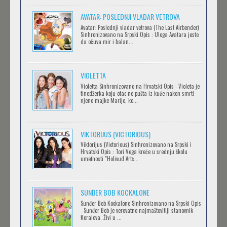
AVANTURE KIDA OPASNOST
AVATAR: POSLEDNJI VLADAR VETROVA
Feb 12 2023 |
Gledaj »
Avatar: Poslednji vladar vetrova (The Last Airbender)
Sinhronizovano na Srpski Opis : Uloga Avatara jeste
da očuva mir i balan...
IPAK SE OKREĆE (GALILEO: EPPUR SI MUOVE)
Feb 12 2023 |
Gledaj »
VIOLETTA
Violetta Sinhronizovano na Hrvatski Opis : Violeta je
tinedžerka koju otac ne pušta iz kuće nakon smrti
njene majke Marije, ko...
OBLUTAK
Feb 12 2023 |
Gledaj »
VIKTORIJUS (VICTORIOUS)
Viktorijus (Victorious) Sinhronizovano na Srpski i
Hrvatski Opis : Tori Vega kreće u srednju školu
SERVAMP
umetnosti "Holivud Arts...
Feb 12 2023 |
Gledaj »
SUNĐER BOB KOCKALONE
Sunđer Bob Kockalone Sinhronizovano na Srpski Opis
2.43: SEIIN HIGH SCHOOL BOYS VOLLEYBALL
: Sunđer Bob je verovatno najmaštovitiji stanovnik
Koralova. Živi u ...
TEAM