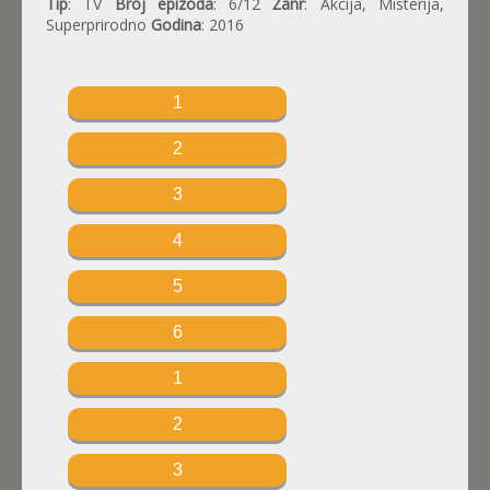
Tip
: TV
Broj epizoda
: 6/12
Žanr
: Akcija, Misterija,
Superprirodno
Godina
: 2016
1
2
3
4
5
6
1
2
3