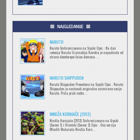
.HACK//GIFT
Feb 12 2023 |
Gledaj »
NAJGLEDANIJE
NARUTO
.HACK//LIMINALITY
Naruto Sinhronizovano na Srpski Opis : Na dan
rođenja Naruta Uzumakija Konoha je napadnuta od
Feb 12 2023 |
Gledaj »
strane devetorepe lisice demona. ...
NARUTO SHIPPUDEN
SOVA I EKIPA
Naruto Shippuden Prevedeno na Srpski Opis : Naruto
Feb 12 2023 |
Gledaj »
Shippuden je nastavak originalne animirane serije
Naruto. Priča prati nešto ...
BLOODIVORES
NINDŽA KORNJAČE (2012)
Feb 12 2023 |
Gledaj »
Nindža Kornjače (2012) Sinhronizovano na Srpski
(Server 1) i Hrvatski (Server 2) Opis : Ova verzija
Mladih Mutanata Nindža Korn...