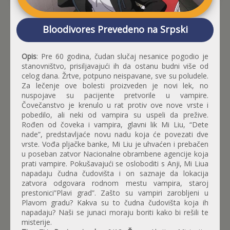
Bloodivores Prevedeno na Srpski
Opis
: Pre 60 godina, čudan slučaj nesanice pogodio je
stanovništvo, prisiljavajući ih da ostanu budni više od
celog dana. Žrtve, potpuno neispavane, sve su poludele.
Za lečenje ove bolesti proizveden je novi lek, no
nuspojave su pacijente pretvorile u vampire.
Čovečanstvo je krenulo u rat protiv ove nove vrste i
pobedilo, ali neki od vampira su uspeli da prežive.
Rođen od čoveka i vampira, glavni lik Mi Liu, “Dete
nade”, predstavljaće novu nadu koja će povezati dve
vrste. Vođa pljačke banke, Mi Liu je uhvaćen i prebačen
u poseban zatvor Nacionalne obrambene agencije koja
prati vampire. Pokušavajući se osloboditi s Anji, Mi Liua
napadaju čudna čudovišta i on saznaje da lokacija
zatvora odgovara rodnom mestu vampira, staroj
prestonici”Plavi grad”. Zašto su vampiri zarobljeni u
Plavom gradu? Kakva su to čudna čudovišta koja ih
napadaju? Naši se junaci moraju boriti kako bi rešili te
misterije.