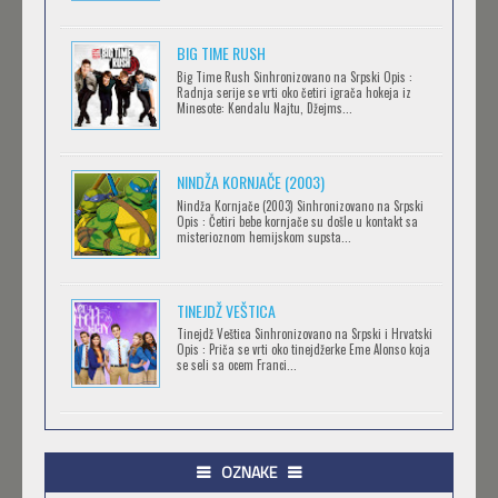
Feb 12 2023 |
Gledaj »
BIG TIME RUSH
CLEAN FREAK! AOYAMA-KUN
Big Time Rush Sinhronizovano na Srpski Opis :
Radnja serije se vrti oko četiri igrača hokeja iz
Feb 12 2023 |
Gledaj »
Minesote: Kendalu Najtu, Džejms...
NINDŽA KORNJAČE (2003)
RECORD OF RAGNAROK
Nindža Kornjače (2003) Sinhronizovano na Srpski
Feb 11 2023 |
Gledaj »
Opis : Četiri bebe kornjače su došle u kontakt sa
misterioznom hemijskom supsta...
TORADORA
TINEJDŽ VEŠTICA
Feb 11 2023 |
Gledaj »
Tinejdž Veštica Sinhronizovano na Srpski i Hrvatski
Opis : Priča se vrti oko tinejdžerke Eme Alonso koja
se seli sa ocem Franci...
TRIGUN STAMPEDE
Feb 11 2023 |
Gledaj »
OZNAKE