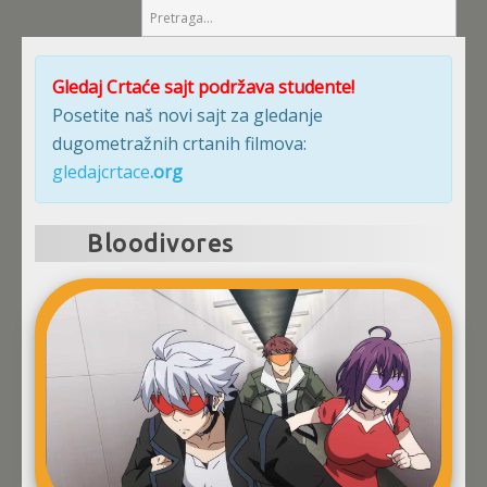
Gledaj Crtaće sajt podržava studente!
Posetite naš novi sajt za gledanje
dugometražnih crtanih filmova:
gledajcrtace
.org
Bloodivores