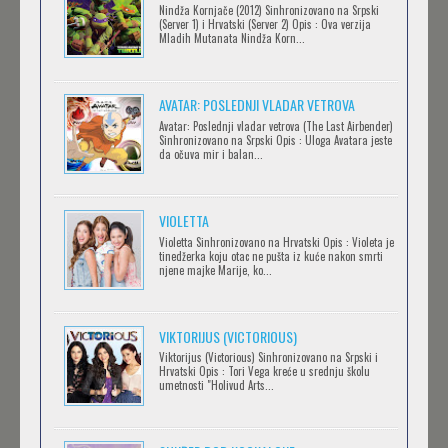
Feb 12 2023 |
Gledaj »
Nindža Kornjače (2012) Sinhronizovano na Srpski
(Server 1) i Hrvatski (Server 2) Opis : Ova verzija
Mladih Mutanata Nindža Korn...
AVANTURE KIDA OPASNOST
AVATAR: POSLEDNJI VLADAR VETROVA
Feb 12 2023 |
Gledaj »
Avatar: Poslednji vladar vetrova (The Last Airbender)
Sinhronizovano na Srpski Opis : Uloga Avatara jeste
da očuva mir i balan...
IPAK SE OKREĆE (GALILEO: EPPUR SI MUOVE)
Feb 12 2023 |
Gledaj »
VIOLETTA
Violetta Sinhronizovano na Hrvatski Opis : Violeta je
tinedžerka koju otac ne pušta iz kuće nakon smrti
njene majke Marije, ko...
OBLUTAK
Feb 12 2023 |
Gledaj »
VIKTORIJUS (VICTORIOUS)
Viktorijus (Victorious) Sinhronizovano na Srpski i
Hrvatski Opis : Tori Vega kreće u srednju školu
SERVAMP
umetnosti "Holivud Arts...
Feb 12 2023 |
Gledaj »