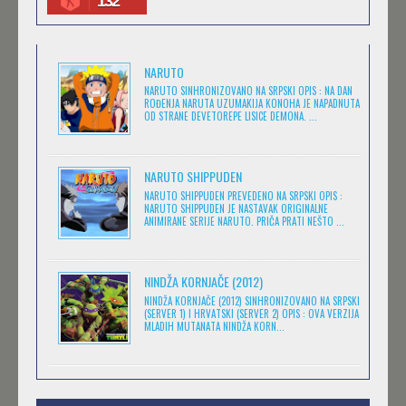
132
magija
Masa
(4)
(1)
.HACK//LEGEND OF THE TWILIGHT
Medved
Minimax
(1)
(25)
Feb 11 2023 |
Gledaj »
NARUTO
Misterija
Muzika
(7)
(6)
NARUTO SINHRONIZOVANO NA SRPSKI OPIS : NA DAN
ROĐENJA NARUTA UZUMAKIJA KONOHA JE NAPADNUTA
Naučna Fantastika
Nickelodeon
(11)
OD STRANE DEVETOREPE LISICE DEMONA. ...
(14)
.HACK//SIGN
Prevedeno
(173)
Feb 11 2023 |
Gledaj »
Romantika
Serija
(13)
(27)
NARUTO SHIPPUDEN
NARUTO SHIPPUDEN PREVEDENO NA SRPSKI OPIS :
Sinhronizovano
Škola
(400)
(1)
NARUTO SHIPPUDEN JE NASTAVAK ORIGINALNE
ANIMIRANE SERIJE NARUTO. PRIČA PRATI NEŠTO ...
BEM
Sport
Srpski
(11)
(507)
Feb 11 2023 |
Gledaj »
Srpski.
Srpski. Yugioh
(1)
(1)
NINDŽA KORNJAČE (2012)
Strašne priče za
Titlovano
(11)
NINDŽA KORNJAČE (2012) SINHRONIZOVANO NA SRPSKI
plašljivu decu
(1)
(SERVER 1) I HRVATSKI (SERVER 2) OPIS : OVA VERZIJA
DARWIN'S GAME
Triler
(1)
MLADIH MUTANATA NINDŽA KORN...
Feb 11 2023 |
Gledaj »
Ultra
Western
(32)
(1)
Yu-Gi-Oh! Zexal
Za decu
(1)
(3)