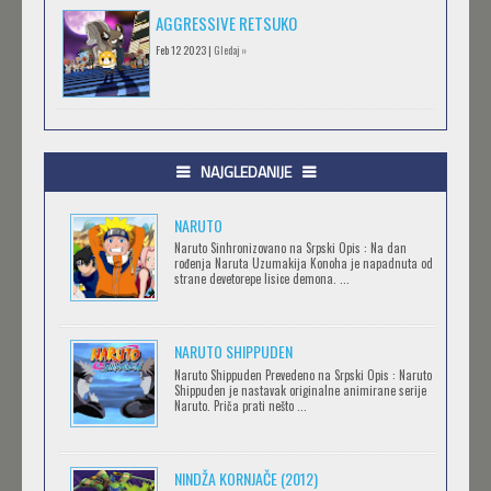
AGGRESSIVE RETSUKO
Feb 12 2023 |
Gledaj »
.HACK//GIFT
Feb 12 2023 |
Gledaj »
NAJGLEDANIJE
NARUTO
.HACK//LIMINALITY
Naruto Sinhronizovano na Srpski Opis : Na dan
rođenja Naruta Uzumakija Konoha je napadnuta od
Feb 12 2023 |
Gledaj »
strane devetorepe lisice demona. ...
NARUTO SHIPPUDEN
SOVA I EKIPA
Naruto Shippuden Prevedeno na Srpski Opis : Naruto
Feb 12 2023 |
Gledaj »
Shippuden je nastavak originalne animirane serije
Naruto. Priča prati nešto ...
BLOODIVORES
NINDŽA KORNJAČE (2012)