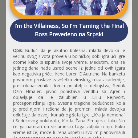
I’m the Villainess, So I’m Taming the Final
Boss Prevedeno na Srpski
Opis
: Budući da je akutno bolesna, mlada devojka je
većinu svog života provela u bolničkoj sobi igrajući igre
otome kako bi ispunila svoje vreme. Međutim, ona se
jednog dana nađe usred scene iz jedne od ovih igara
kao negativka priče, Irene Loren D’Autriche. Na banketu
povodom proslave završetka zimskog roka akademije,
prestolonaslednik i Irenin prijatelj iz detinjstva, Sedrik
Džin Elmajer, javno poništava veridbu sa Ajren i
objavljuje da je zaljubljen u Liliju Rejnvort,
protagonistkinju igre. Svesna tragične budućnosti koja
je pred njom i rešena da je promeni, mlada devojka
odlučuje da osvoji konačnog šefa igre, „Kralja demona“
i Sedrikovog polubrata, Kloda Žana Elmajera, tako što
će ga naterati da se umesto toga zaljubi u nju. Kako
vreme ističe, može li Irena uspeti u svojim planovima ili