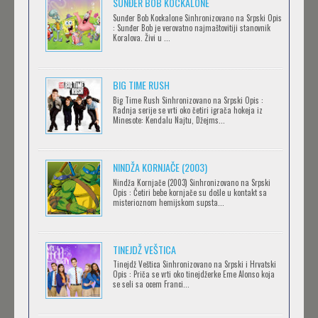
SUNĐER BOB KOCKALONE
Sunđer Bob Kockalone Sinhronizovano na Srpski Opis
2.43: SEIIN HIGH SCHOOL BOYS VOLLEYBALL
: Sunđer Bob je verovatno najmaštovitiji stanovnik
Koralova. Živi u ...
TEAM
Feb 12 2023 |
Gledaj »
BIG TIME RUSH
CLEAN FREAK! AOYAMA-KUN
Big Time Rush Sinhronizovano na Srpski Opis :
Radnja serije se vrti oko četiri igrača hokeja iz
Feb 12 2023 |
Gledaj »
Minesote: Kendalu Najtu, Džejms...
NINDŽA KORNJAČE (2003)
RECORD OF RAGNAROK
Nindža Kornjače (2003) Sinhronizovano na Srpski
Feb 11 2023 |
Gledaj »
Opis : Četiri bebe kornjače su došle u kontakt sa
misterioznom hemijskom supsta...
TORADORA
TINEJDŽ VEŠTICA
Feb 11 2023 |
Gledaj »
Tinejdž Veštica Sinhronizovano na Srpski i Hrvatski
Opis : Priča se vrti oko tinejdžerke Eme Alonso koja
se seli sa ocem Franci...
TRIGUN STAMPEDE