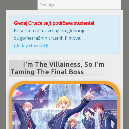
Gledaj Crtaće sajt podržava studente!
Posetite naš novi sajt za gledanje
dugometražnih crtanih filmova:
gledajcrtace
.org
I’m The Villainess, So I’m
Taming The Final Boss