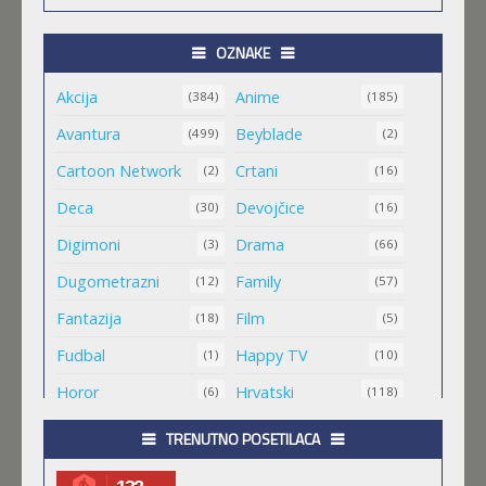
Feb 11 2023 |
Gledaj »
OZNAKE
Akcija
Anime
ORIENT
(384)
(185)
Feb 11 2023 |
Gledaj »
Avantura
Beyblade
(499)
(2)
Cartoon Network
Crtani
(2)
(16)
MALI MEDA ČARLI
Deca
Devojčice
(30)
(16)
Feb 11 2023 |
Gledaj »
Digimoni
Drama
(3)
(66)
Dugometrazni
Family
(12)
(57)
MAO MAO HEROJI CISTOG SRCA
Fantazija
Film
(18)
(5)
Feb 11 2023 |
Gledaj »
Fudbal
Happy TV
(1)
(10)
Horor
Hrvatski
(6)
(118)
.HACK//ROOTS
Igra
Jugio
(8)
(1)
TRENUTNO POSETILACA
Feb 11 2023 |
Gledaj »
Komedija
Kratkometrazni
(152)
(561)