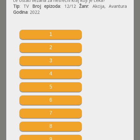
će ostati vezana za nesrećni kraj koji je čeka?
Tip
: TV
Broj epizoda
: 12/12
Žanr
: Akcija, Avantura
Godina
: 2022
1
2
3
4
5
6
7
8
9