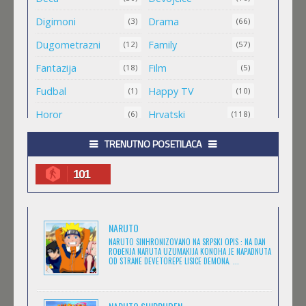
Feb 11 2023 |
Gledaj »
Digimoni
Drama
(3)
(66)
Dugometrazni
Family
(12)
(57)
MAO MAO HEROJI CISTOG SRCA
Fantazija
Film
(18)
(5)
Feb 11 2023 |
Gledaj »
Fudbal
Happy TV
(1)
(10)
Horor
Hrvatski
(6)
(118)
.HACK//ROOTS
Igra
Jugio
(8)
(1)
TRENUTNO POSETILACA
Feb 11 2023 |
Gledaj »
Komedija
Kratkometrazni
(152)
(561)
101
magija
Masa
(4)
(1)
.HACK//LEGEND OF THE TWILIGHT
Medved
Minimax
(1)
(25)
Feb 11 2023 |
Gledaj »
NARUTO
Misterija
Muzika
(7)
(6)
NARUTO SINHRONIZOVANO NA SRPSKI OPIS : NA DAN
ROĐENJA NARUTA UZUMAKIJA KONOHA JE NAPADNUTA
Naučna Fantastika
Nickelodeon
(11)
OD STRANE DEVETOREPE LISICE DEMONA. ...
(14)
.HACK//SIGN
Prevedeno
(173)
Feb 11 2023 |
Gledaj »
Romantika
Serija
(13)
(27)