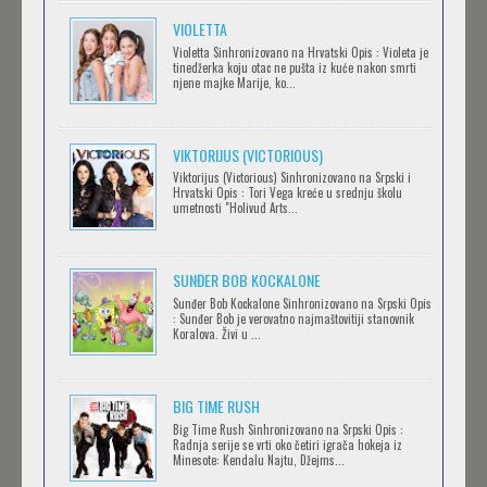
Feb 12 2023 |
Gledaj »
VIOLETTA
Violetta Sinhronizovano na Hrvatski Opis : Violeta je
tinedžerka koju otac ne pušta iz kuće nakon smrti
njene majke Marije, ko...
OBLUTAK
Feb 12 2023 |
Gledaj »
VIKTORIJUS (VICTORIOUS)
Viktorijus (Victorious) Sinhronizovano na Srpski i
Hrvatski Opis : Tori Vega kreće u srednju školu
SERVAMP
umetnosti "Holivud Arts...
Feb 12 2023 |
Gledaj »
SUNĐER BOB KOCKALONE
Sunđer Bob Kockalone Sinhronizovano na Srpski Opis
2.43: SEIIN HIGH SCHOOL BOYS VOLLEYBALL
: Sunđer Bob je verovatno najmaštovitiji stanovnik
Koralova. Živi u ...
TEAM
Feb 12 2023 |
Gledaj »
BIG TIME RUSH
CLEAN FREAK! AOYAMA-KUN
Big Time Rush Sinhronizovano na Srpski Opis :
Radnja serije se vrti oko četiri igrača hokeja iz
Feb 12 2023 |
Gledaj »
Minesote: Kendalu Najtu, Džejms...