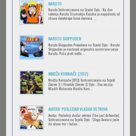
NARUTO
.HACK//LIMINALITY
Naruto Sinhronizovano na Srpski Opis : Na dan
rođenja Naruta Uzumakija Konoha je napadnuta od
Feb 12 2023 |
Gledaj »
strane devetorepe lisice demona. ...
NARUTO SHIPPUDEN
SOVA I EKIPA
Naruto Shippuden Prevedeno na Srpski Opis : Naruto
Feb 12 2023 |
Gledaj »
Shippuden je nastavak originalne animirane serije
Naruto. Priča prati nešto ...
BLOODIVORES
NINDŽA KORNJAČE (2012)
Feb 12 2023 |
Gledaj »
Nindža Kornjače (2012) Sinhronizovano na Srpski
(Server 1) i Hrvatski (Server 2) Opis : Ova verzija
Mladih Mutanata Nindža Korn...
AVANTURE KIDA OPASNOST
AVATAR: POSLEDNJI VLADAR VETROVA
Feb 12 2023 |
Gledaj »
Avatar: Poslednji vladar vetrova (The Last Airbender)
Sinhronizovano na Srpski Opis : Uloga Avatara jeste
da očuva mir i balan...
IPAK SE OKREĆE (GALILEO: EPPUR SI MUOVE)