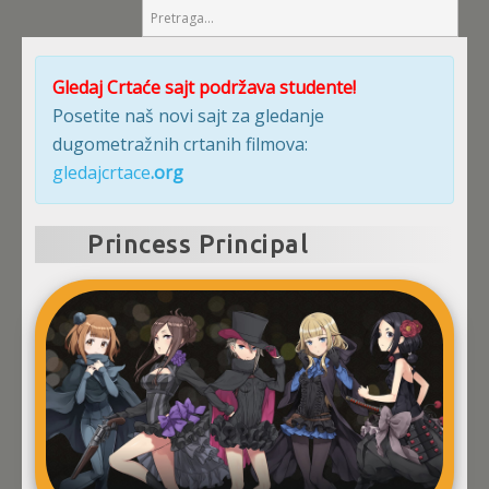
Gledaj Crtaće sajt podržava studente!
Posetite naš novi sajt za gledanje
dugometražnih crtanih filmova:
gledajcrtace
.org
Princess Principal