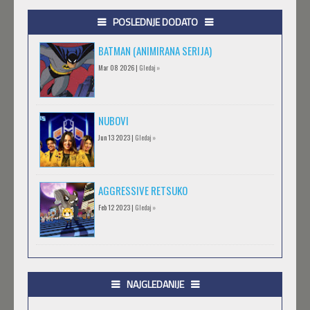
POSLEDNJE DODATO
BATMAN (ANIMIRANA SERIJA)
Mar 08 2026 |
Gledaj »
NUBOVI
Jun 13 2023 |
Gledaj »
AGGRESSIVE RETSUKO
Feb 12 2023 |
Gledaj »
.HACK//GIFT
Feb 12 2023 |
Gledaj »
NAJGLEDANIJE