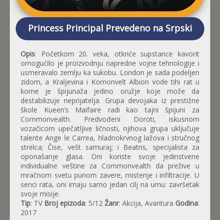
Princess Principal Prevedeno na Srpski
Opis
: Početkom 20. veka, otkriće supstance kavorit
omogućilo je proizvodnju napredne vojne tehnologije i
usmeravalo zemlju ka sukobu. London je sada podeljen
zidom, a Kraljevina i Komonvelt Albion vode tihi rat u
kome je špijunaža jedino oružje koje može da
destabilizuje neprijatelja. Grupa devojaka iz prestižne
škole Kueen’s Maifaire radi kao tajni špijuni za
Commonvealth. Predvođeni Doroti, iskusnom
vozačicom upečatljive ličnosti, njihova grupa uključuje
talente Ange le Carrea, hladnokrvnog lažova i stručnog
strelca; Čise, vešt samuraj; i Beatris, specijalista za
oponašanje glasa. Oni koriste svoje jedinstvene
individualne veštine za Commonvealth da prežive u
mračnom svetu punom zavere, misterije i infiltracije. U
senci rata, oni imaju samo jedan cilj na umu: završetak
svoje misije.
Tip
: TV
Broj epizoda
: 5/12
Žanr
: Akcija, Avantura
Godina
:
2017