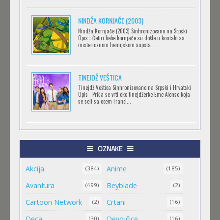
NINDŽA KORNJAČE (2003)
RECORD OF RAGNAROK
Nindža Kornjače (2003) Sinhronizovano na Srpski
Feb 11 2023 |
Gledaj »
Opis : Četiri bebe kornjače su došle u kontakt sa
misterioznom hemijskom supsta...
TORADORA
TINEJDŽ VEŠTICA
Feb 11 2023 |
Gledaj »
Tinejdž Veštica Sinhronizovano na Srpski i Hrvatski
Opis : Priča se vrti oko tinejdžerke Eme Alonso koja
se seli sa ocem Franci...
TRIGUN STAMPEDE
Feb 11 2023 |
Gledaj »
OZNAKE
Akcija
Anime
ORIENT
(384)
(185)
Feb 11 2023 |
Gledaj »
Avantura
Beyblade
(499)
(2)
Cartoon Network
Crtani
(2)
(16)
MALI MEDA ČARLI
Deca
Devojčice
(30)
(16)