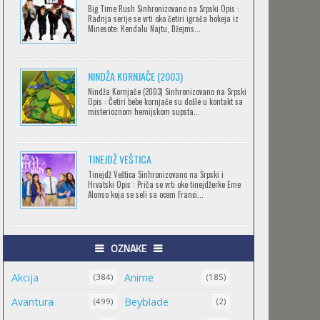
Big Time Rush Sinhronizovano na Srpski Opis :
CLEAN FREAK! AOYAMA-KUN
Radnja serije se vrti oko četiri igrača hokeja iz
Minesote: Kendalu Najtu, Džejms...
Feb 12 2023 |
Gledaj »
NINDŽA KORNJAČE (2003)
RECORD OF RAGNAROK
Nindža Kornjače (2003) Sinhronizovano na Srpski
Opis : Četiri bebe kornjače su došle u kontakt sa
Feb 11 2023 |
Gledaj »
misterioznom hemijskom supsta...
TINEJDŽ VEŠTICA
TORADORA
Tinejdž Veštica Sinhronizovano na Srpski i
Feb 11 2023 |
Gledaj »
Hrvatski Opis : Priča se vrti oko tinejdžerke Eme
Alonso koja se seli sa ocem Franci...
TRIGUN STAMPEDE
OZNAKE
Feb 11 2023 |
Gledaj »
Akcija
Anime
(384)
(185)
Avantura
Beyblade
(499)
(2)
ORIENT