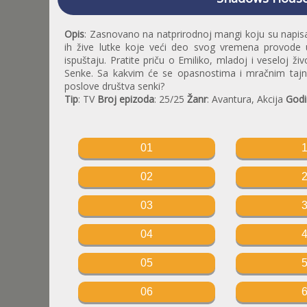
Opis
: Zasnovano na natprirodnoj mangi koju su napisal
ih žive lutke koje veći deo svog vremena provode u
ispuštaju. Pratite priču o Emiliko, mladoj i veseloj ži
Senke. Sa kakvim će se opasnostima i mračnim tajna
poslove društva senki?
Tip
: TV
Broj epizoda
: 25/25
Žanr
: Avantura, Akcija
Godi
01
02
03
04
05
06