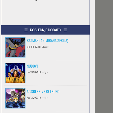
POSLEDNJE DODATO
BATMAN (ANIMIRANA SERIJA)
Mar 08 2026 |
Gledaj »
NUBOVI
Jun 13 2023 |
Gledaj »
AGGRESSIVE RETSUKO
Feb 12 2023 |
Gledaj »