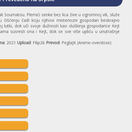
i Soumatou. Plemići senke bez lica žive u ogromnoj vili, služe
 čišćenju čađi koju njihovi misteriozni gospodari beskrajno
voj lutki, dok uči svoje dužnosti kao sluškinja gospodarice Kejt
ma susresti ona i Kejt, dok se sve više upliću u unutrašnje
na
: 2021
Upload
: Filip26
Prevod
: PeglaJK (Anime-overdose)
1
2
3
4
5
6