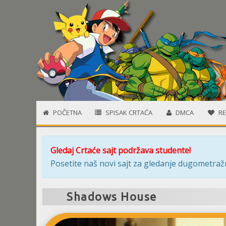
POČETNA
SPISAK CRTAĆA
DMCA
RE
Gledaj Crtaće sajt podržava studente!
Posetite naš novi sajt za gledanje dugometražn
Shadows House