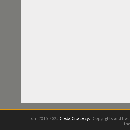
From 2016-2025
GledajCrtace.xyz
. Copyrights and tra
the