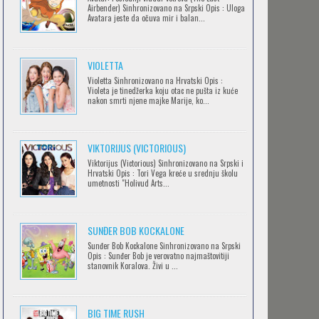
Airbender) Sinhronizovano na Srpski Opis : Uloga
Avatara jeste da očuva mir i balan...
IPAK SE OKREĆE (GALILEO: EPPUR SI
VIOLETTA
MUOVE)
Violetta Sinhronizovano na Hrvatski Opis :
Feb 12 2023 |
Gledaj »
Violeta je tinedžerka koju otac ne pušta iz kuće
nakon smrti njene majke Marije, ko...
OBLUTAK
Feb 12 2023 |
Gledaj »
VIKTORIJUS (VICTORIOUS)
Viktorijus (Victorious) Sinhronizovano na Srpski i
Hrvatski Opis : Tori Vega kreće u srednju školu
umetnosti "Holivud Arts...
SERVAMP
Feb 12 2023 |
Gledaj »
SUNĐER BOB KOCKALONE
Sunđer Bob Kockalone Sinhronizovano na Srpski
Opis : Sunđer Bob je verovatno najmaštovitiji
2.43: SEIIN HIGH SCHOOL BOYS
stanovnik Koralova. Živi u ...
VOLLEYBALL TEAM
Feb 12 2023 |
Gledaj »
BIG TIME RUSH