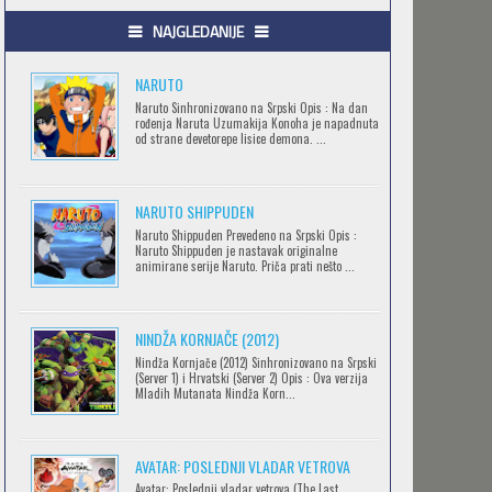
.HACK//GIFT
NAJGLEDANIJE
Feb 12 2023 |
Gledaj »
NARUTO
Naruto Sinhronizovano na Srpski Opis : Na dan
rođenja Naruta Uzumakija Konoha je napadnuta
.HACK//LIMINALITY
od strane devetorepe lisice demona. ...
Feb 12 2023 |
Gledaj »
NARUTO SHIPPUDEN
SOVA I EKIPA
Naruto Shippuden Prevedeno na Srpski Opis :
Naruto Shippuden je nastavak originalne
Feb 12 2023 |
Gledaj »
animirane serije Naruto. Priča prati nešto ...
NINDŽA KORNJAČE (2012)
BLOODIVORES
Nindža Kornjače (2012) Sinhronizovano na Srpski
Feb 12 2023 |
Gledaj »
(Server 1) i Hrvatski (Server 2) Opis : Ova verzija
Mladih Mutanata Nindža Korn...
AVANTURE KIDA OPASNOST
AVATAR: POSLEDNJI VLADAR VETROVA
Feb 12 2023 |
Gledaj »
Avatar: Poslednji vladar vetrova (The Last