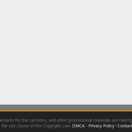
demarks for the cartoons, and other promotional materials are held by
 fair use clause of the Copyright Law.
DMCA - Privacy Policy
l
Contact