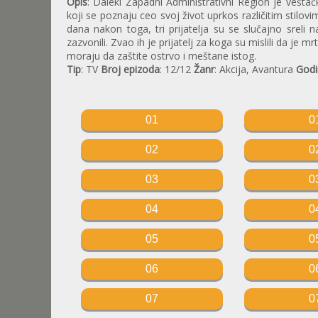
Opis
: Daleki Zapadni Administrativni Region je veštačk
koji se poznaju ceo svoj život uprkos različitim stilo
dana nakon toga, tri prijatelja su se slučajno sreli 
zazvonili. Zvao ih je prijatelj za koga su mislili da je m
moraju da zaštite ostrvo i meštane istog.
Tip
: TV
Broj epizoda
: 12/12
Žanr
: Akcija, Avantura
Godi
01
0
02
0
03
0
04
0
05
0
06
0
07
0