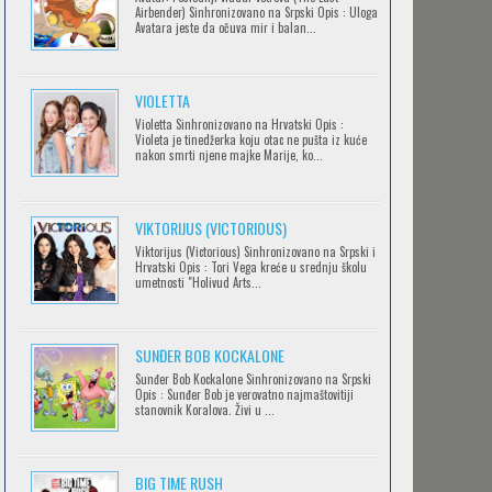
Airbender) Sinhronizovano na Srpski Opis : Uloga
Avatara jeste da očuva mir i balan...
IPAK SE OKREĆE (GALILEO: EPPUR SI
VIOLETTA
MUOVE)
Violetta Sinhronizovano na Hrvatski Opis :
Feb 12 2023 |
Gledaj »
Violeta je tinedžerka koju otac ne pušta iz kuće
nakon smrti njene majke Marije, ko...
OBLUTAK
Feb 12 2023 |
Gledaj »
VIKTORIJUS (VICTORIOUS)
Viktorijus (Victorious) Sinhronizovano na Srpski i
Hrvatski Opis : Tori Vega kreće u srednju školu
umetnosti "Holivud Arts...
SERVAMP
Feb 12 2023 |
Gledaj »
SUNĐER BOB KOCKALONE
Sunđer Bob Kockalone Sinhronizovano na Srpski
Opis : Sunđer Bob je verovatno najmaštovitiji
2.43: SEIIN HIGH SCHOOL BOYS
stanovnik Koralova. Živi u ...
VOLLEYBALL TEAM
Feb 12 2023 |
Gledaj »
BIG TIME RUSH