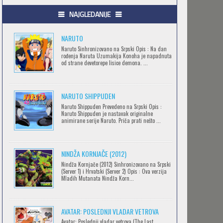
.HACK//GIFT
NAJGLEDANIJE
Feb 12 2023 |
Gledaj »
NARUTO
Naruto Sinhronizovano na Srpski Opis : Na dan
rođenja Naruta Uzumakija Konoha je napadnuta
.HACK//LIMINALITY
od strane devetorepe lisice demona. ...
Feb 12 2023 |
Gledaj »
NARUTO SHIPPUDEN
SOVA I EKIPA
Naruto Shippuden Prevedeno na Srpski Opis :
Naruto Shippuden je nastavak originalne
Feb 12 2023 |
Gledaj »
animirane serije Naruto. Priča prati nešto ...
NINDŽA KORNJAČE (2012)
BLOODIVORES
Nindža Kornjače (2012) Sinhronizovano na Srpski
Feb 12 2023 |
Gledaj »
(Server 1) i Hrvatski (Server 2) Opis : Ova verzija
Mladih Mutanata Nindža Korn...
AVANTURE KIDA OPASNOST
AVATAR: POSLEDNJI VLADAR VETROVA
Feb 12 2023 |
Gledaj »
Avatar: Poslednji vladar vetrova (The Last