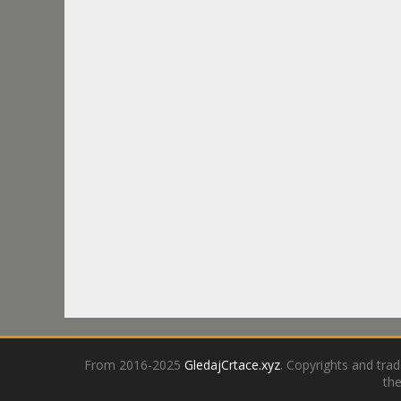
From 2016-2025
GledajCrtace.xyz
. Copyrights and tra
the