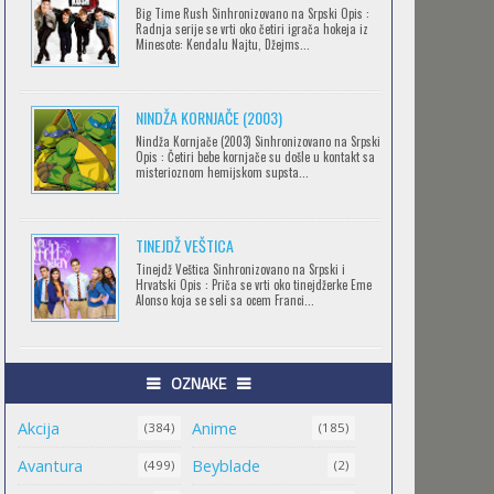
Big Time Rush Sinhronizovano na Srpski Opis :
CLEAN FREAK! AOYAMA-KUN
Radnja serije se vrti oko četiri igrača hokeja iz
Minesote: Kendalu Najtu, Džejms...
Feb 12 2023 |
Gledaj »
NINDŽA KORNJAČE (2003)
RECORD OF RAGNAROK
Nindža Kornjače (2003) Sinhronizovano na Srpski
Opis : Četiri bebe kornjače su došle u kontakt sa
Feb 11 2023 |
Gledaj »
misterioznom hemijskom supsta...
TINEJDŽ VEŠTICA
TORADORA
Tinejdž Veštica Sinhronizovano na Srpski i
Feb 11 2023 |
Gledaj »
Hrvatski Opis : Priča se vrti oko tinejdžerke Eme
Alonso koja se seli sa ocem Franci...
TRIGUN STAMPEDE
OZNAKE
Feb 11 2023 |
Gledaj »
Akcija
Anime
(384)
(185)
Avantura
Beyblade
(499)
(2)
ORIENT