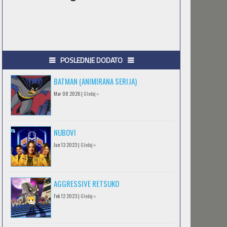
POSLEDNJE DODATO
BATMAN (ANIMIRANA SERIJA)
Mar 08 2026 |
Gledaj »
NUBOVI
Jun 13 2023 |
Gledaj »
AGGRESSIVE RETSUKO
Feb 12 2023 |
Gledaj »