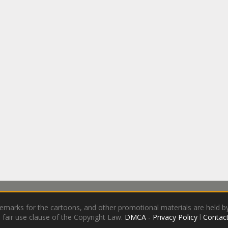
demarks for the cartoons, and other promotional materials are held by
 fair use clause of the Copyright Law.
DMCA - Privacy Policy
l
Contact