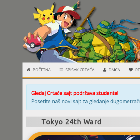
POČETNA
SPISAK CRTAĆA
DMCA
RE
Gledaj Crtaće sajt podržava studente!
Posetite naš novi sajt za gledanje dugometražn
Tokyo 24th Ward