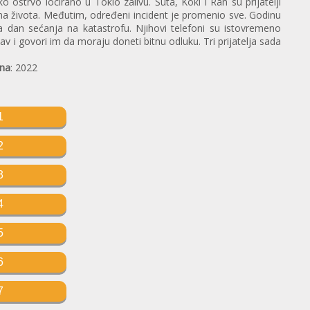
o ostrvo locirano u Tokio zalivu. Šuta, Koki i Ran su prijatelji
vima života. Međutim, određeni incident je promenio sve. Godinu
na dan sećanja na katastrofu. Njihovi telefoni su istovremeno
rtav i govori im da moraju doneti bitnu odluku. Tri prijatelja sada
na
: 2022
1
2
3
4
5
6
7