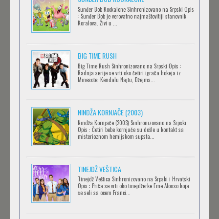
Sunđer Bob Kockalone Sinhronizovano na Srpski Opis
2.43: SEIIN HIGH SCHOOL BOYS VOLLEYBALL
: Sunđer Bob je verovatno najmaštovitiji stanovnik
Koralova. Živi u ...
TEAM
Feb 12 2023 |
Gledaj »
BIG TIME RUSH
CLEAN FREAK! AOYAMA-KUN
Big Time Rush Sinhronizovano na Srpski Opis :
Radnja serije se vrti oko četiri igrača hokeja iz
Feb 12 2023 |
Gledaj »
Minesote: Kendalu Najtu, Džejms...
NINDŽA KORNJAČE (2003)
RECORD OF RAGNAROK
Nindža Kornjače (2003) Sinhronizovano na Srpski
Feb 11 2023 |
Gledaj »
Opis : Četiri bebe kornjače su došle u kontakt sa
misterioznom hemijskom supsta...
TORADORA
TINEJDŽ VEŠTICA
Feb 11 2023 |
Gledaj »
Tinejdž Veštica Sinhronizovano na Srpski i Hrvatski
Opis : Priča se vrti oko tinejdžerke Eme Alonso koja
se seli sa ocem Franci...
TRIGUN STAMPEDE