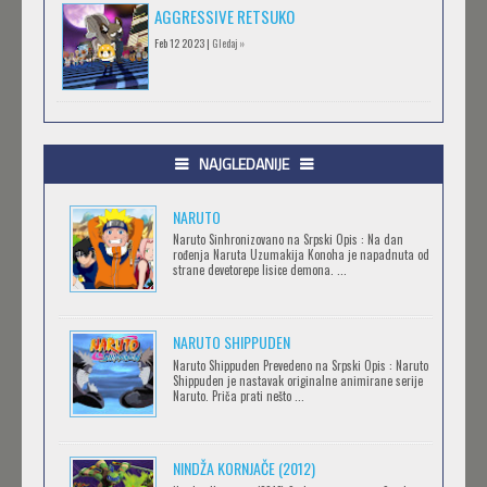
AGGRESSIVE RETSUKO
Feb 12 2023 |
Gledaj »
.HACK//GIFT
Feb 12 2023 |
Gledaj »
NAJGLEDANIJE
NARUTO
.HACK//LIMINALITY
Naruto Sinhronizovano na Srpski Opis : Na dan
rođenja Naruta Uzumakija Konoha je napadnuta od
Feb 12 2023 |
Gledaj »
strane devetorepe lisice demona. ...
NARUTO SHIPPUDEN
SOVA I EKIPA
Naruto Shippuden Prevedeno na Srpski Opis : Naruto
Feb 12 2023 |
Gledaj »
Shippuden je nastavak originalne animirane serije
Naruto. Priča prati nešto ...
BLOODIVORES
NINDŽA KORNJAČE (2012)
Feb 12 2023 |
Gledaj »