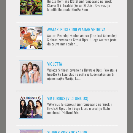
Nindža Kornjače (2012) Sinhronizovano na Srpski
(Server 1) i Hrvatski (Server 2) Opis : Ova verzija
Mladih Mutanata Nindža Korn...
AVANTURE KIDA OPASNOST
AVATAR: POSLEDNJI VLADAR VETROVA
Feb 12 2023 |
Gledaj »
Avatar: Poslednji vladar vetrova (The Last Airbender)
Sinhronizovano na Srpski Opis : Uloga Avatara jeste
da očuva mir i balan...
IPAK SE OKREĆE (GALILEO: EPPUR SI MUOVE)
Feb 12 2023 |
Gledaj »
VIOLETTA
Violetta Sinhronizovano na Hrvatski Opis : Violeta je
tinedžerka koju otac ne pušta iz kuće nakon smrti
njene majke Marije, ko...
OBLUTAK
Feb 12 2023 |
Gledaj »
VIKTORIJUS (VICTORIOUS)
Viktorijus (Victorious) Sinhronizovano na Srpski i
Hrvatski Opis : Tori Vega kreće u srednju školu
SERVAMP
umetnosti "Holivud Arts...
Feb 12 2023 |
Gledaj »
SUNĐER BOB KOCKALONE