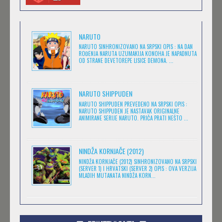
magija
Masa
(4)
(1)
.HACK//LEGEND OF THE TWILIGHT
Medved
Minimax
(1)
(25)
Feb 11 2023 |
Gledaj »
NARUTO
Misterija
Muzika
(7)
(6)
NARUTO SINHRONIZOVANO NA SRPSKI OPIS : NA DAN
ROĐENJA NARUTA UZUMAKIJA KONOHA JE NAPADNUTA
Naučna Fantastika
Nickelodeon
(11)
OD STRANE DEVETOREPE LISICE DEMONA. ...
(14)
.HACK//SIGN
Prevedeno
(173)
Feb 11 2023 |
Gledaj »
Romantika
Serija
(13)
(27)
NARUTO SHIPPUDEN
NARUTO SHIPPUDEN PREVEDENO NA SRPSKI OPIS :
Sinhronizovano
Škola
(400)
(1)
NARUTO SHIPPUDEN JE NASTAVAK ORIGINALNE
ANIMIRANE SERIJE NARUTO. PRIČA PRATI NEŠTO ...
BEM
Sport
Srpski
(11)
(507)
Feb 11 2023 |
Gledaj »
Srpski.
Srpski. Yugioh
(1)
(1)
NINDŽA KORNJAČE (2012)
Strašne priče za
Titlovano
(11)
NINDŽA KORNJAČE (2012) SINHRONIZOVANO NA SRPSKI
plašljivu decu
(1)
(SERVER 1) I HRVATSKI (SERVER 2) OPIS : OVA VERZIJA
DARWIN'S GAME
Triler
(1)
MLADIH MUTANATA NINDŽA KORN...
Feb 11 2023 |
Gledaj »
Ultra
Western
(32)
(1)
Yu-Gi-Oh! Zexal
Za decu
(1)
(3)
ROKUHOU-DOU YOTSUIRO BIYORI