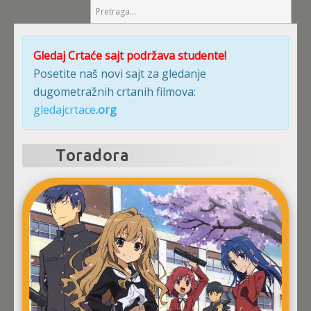
Gledaj Crtaće sajt podržava studente!
Posetite naš novi sajt za gledanje
dugometražnih crtanih filmova:
gledajcrtace
.org
Toradora