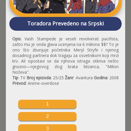
Toradora Prevedeno na Srpski
Opis
: Vash Stampede je veseli revolveraš pacifista,
zašto mu je onda glava ucenjena na 6 miliona $$? To je
ono što zbunjuje početnika Meryl Stryfe i njenog
dosadnog partnera dok tragaju za osvetnikom koji mrzi
krv. Ali ispostavi se da njihova istraga otkriva nešto
gnusno—njegovog zlog brata blizanca, "Milion
Noževa".
Tip
: TV
Broj epizoda
: 25/25
Žanr
: Avantura
Godina
: 2008
Prevod
: Anime-overdose
1
2
3