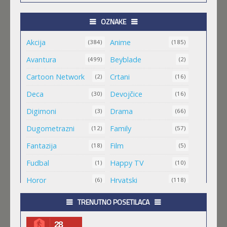
Feb 11 2023 |
Gledaj »
OZNAKE
Akcija
Anime
ORIENT
(384)
(185)
Feb 11 2023 |
Gledaj »
Avantura
Beyblade
(499)
(2)
Cartoon Network
Crtani
(2)
(16)
MALI MEDA ČARLI
Deca
Devojčice
(30)
(16)
Feb 11 2023 |
Gledaj »
Digimoni
Drama
(3)
(66)
Dugometrazni
Family
(12)
(57)
MAO MAO HEROJI CISTOG SRCA
Fantazija
Film
(18)
(5)
Feb 11 2023 |
Gledaj »
Fudbal
Happy TV
(1)
(10)
Horor
Hrvatski
(6)
(118)
.HACK//ROOTS
Igra
Jugio
(8)
(1)
TRENUTNO POSETILACA
Feb 11 2023 |
Gledaj »
Komedija
Kratkometrazni
(152)
(561)
28